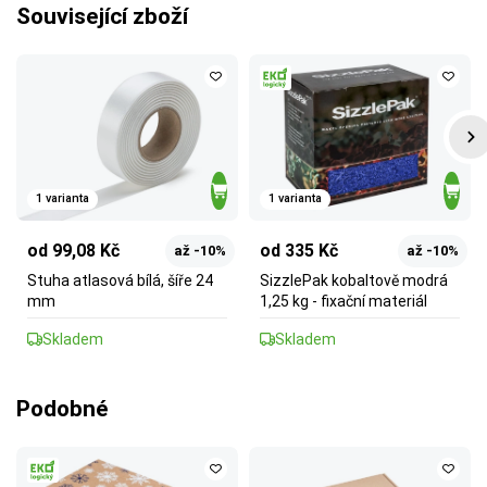
Související zboží
1 varianta
1 varianta
od 99,08 Kč
od 335 Kč
až -10%
až -10%
Stuha atlasová bílá, šíře 24
SizzlePak kobaltově modrá
mm
1,25 kg - fixační materiál
Skladem
Skladem
Podobné