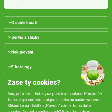
O společnosti
Servis a služby
Nakupování
E-katalogy
Zase ty cookies?
Ano, je to tak. I Eobaly.cz používají cookies. Primárně k
tomu, abychom vám zpříjemnili plavbu naším webem.
Kliknutím na tlačítko „Povolit“ nám k tomu dáte
souhlas. Nemáte cookies rádi?
Kliknutím zde
je
Naše pobočky: