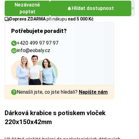
Nezávazně
Hlídat dostupnost
poptat
Doprava ZDARMA
při nákupu
nad 5 000 Kč
Potřebujete poradit?
+420 499 97 97 97
info@eobaly.cz
Nenašli jste, co jste hledali?
Napište nám
Dárková krabice s potiskem vloček
220x150x42mm