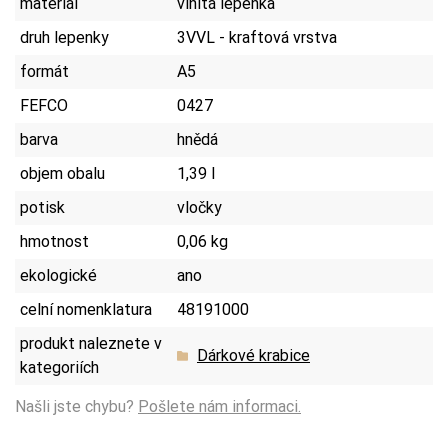
materiál
vlnitá lepenka
druh lepenky
3VVL - kraftová vrstva
formát
A5
FEFCO
0427
barva
hnědá
objem obalu
1,39 l
potisk
vločky
hmotnost
0,06 kg
ekologické
ano
celní nomenklatura
48191000
produkt naleznete v
Dárkové krabice
kategoriích
Našli jste chybu?
Pošlete nám informaci.