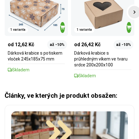
1 varianta
1 varianta
od 12,62 Kč
od 26,42 Kč
až -10%
až -10%
Dárková krabice s potiskem
Dárková krabice s
vloček 245x185x75 mm
průhledným víkem ve tvaru
srdce 200x200x100
Skladem
Skladem
Články, ve kterých je produkt obsažen: