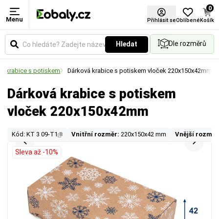
0
Menu
Přihlásit se
Oblíbené
Košík
Dle rozměrů
Hledat
á krabice s potiskem
Dárková krabice s potiskem vloček 220x150x42mm
Dárková krabice s potiskem
vloček 220x150x42mm
Kód: KT 3 09-T1
Vnitřní rozměr:
220x150x42 mm
Vnější rozměr
Sleva až -10%