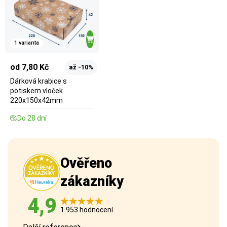
1 varianta
od 7,80 Kč
až -10%
Dárková krabice s
potiskem vloček
220x150x42mm
Do 28 dní
Ověřeno
zákazníky
4,9
1 953 hodnocení