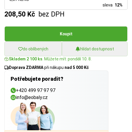
sleva
12%
208,50 Kč
bez DPH
Koupit
do oblíbených
hlídat dostupnost
Skladem 2 100 ks
. Můžete mít: pondělí 10. 8.
Doprava ZDARMA
při nákupu
nad 5 000 Kč
Potřebujete poradit?
+420 499 97 97 97
info@eobaly.cz