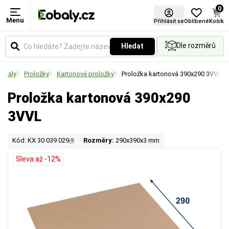
0
Menu
Přihlásit se
Oblíbené
Košík
Dle rozměrů
Hledat
 obaly
Proložky
Kartonové proložky
Proložka kartonová 390x290 3VVL
Proložka kartonová 390x290
3VVL
Kód: KX 30 039 029
Rozměry:
290x390x3 mm
Sleva až -12%