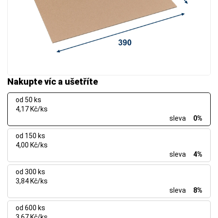
Nakupte víc a ušetříte
od 50 ks
4,17 Kč/ks
sleva
0%
od 150 ks
4,00 Kč/ks
sleva
4%
od 300 ks
3,84 Kč/ks
sleva
8%
od 600 ks
3,67 Kč/ks