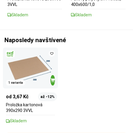
3VVL
400x600/1,0
Skladem
Skladem
Naposledy navštívené
1 varianta
od 3,67 Kč
až -12%
Proložka kartonová
390x290 3VVL
Skladem