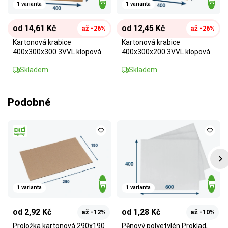
1 varianta
1 varianta
od 14,61 Kč
od 12,45 Kč
až -26%
až -26%
Kartonová krabice
Kartonová krabice
400x300x300 3VVL klopová
400x300x200 3VVL klopová
Skladem
Skladem
Podobné
1 varianta
1 varianta
od 2,92 Kč
od 1,28 Kč
až -12%
až -10%
Proložka kartonová 290x190
Pěnový polyetylén Proklad,