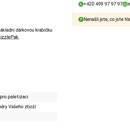
+420 499 97 97 97
i
Nenašli jste, co jste hl
ákladní dárkovou krabičku
izzlePak.
ro paletizaci
ěry Vašeho zboží