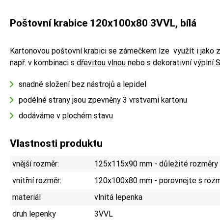
Poštovní krabice 120x100x80 3VVL, bílá
Kartonovou poštovní krabici se zámečkem lze využít i jako z
např. v kombinaci s
dřevitou vlnou
nebo s dekorativní výplní
S
snadné složení bez nástrojů a lepidel
podélné strany jsou zpevněny 3 vrstvami kartonu
dodáváme v plochém stavu
Vlastnosti produktu
vnější rozměr:
125x115x90 mm - důležité rozměry p
vnitřní rozměr:
120x100x80 mm - porovnejte s rozm
materiál
vlnitá lepenka
druh lepenky
3VVL