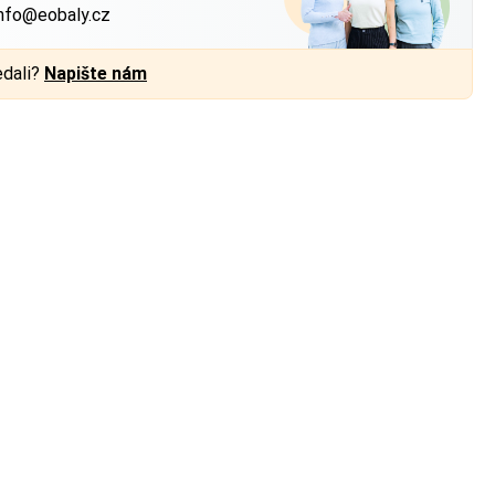
nfo@eobaly.cz
edali?
Napište nám