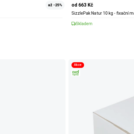
od 663 Kč
až -25%
SizzlePak Natur 10 kg - fixační m
Skladem
Akce