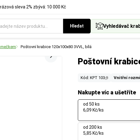
rázová sleva 2% zbývá: 10 000 Kč
Vyhledávač kra
Hledat
zámečkem
Poštovní krabice 120x100x80 3VVL, bílá
Poštovní krabic
Kód: KPT 103
Vnitřní rozm
Nakupte víc a ušetříte
od 50 ks
6,09 Kč/ks
od 200 ks
5,85 Kč/ks