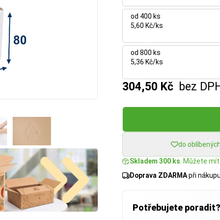
od 400 ks
5,60 Kč/ks
od 800 ks
5,36 Kč/ks
304,50 Kč
bez DP
do oblíbenýc
Skladem 300 ks
. Můžete mít:
Doprava ZDARMA
při nákup
Potřebujete poradit