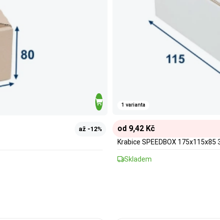
1 varianta
od 9,42 Kč
až -12%
Krabice SPEEDBOX 175x115x85 3
Skladem