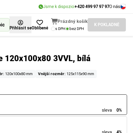
Jsme k dispozici
+420 499 97 97 97
O nás
Prázdný košík
bic
K POKLADNĚ
Přihlásit se
Oblíbené
s DPH
bez DPH
e 120x100x80 3VVL, bílá
ěr:
120x100x80 mm
Vnější rozměr:
125x115x90 mm
sleva
0%
sleva
4%