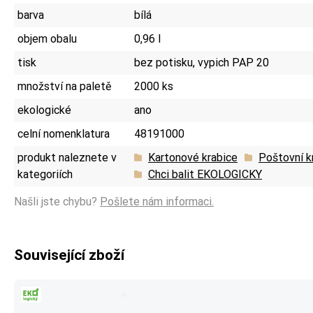
barva
bílá
objem obalu
0,96 l
tisk
bez potisku, vypich PAP 20
množství na paletě
2000 ks
ekologické
ano
celní nomenklatura
48191000
produkt naleznete v
Kartonové krabice
Poštovní k
kategoriích
Chci balit EKOLOGICKY
Našli jste chybu?
Pošlete nám informaci.
Související zboží