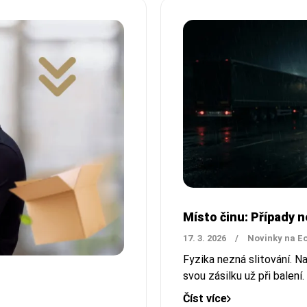
Místo činu: Případy 
17. 3. 2026
/
Novinky na E
Fyzika nezná slitování. Na
svou zásilku už při balení.
Číst více