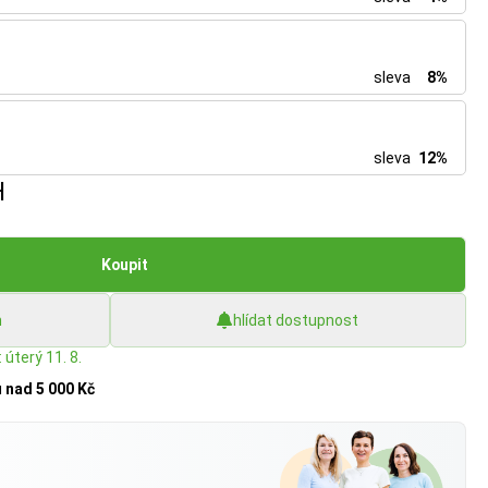
sleva
8%
sleva
12%
H
Koupit
h
hlídat dostupnost
 úterý 11. 8.
u
nad 5 000 Kč
?