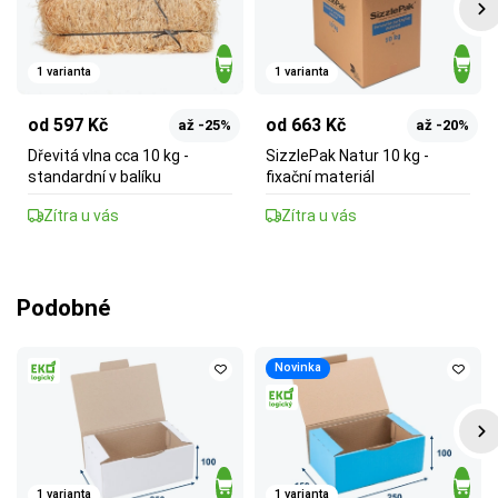
1 varianta
1 varianta
od 597 Kč
od 663 Kč
až -25%
až -20%
Dřevitá vlna cca 10 kg -
SizzlePak Natur 10 kg -
standardní v balíku
fixační materiál
Zítra u vás
Zítra u vás
Podobné
Novinka
1 varianta
1 varianta