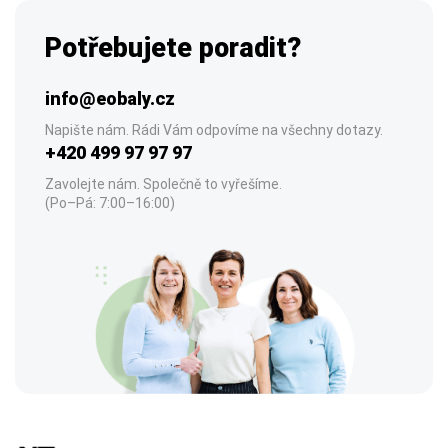
Potřebujete poradit?
info@eobaly.cz
Napište nám. Rádi Vám odpovíme na všechny dotazy.
+420 499 97 97 97
Zavolejte nám. Společně to vyřešíme.
(Po–Pá: 7:00–16:00)