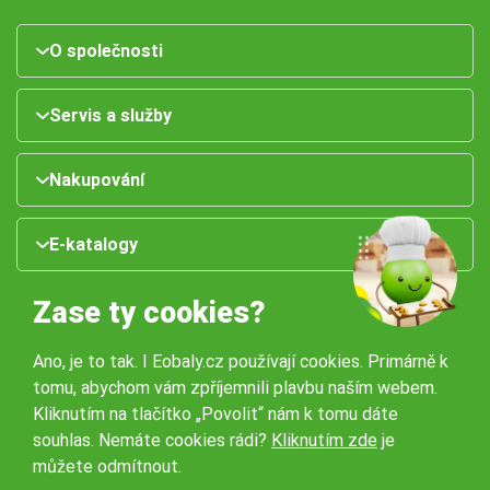
O společnosti
Servis a služby
Nakupování
E-katalogy
Zase ty cookies?
Ano, je to tak. I Eobaly.cz používají cookies. Primárně k
tomu, abychom vám zpříjemnili plavbu naším webem.
Kliknutím na tlačítko „Povolit“ nám k tomu dáte
souhlas. Nemáte cookies rádi?
Kliknutím zde
je
Naše pobočky:
můžete odmítnout.