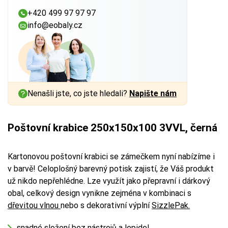
+420 499 97 97 97
info@eobaly.cz
Nenašli jste, co jste hledali?
Napište nám
Poštovní krabice 250x150x100 3VVL, černá
Kartonovou poštovní krabici se zámečkem nyní nabízíme i
v barvě! Celoplošný barevný potisk zajistí, že Váš produkt
už nikdo nepřehlédne. Lze využít jako přepravní i dárkový
obal, celkový design vynikne zejména v kombinaci s
dřevitou vlnou
nebo s dekorativní výplní
SizzlePak.
snadné složení bez nástrojů a lepidel