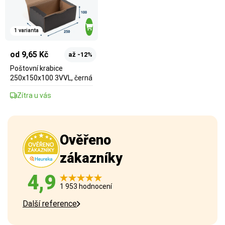
1 varianta
od 9,65 Kč
až -12%
Poštovní krabice
250x150x100 3VVL, černá
Zítra u vás
Ověřeno
zákazníky
4,9
1 953 hodnocení
Další reference