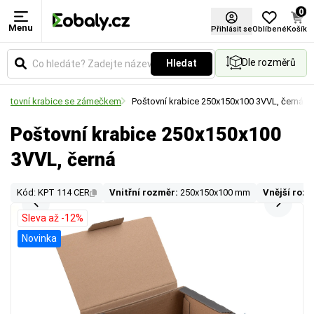
0
Menu
Přihlásit se
Oblíbené
Košík
Dle rozměrů
Hledat
oštovní krabice se zámečkem
Poštovní krabice 250x150x100 3VVL, černá
Poštovní krabice 250x150x100
3VVL, černá
Kód: KPT 114 CER
Vnitřní rozměr:
250x150x100 mm
Vnější roz
Sleva až -12%
Novinka