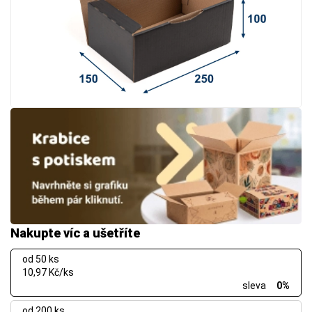
Nakupte víc a ušetříte
od 50 ks
10,97 Kč/ks
sleva
0%
od 200 ks