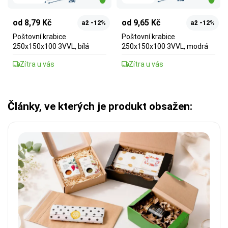
od 8,79 Kč
od 9,65 Kč
až -12%
až -12%
Poštovní krabice
Poštovní krabice
250x150x100 3VVL, bílá
250x150x100 3VVL, modrá
Zítra u vás
Zítra u vás
Články, ve kterých je produkt obsažen: