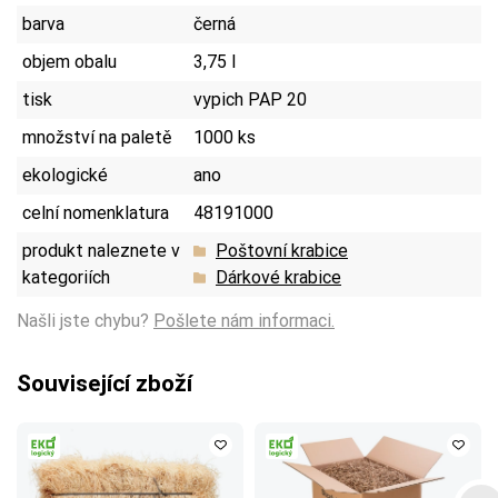
barva
černá
objem obalu
3,75 l
tisk
vypich PAP 20
množství na paletě
1000 ks
ekologické
ano
celní nomenklatura
48191000
produkt naleznete v
Poštovní krabice
kategoriích
Dárkové krabice
Našli jste chybu?
Pošlete nám informaci.
Související zboží