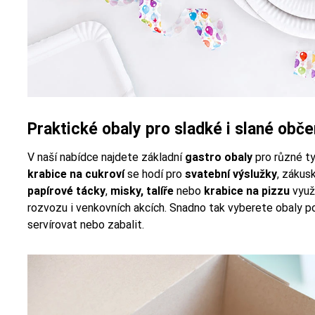
Praktické obaly pro sladké i slané obče
V naší nabídce najdete základní
gastro obaly
pro různé t
krabice na cukroví
se hodí pro
svatební výslužky
, zákus
papírové tácky
,
misky,
talíře
nebo
krabice na pizzu
využi
rozvozu i venkovních akcích. Snadno tak vyberete obaly p
servírovat nebo zabalit.