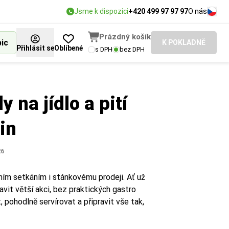
Jsme k dispozici
+420 499 97 97 97
O nás
Prázdný košík
bic
K POKLADNĚ
Přihlásit se
Oblíbené
s DPH
bez DPH
 na jídlo a pití
in
26
ním setkáním i stánkovému prodeji. Ať už
vit větší akci, bez praktických gastro
pohodlně servírovat a připravit vše tak,