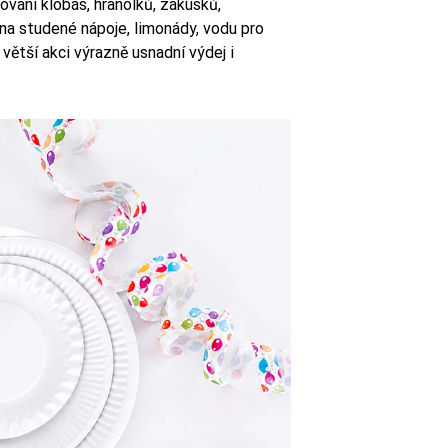
rování klobás, hranolků, zákusků,
na studené nápoje, limonády, vodu pro
větší akci výrazně usnadní výdej i