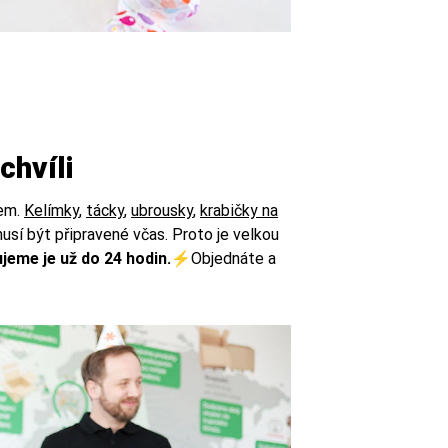
chvíli
kem.
Kelímky
,
tácky
,
ubrousky
,
krabičky na
usí být připravené včas. Proto je velkou
jeme je už do 24 hodin.⚡
Objednáte a