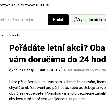
rázová sleva 2% zbývá: 10 000 Kč
Vyhledávač kra
Hledat
íme do 24 hodin
Pořádáte letní akci? Obaly
vám doručíme do 24 hod
Zpět na články
/
Autor: Dalibor Vrba
/
19.7.20
PRODUKTOVÉ TIPY
Léto přeje festivalům, svatbám, zahradním oslavám, firem
chystáte občerstvení pro pár hostů, nebo potřebujete vyba
obalů se neobejdete. Pomohou vám jídlo bezpečně zabalit, 
aby hosté měli občerstvení jednoduše po ruce.