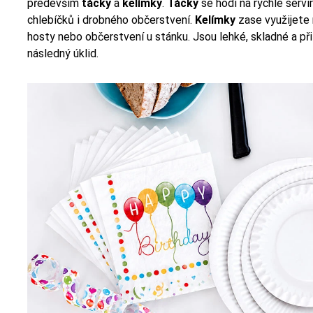
především
tácky
a
kelímky
.
Tácky
se hodí na rychlé serví
chlebíčků i drobného občerstvení.
Kelímky
zase využijete 
hosty nebo občerstvení u stánku. Jsou lehké, skladné a při 
následný úklid.