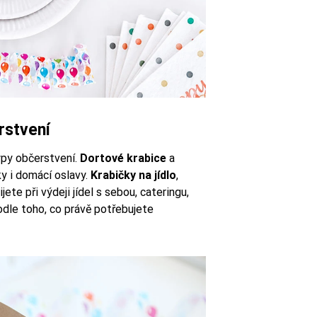
rstvení
ypy občerstvení.
Dortové krabice
a
ky i domácí oslavy.
Krabičky na jídlo
,
jete při výdeji jídel s sebou, cateringu,
odle toho, co právě potřebujete