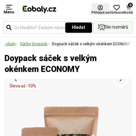
0
Menu
Výška
Šířka
Přihlásit se
Oblíbené
Košík
Dle rozměrů
Hledat
Udává výšku nebo tloušťku materiálu v
Udává šířku pásky nebo materiálu v milimetrech.
milimetrech. Klíčový rozměr pro správné vyplnění
Vyberte si rozměr podle požadované pevnosti
tro obaly
Sáčky Doypack
Doypack sáček s velkým okénkem ECONOMY
prostoru, stohování nebo ověření kapacity balení.
spoje a velikosti balených předmětů.
Doypack sáček s velkým
okénkem ECONOMY
Sleva až -10%