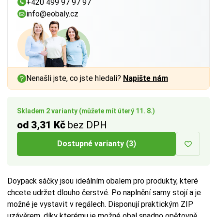
+420 499 97 97 97
info@eobaly.cz
Nenašli jste, co jste hledali?
Napište nám
Skladem 2 varianty (můžete mít úterý 11. 8.)
od 3,31 Kč
bez DPH
Dostupné varianty (3)
Doypack sáčky jsou ideálním obalem pro produkty, které
chcete udržet dlouho čerstvé. Po naplnění samy stojí a je
možné je vystavit v regálech. Disponují praktickým ZIP
uzávěrem, díky kterému je možné obal snadno opětovně