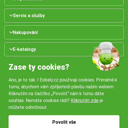
Servis a služby
Nakupování
E-katalogy
Zase ty cookies?
Ano, je to tak. I Eobaly.cz používají cookies. Primárně k
tomu, abychom vám zpříjemnili plavbu naším webem.
Kliknutím na tlačítko „Povolit“ nám k tomu dáte
souhlas. Nemáte cookies rádi?
Kliknutím zde
je
Naše pobočky:
můžete odmítnout.
Obchodní podmínky
Ochrana osobníchů údajů
Povolit vše