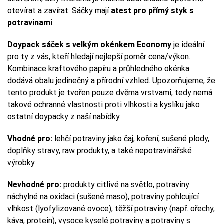
otevírat a zavírat. Sáčky mají
atest pro přímý styk s
potravinami
.
Doypack sáček s velkým okénkem Economy
je ideální
pro ty z vás, kteří hledají nejlepší poměr cena/výkon.
Kombinace kraftového papíru a průhledného okénka
dodává obalu jedinečný a přírodní vzhled. Upozorňujeme, že
tento produkt je tvořen pouze dvěma vrstvami, tedy nemá
takové ochranné vlastnosti proti vlhkosti a kyslíku jako
ostatní doypacky z naší nabídky.
Vhodné pro:
lehčí potraviny jako čaj, koření, sušené plody,
doplňky stravy, raw produkty, a také nepotravinářské
výrobky
Nevhodné pro:
produkty citlivé na světlo, potraviny
náchylné na oxidaci (sušené maso), potraviny pohlcující
vlhkost (lyofylizované ovoce), těžší potraviny (např. ořechy,
káva, protein), vysoce kyselé potraviny a potraviny s