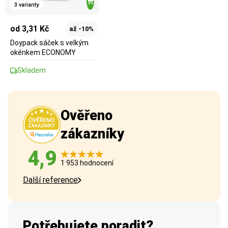
3 varianty
od 3,31 Kč
až -10%
Doypack sáček s velkým
okénkem ECONOMY
Skladem
Ověřeno
zákazníky
4,9
1 953 hodnocení
Další reference
Potřebujete poradit?