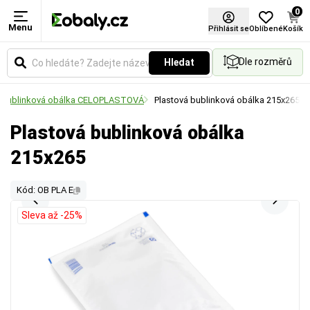
0
Menu
Přihlásit se
Oblíbené
Košík
Dle rozměrů
Hledat
Bublinková obálka CELOPLASTOVÁ
Plastová bublinková obálka 215x265
Plastová bublinková obálka
215x265
Kód: OB PLA E
Sleva až -25%