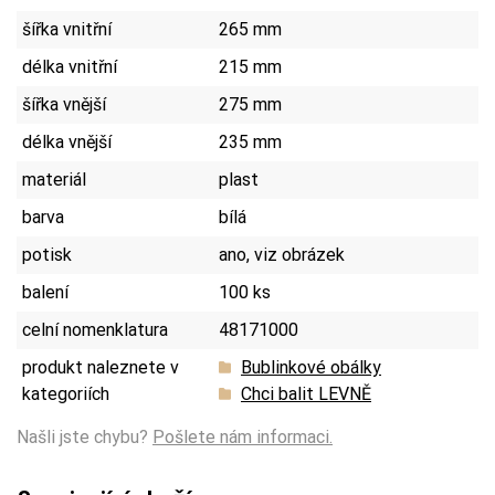
šířka vnitřní
265 mm
délka vnitřní
215 mm
šířka vnější
275 mm
délka vnější
235 mm
materiál
plast
barva
bílá
potisk
ano, viz obrázek
balení
100 ks
celní nomenklatura
48171000
produkt naleznete v
Bublinkové obálky
kategoriích
Chci balit LEVNĚ
Našli jste chybu?
Pošlete nám informaci.