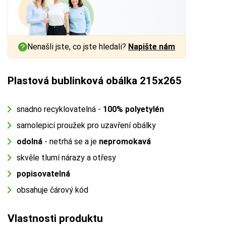
Nenašli jste, co jste hledali?
Napište nám
Plastová bublinková obálka 215x265
snadno recyklovatelná -
100% polyetylén
samolepicí proužek pro uzavření obálky
odolná
- netrhá se a je
nepromokavá
skvěle tlumí nárazy a otřesy
popisovatelná
obsahuje čárový kód
Vlastnosti produktu