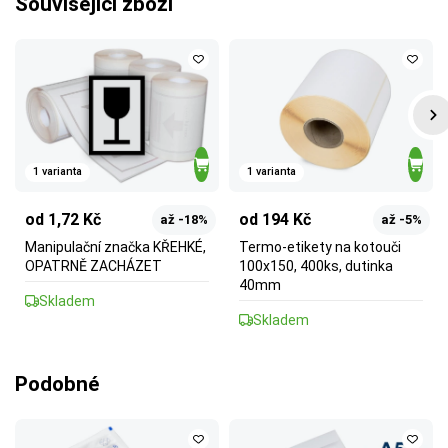
Související zboží
1 varianta
1 varianta
od 1,72 Kč
od 194 Kč
až -18%
až -5%
Manipulační značka KŘEHKÉ,
Termo-etikety na kotouči
OPATRNĚ ZACHÁZET
100x150, 400ks, dutinka
40mm
Skladem
Skladem
Podobné