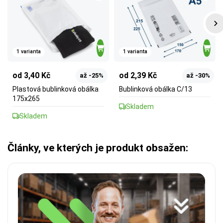
1 varianta
1 varianta
od 3,40 Kč
od 2,39 Kč
až -25%
až -30%
Plastová bublinková obálka
Bublinková obálka C/13
175x265
Skladem
Skladem
Články, ve kterých je produkt obsažen: