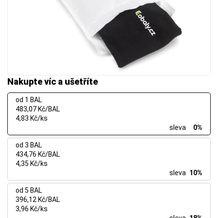
Nakupte víc a ušetříte
od 1 BAL
483,07 Kč/BAL
4,83 Kč/ks
sleva
0%
od 3 BAL
434,76 Kč/BAL
4,35 Kč/ks
sleva
10%
od 5 BAL
396,12 Kč/BAL
3,96 Kč/ks