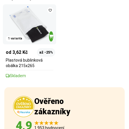
1 varianta
od 3,62 Kč
až -25%
Plastová bublinková
obálka 215x265
Skladem
Ověřeno
zákazníky
4,9
1 953 hodnocení