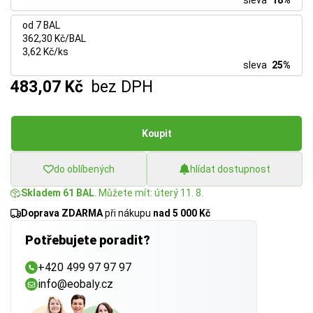
sleva
18%
od 7 BAL
362,30 Kč/BAL
3,62 Kč/ks
sleva
25%
483,07 Kč
bez DPH
Koupit
do oblíbených
hlídat dostupnost
Skladem 61 BAL
. Můžete mít: úterý 11. 8.
Doprava ZDARMA
při nákupu
nad 5 000 Kč
Potřebujete poradit?
+420 499 97 97 97
info@eobaly.cz