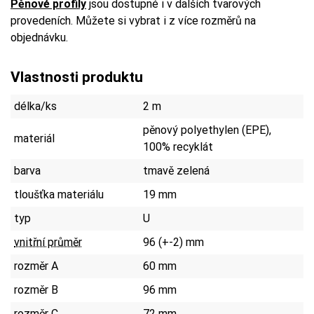
Pěnové profily
jsou dostupné i v dalších tvarových
provedeních. Můžete si vybrat i z více rozměrů na
objednávku.
Vlastnosti produktu
délka/ks
2 m
pěnový polyethylen (EPE),
materiál
100% recyklát
barva
tmavě zelená
tloušťka materiálu
19 mm
typ
U
vnitřní průměr
96 (+-2) mm
rozměr A
60 mm
rozměr B
96 mm
rozměr C
72 mm