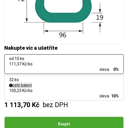
Nakupte víc a ušetříte
od 10 ks
111,37 Kč/ks
sleva
0%
32 ks
celé balení
100,23 Kč/ks
sleva
10%
1 113,70 Kč
bez DPH
Koupit