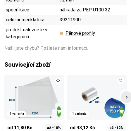
specifikace
náhrada za PEP U100 32
celní nomenklatura
39211900
produkt naleznete v
Pěnové profily
kategoriích
Našli jste chybu?
Pošlete nám informaci.
Související zboží
1 varianta
1 varianta
od 11,80 Kč
od 43,12 Kč
až -10%
až -12%