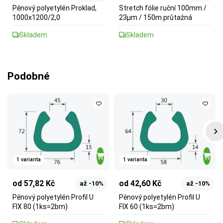
Pěnový polyetylén Proklad,
Stretch fólie ruční 100mm /
1000x1200/2,0
23µm / 150m průtažná
Skladem
Skladem
Podobné
1 varianta
1 varianta
od 57,82 Kč
od 42,60 Kč
až -10%
až -10%
Pěnový polyetylén Profil U
Pěnový polyetylén Profil U
FIX 80 (1ks=2bm)
FIX 60 (1ks=2bm)