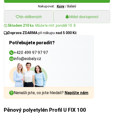
Nakupovat:
Kusy
/
Balení
do oblíbených
hlídat dostupnost
Skladem 210 ks
. Můžete mít: pondělí 10. 8.
Doprava ZDARMA
při nákupu
nad 5 000 Kč
Potřebujete poradit?
+420 499 97 97 97
info@eobaly.cz
Nenašli jste, co jste hledali?
Napište nám
Pěnový polyetylén Profil U FIX 100