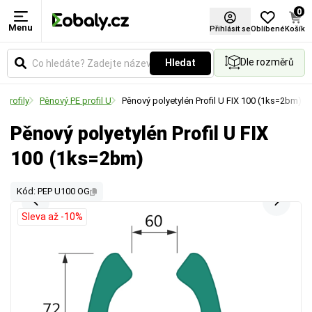
0
Menu
Přihlásit se
Oblíbené
Košík
Dle rozměrů
Hledat
 profily
Pěnový PE profil U
Pěnový polyetylén Profil U FIX 100 (1ks=2bm)
Pěnový polyetylén Profil U FIX
100 (1ks=2bm)
Kód: PEP U100 OG
Sleva až -10%