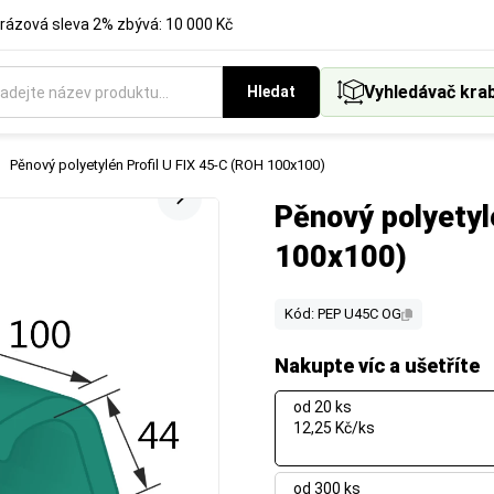
rázová sleva 2% zbývá: 10 000 Kč
Vyhledávač kra
Hledat
Pěnový polyetylén Profil U FIX 45-C (ROH 100x100)
Pěnový polyetyl
100x100)
Kód: PEP U45C OG
Nakupte víc a ušetříte
od 20 ks
12,25 Kč/ks
od 300 ks