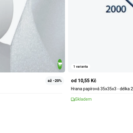
1 varianta
od 10,55 Kč
až -20%
Hrana papírová 35x35x3 - délka 
Skladem