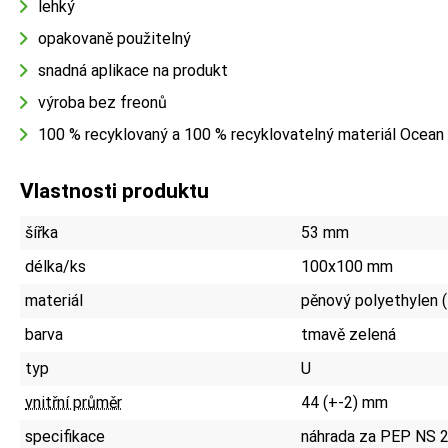
lehký
opakovaně použitelný
snadná aplikace na produkt
výroba bez freonů
100 % recyklovaný a 100 % recyklovatelný materiál Ocean
Vlastnosti produktu
šířka
53 mm
délka/ks
100x100 mm
materiál
pěnový polyethylen 
barva
tmavě zelená
typ
U
vnitřní průměr
44 (+-2) mm
specifikace
náhrada za PEP NS 