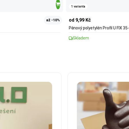
1 varianta
od 9,99 Kč
až -10%
Pěnový polyetylén Profil U FIX 3
Skladem