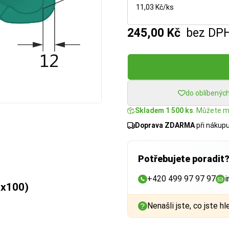
11,03 Kč/ks
245,00 Kč
bez DP
do oblíbenýc
Skladem 1 500 ks
. Můžete mí
Doprava ZDARMA
při nákup
Potřebujete poradit
+420 499 97 97 97
i
0x100)
Nenašli jste, co jste hl