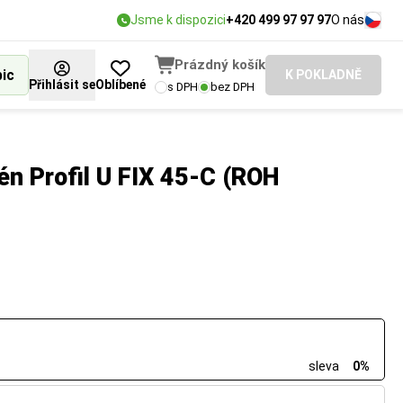
Jsme k dispozici
+420 499 97 97 97
O nás
Prázdný košík
bic
K POKLADNĚ
Přihlásit se
Oblíbené
s DPH
bez DPH
én Profil U FIX 45-C (ROH
sleva
0%