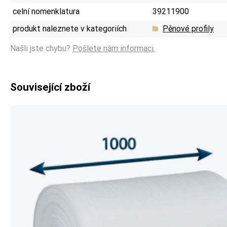
celní nomenklatura
39211900
produkt naleznete v kategoriích
Pěnové profily
Našli jste chybu?
Pošlete nám informaci.
Související zboží