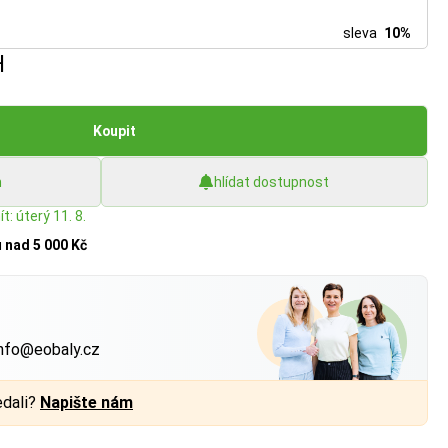
sleva
10%
H
Koupit
h
hlídat dostupnost
t: úterý 11. 8.
u
nad 5 000 Kč
?
nfo@eobaly.cz
edali?
Napište nám