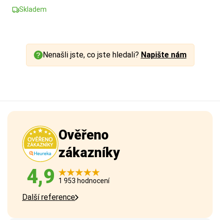
Skladem
Nenašli jste, co jste hledali?
Napište nám
Ověřeno
zákazníky
4,9
1 953 hodnocení
Další reference