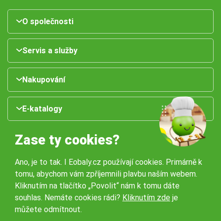
O společnosti
Servis a služby
Nakupování
E-katalogy
Zase ty cookies?
Ano, je to tak. I Eobaly.cz používají cookies. Primárně k
tomu, abychom vám zpříjemnili plavbu naším webem.
Kliknutím na tlačítko „Povolit“ nám k tomu dáte
souhlas. Nemáte cookies rádi?
Kliknutím zde
je
Naše pobočky:
můžete odmítnout.