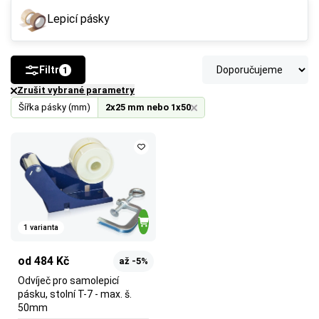
Lepicí pásky
Filtr
1
Zrušit vybrané parametry
Šířka pásky (mm)
2x25 mm nebo 1x50
1 varianta
od 484 Kč
až -5%
Odvíječ pro samolepicí
pásku, stolní T-7 - max. š.
50mm