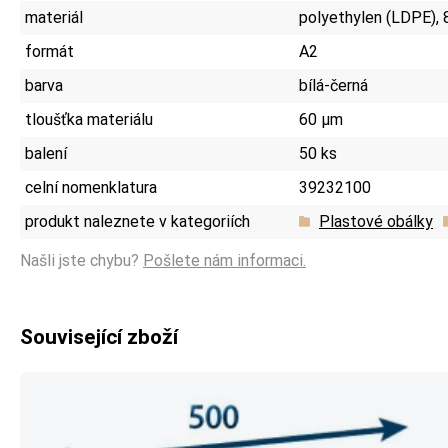
materiál
polyethylen (LDPE), 
formát
A2
barva
bílá-černá
tloušťka materiálu
60 µm
balení
50 ks
celní nomenklatura
39232100
produkt naleznete v kategoriích
Plastové obálky
Našli jste chybu?
Pošlete nám informaci.
Související zboží