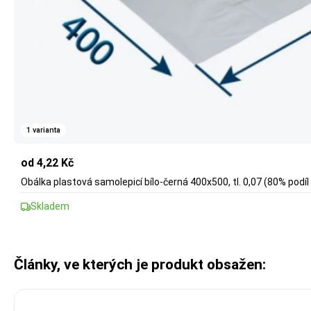
1 varianta
od 4,22 Kč
Obálka plastová samolepicí bílo-černá 400x500, tl. 0,07 (80% podíl
Skladem
Články, ve kterých je produkt obsažen: