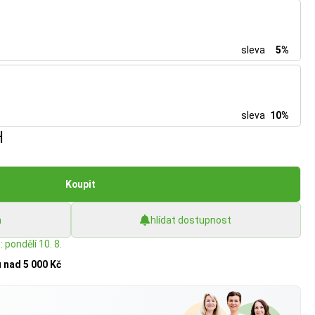
sleva
5%
sleva
10%
H
Koupit
h
hlídat dostupnost
 pondělí 10. 8.
u
nad 5 000 Kč
?