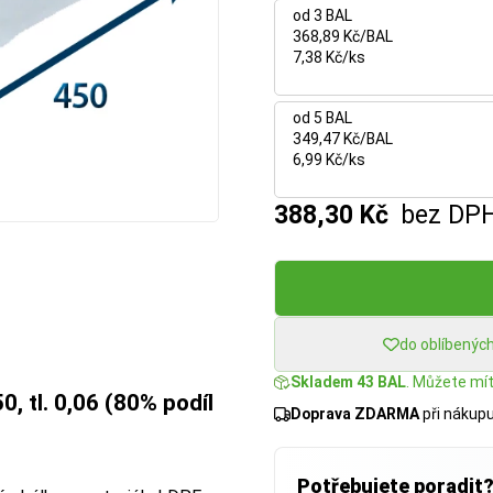
od 3 BAL
368,89 Kč/BAL
7,38 Kč/ks
od 5 BAL
349,47 Kč/BAL
6,99 Kč/ks
388,30 Kč
bez DP
do oblíbenýc
Skladem 43 BAL
. Můžete mít:
, tl. 0,06 (80% podíl
Doprava ZDARMA
při nákup
Potřebujete poradit