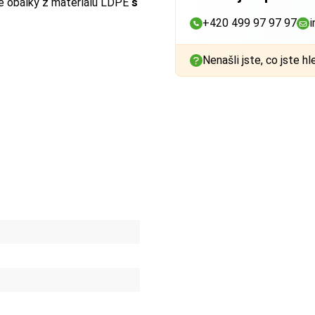
é obálky z materiálu LDPE
s
+420 499 97 97 97
i
Nenašli jste, co jste hl