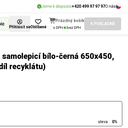
Jsme k dispozici
+420 499 97 97 97
O nás
Prázdný košík
bic
K POKLADNĚ
Přihlásit se
Oblíbené
s DPH
bez DPH
 samolepicí bílo-černá 650x450,
díl recyklátu)
sleva
0%