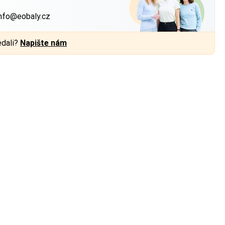
nfo@eobaly.cz
edali?
Napište nám