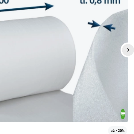
až -20%