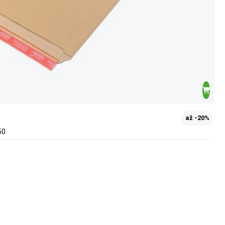
až -20%
50