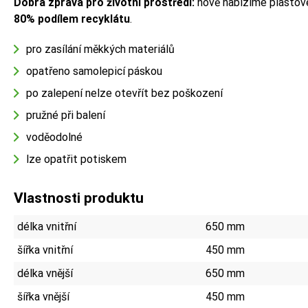
Dobrá zpráva pro životní prostředí:
nově nabízíme plastov
80% podílem recyklátu
.
pro zasílání měkkých materiálů
opatřeno samolepicí páskou
po zalepení nelze otevřít bez poškození
pružné při balení
voděodolné
lze opatřit potiskem
Vlastnosti produktu
délka vnitřní
650 mm
šířka vnitřní
450 mm
délka vnější
650 mm
šířka vnější
450 mm