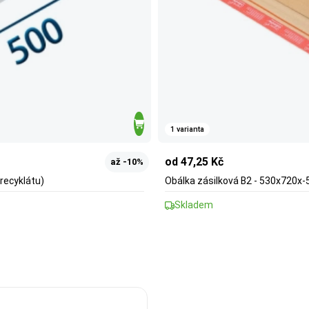
1 varianta
od 47,25 Kč
až -10%
 recyklátu)
Obálka zásilková B2 - 530x720x-
Skladem