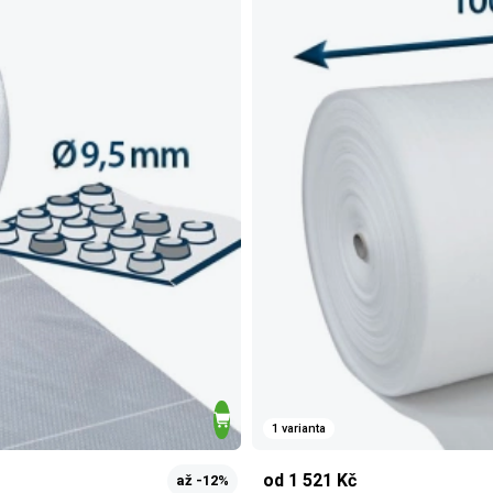
1 varianta
od 1 521 Kč
až -12%