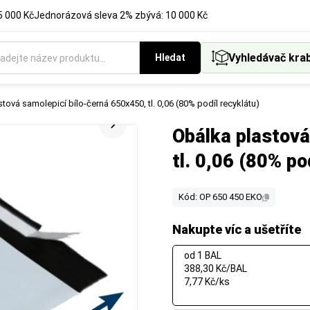
5 000 Kč
Jednorázová sleva 2% zbývá: 10 000 Kč
Vyhledávač kra
Hledat
tová samolepicí bílo-černá 650x450, tl. 0,06 (80% podíl recyklátu)
Obálka plastová
tl. 0,06 (80% po
Kód: OP 650 450 EKO
Nakupte víc a ušetříte
od 1 BAL
388,30 Kč/BAL
7,77 Kč/ks