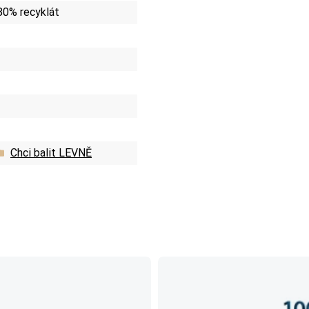
80% recyklát
Chci balit LEVNĚ