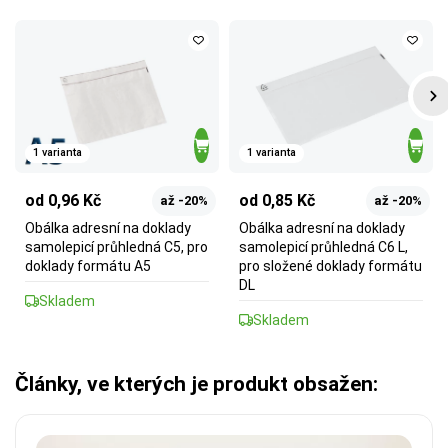
1 varianta
1 varianta
od 0,96 Kč
od 0,85 Kč
až -20%
až -20%
Obálka adresní na doklady
Obálka adresní na doklady
samolepicí průhledná C5, pro
samolepicí průhledná C6 L,
doklady formátu A5
pro složené doklady formátu
DL
Skladem
Skladem
Články, ve kterých je produkt obsažen: