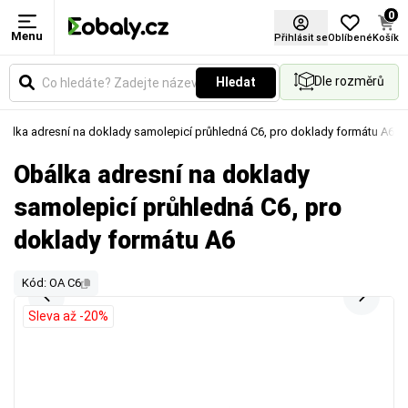
0
Menu
Přihlásit se
Oblíbené
Košík
Dle rozměrů
Hledat
bálka adresní na doklady samolepicí průhledná C6, pro doklady formátu A6
Obálka adresní na doklady
samolepicí průhledná C6, pro
doklady formátu A6
Kód: OA C6
Sleva až -20%