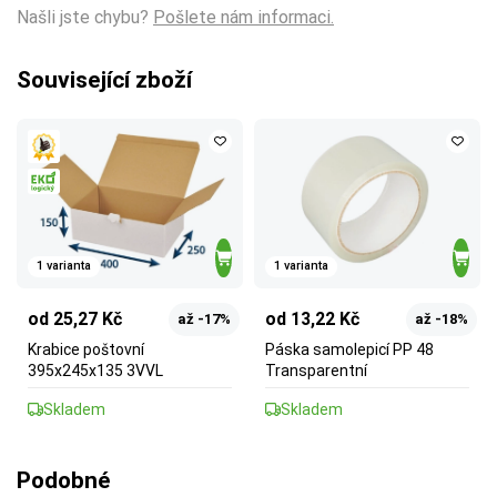
Našli jste chybu?
Pošlete nám informaci.
Související zboží
1 varianta
1 varianta
od 25,27 Kč
od 13,22 Kč
až -17%
až -18%
Krabice poštovní
Páska samolepicí PP 48
395x245x135 3VVL
Transparentní
Skladem
Skladem
Podobné