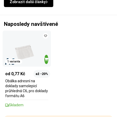
Zobrazit další články
Naposledy navštívené
1 varianta
od 0,77 Kč
až -20%
Obálka adresní na
doklady samolepicí
průhledná C6, pro doklady
formátu A6
Skladem