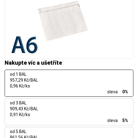
Nakupte víc a ušetříte
od 1 BAL
957,29 Kč/BAL
0,96 Kč/ks
sleva
0%
od 3 BAL
909,43 Kč/BAL
0,91 Kč/ks
sleva
5%
od 5 BAL
861,56 Kč/BAL