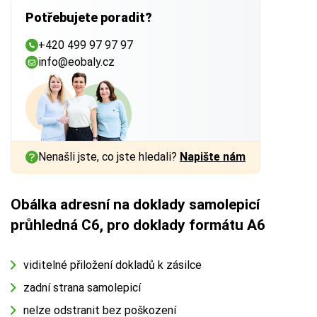
Potřebujete poradit?
+420 499 97 97 97
info@eobaly.cz
Nenašli jste, co jste hledali?
Napište nám
Obálka adresní na doklady samolepicí
průhledná C6, pro doklady formátu A6
viditelné přiložení dokladů k zásilce
zadní strana samolepicí
nelze odstranit bez poškození