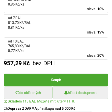
0,86 Kč/ks
sleva
10%
od 7 BAL
813,70 Kč/BAL
0,81 Kč/ks
sleva
15%
od 10 BAL
765,83 Kč/BAL
0,77 Kč/ks
sleva
20%
957,29 Kč
bez DPH
Koupit
do oblíbených
hlídat dostupnost
Skladem 115 BAL
. Můžete mít: úterý 11. 8.
Doprava ZDARMA
při nákupu
nad 5 000 Kč