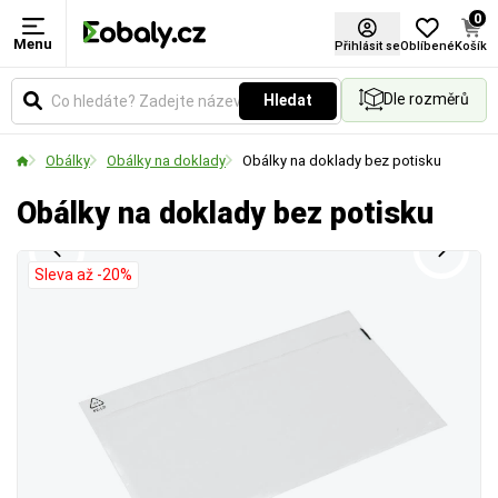
0
Menu
Délka
Formát
Přihlásit se
Oblíbené
Košík
Dle rozměrů
Hledat
Udává reálnou vnitřní délku obálky. Klíčový rozměr
Vyberte si produkt podle standardních formátů.
pro ověření, zda se váš produkt bezpečně a
Obálky
Obálky na doklady
Obálky na doklady bez potisku
pohodlně vejde dovnitř.
Obálky na doklady bez potisku
Sleva až -20%