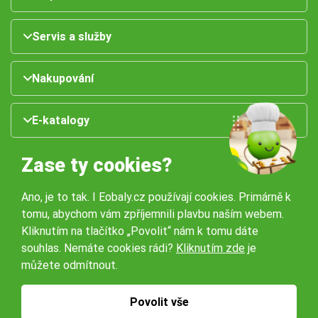
Servis a služby
Nakupování
E-katalogy
Zase ty cookies?
Ano, je to tak. I Eobaly.cz používají cookies. Primárně k
tomu, abychom vám zpříjemnili plavbu naším webem.
Kliknutím na tlačítko „Povolit“ nám k tomu dáte
souhlas. Nemáte cookies rádi?
Kliknutím zde
je
Naše pobočky:
můžete odmítnout.
Obchodní podmínky
Ochrana osobníchů údajů
Povolit vše