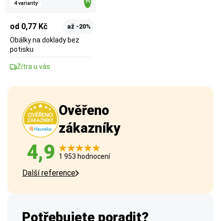
4 varianty
od 0,77 Kč
až -20%
Obálky na doklady bez
potisku
Zítra u vás
Ověřeno
zákazníky
4,9
1 953 hodnocení
Další reference
Potřebujete poradit?