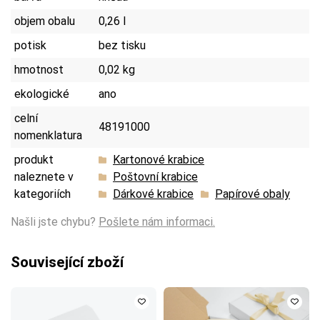
objem obalu
0,26 l
potisk
bez tisku
hmotnost
0,02 kg
ekologické
ano
celní
48191000
nomenklatura
produkt
Kartonové krabice
naleznete v
Poštovní krabice
kategoriích
Dárkové krabice
Papírové obaly
Našli jste chybu?
Pošlete nám informaci.
Související zboží