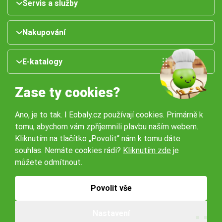
Servis a služby
Nakupování
E-katalogy
Zase ty cookies?
Ano, je to tak. I Eobaly.cz používají cookies. Primárně k
tomu, abychom vám zpříjemnili plavbu naším webem.
Kliknutím na tlačítko „Povolit“ nám k tomu dáte
souhlas. Nemáte cookies rádi?
Kliknutím zde
je
Naše pobočky:
můžete odmítnout.
Obchodní podmínky
Ochrana osobníchů údajů
Povolit vše
Nastavení