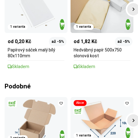
1 varianta
1 varianta
od 0,20 Kč
od 1,82 Kč
až -5%
až -5%
Papírový sáček malý bílý
Hedvábný papír 500x750
80x110mm
slonová kost
Skladem
Skladem
Podobné
Akce
1 varianta
1 varianta