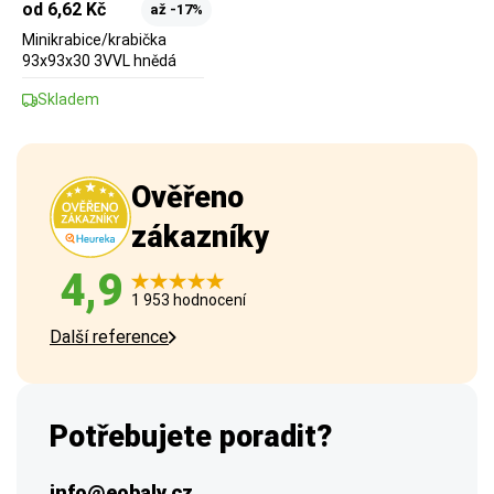
od 6,62 Kč
až -17%
Minikrabice/krabička
93x93x30 3VVL hnědá
Skladem
Ověřeno
zákazníky
4,9
1 953 hodnocení
Další reference
Potřebujete poradit?
info@eobaly.cz