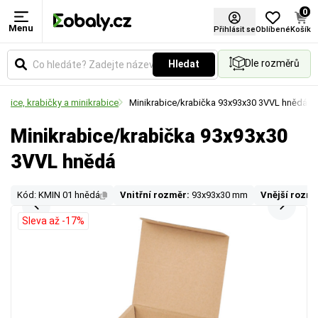
0
Menu
Přihlásit se
Oblíbené
Košík
Dle rozměrů
Hledat
abice, krabičky a minikrabice
Minikrabice/krabička 93x93x30 3VVL hnědá
Minikrabice/krabička 93x93x30
3VVL hnědá
Kód: KMIN 01 hnědá
Vnitřní rozměr:
93x93x30 mm
Vnější rozmě
Sleva až -17%