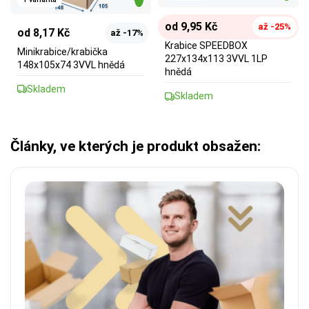
od 9,95 Kč
až -25%
od 8,17 Kč
až -17%
Krabice SPEEDBOX
Minikrabice/krabička
227x134x113 3VVL 1LP
148x105x74 3VVL hnědá
hnědá
Skladem
Skladem
Články, ve kterých je produkt obsažen: