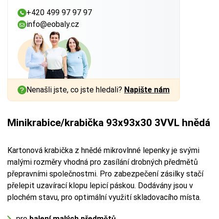
+420 499 97 97 97
info@eobaly.cz
Nenašli jste, co jste hledali?
Napište nám
Minikrabice/krabička 93x93x30 3VVL hnědá
Kartonová krabička z hnědé mikrovlnné lepenky je svými
malými rozměry vhodná pro zasílání drobných předmětů
přepravními společnostmi. Pro zabezpečení zásilky stačí
přelepit uzavírací klopu lepicí páskou. Dodávány jsou v
plochém stavu, pro optimální využití skladovacího místa.
pro
balení malých předmětů