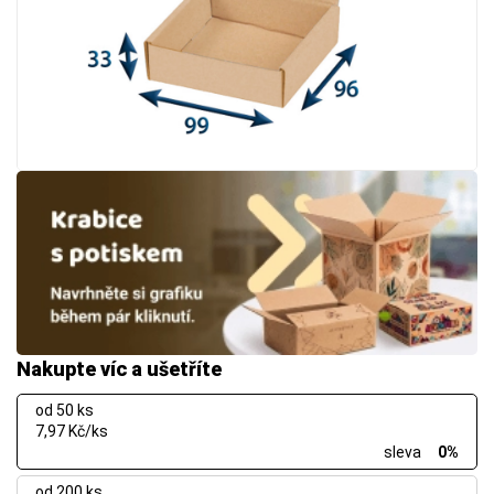
Nakupte víc a ušetříte
od 50 ks
7,97 Kč/ks
sleva
0%
od 200 ks