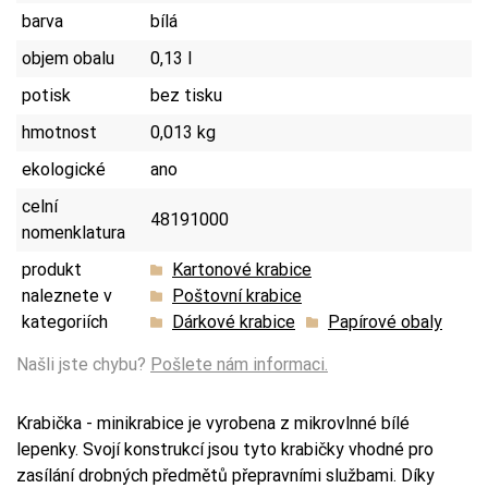
barva
bílá
objem obalu
0,13 l
potisk
bez tisku
hmotnost
0,013 kg
ekologické
ano
celní
48191000
nomenklatura
produkt
Kartonové krabice
naleznete v
Poštovní krabice
kategoriích
Dárkové krabice
Papírové obaly
Našli jste chybu?
Pošlete nám informaci.
Krabička - minikrabice je vyrobena z mikrovlnné bílé
lepenky. Svojí konstrukcí jsou tyto krabičky vhodné pro
zasílání drobných předmětů přepravními službami. Díky