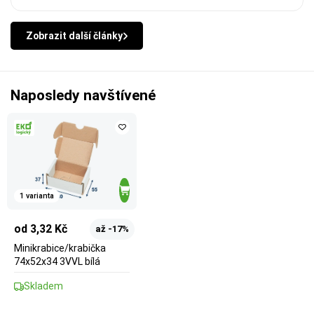
Zobrazit další články
Naposledy navštívené
1 varianta
od 3,32 Kč
až -17%
Minikrabice/krabička
74x52x34 3VVL bílá
Skladem