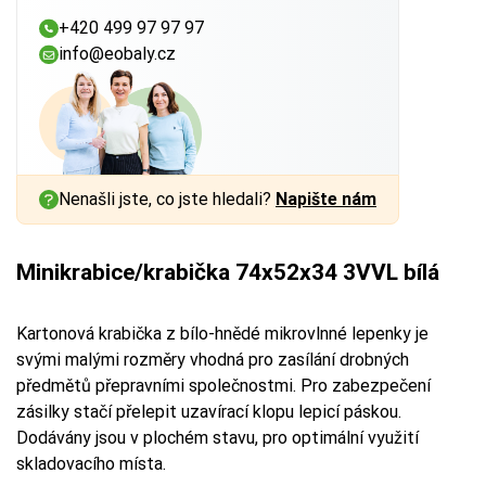
+420 499 97 97 97
info@eobaly.cz
Nenašli jste, co jste hledali?
Napište nám
Minikrabice/krabička 74x52x34 3VVL bílá
Kartonová krabička z bílo-hnědé mikrovlnné lepenky je
svými malými rozměry vhodná pro zasílání drobných
předmětů přepravními společnostmi. Pro zabezpečení
zásilky stačí přelepit uzavírací klopu lepicí páskou.
Dodávány jsou v plochém stavu, pro optimální využití
skladovacího místa.