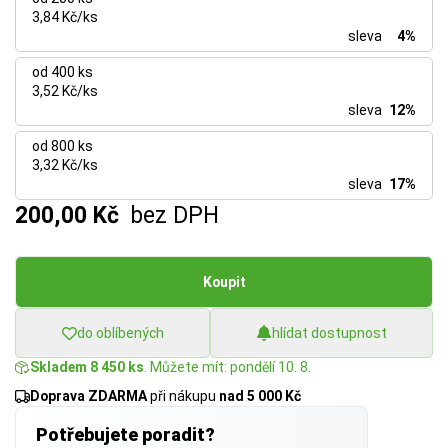
3,84 Kč/ks
sleva
4%
od 400 ks
3,52 Kč/ks
sleva
12%
od 800 ks
3,32 Kč/ks
sleva
17%
200,00 Kč
bez DPH
Koupit
do oblíbených
hlídat dostupnost
Skladem 8 450 ks
. Můžete mít: pondělí 10. 8.
Doprava ZDARMA
při nákupu
nad 5 000 Kč
Potřebujete poradit?