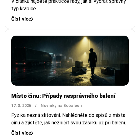
V článku najdete praktické rady, jak si vybrat správný
typ krabice.
Číst více
Místo činu: Případy nesprávného balení
17. 3. 2026
/
Novinky na Eobalech
Fyzika nezná slitování. Nahlédněte do spisů z místa
činu a zjistěte, jak nezničit svou zásilku už při balení.
Číst více