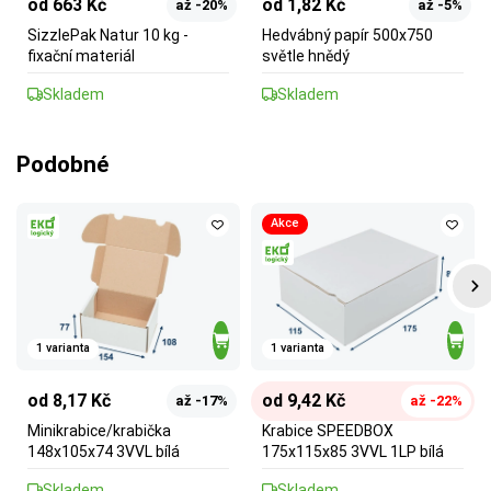
od 663 Kč
od 1,82 Kč
až -20%
až -5%
SizzlePak Natur 10 kg -
Hedvábný papír 500x750
fixační materiál
světle hnědý
Skladem
Skladem
Podobné
Akce
1 varianta
1 varianta
od 9,42 Kč
od 8,17 Kč
až -22%
až -17%
Krabice SPEEDBOX
Minikrabice/krabička
175x115x85 3VVL 1LP bílá
148x105x74 3VVL bílá
Skladem
Skladem