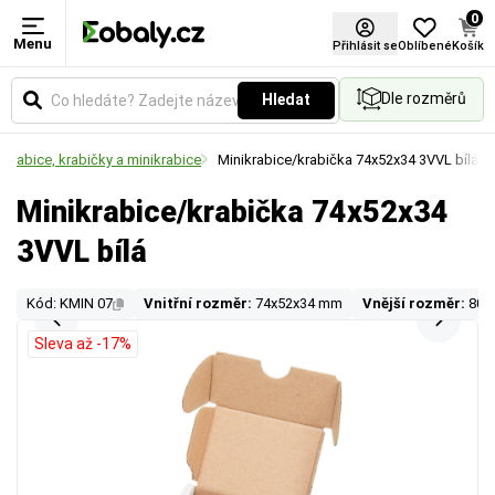
0
Menu
Přihlásit se
Oblíbené
Košík
Dle rozměrů
Hledat
 krabice, krabičky a minikrabice
Minikrabice/krabička 74x52x34 3VVL bílá
Minikrabice/krabička 74x52x34
3VVL bílá
Kód: KMIN 07
Vnitřní rozměr:
74x52x34 mm
Vnější rozměr:
80x
Sleva až -17%