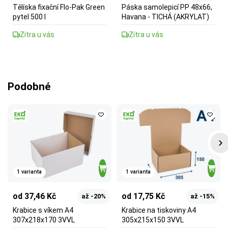
Tělíska fixační Flo-Pak Green
Páska samolepicí PP 48x66,
pytel 500 l
Havana - TICHÁ (AKRYLAT)
Zítra u vás
Zítra u vás
Podobné
1 varianta
1 varianta
od 37,46 Kč
od 17,75 Kč
až -20%
až -15%
Krabice s víkem A4
Krabice na tiskoviny A4
307x218x170 3VVL
305x215x150 3VVL