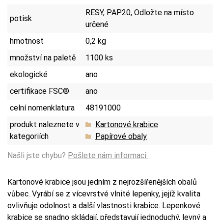
RESY, PAP20, Odložte na místo
potisk
určené
hmotnost
0,2 kg
množství na paletě
1100 ks
ekologické
ano
certifikace FSC®
ano
celní nomenklatura
48191000
produkt naleznete v
Kartonové krabice
kategoriích
Papírové obaly
Našli jste chybu?
Pošlete nám informaci.
Kartonové krabice jsou jedním z nejrozšířenějších obalů
vůbec. Vyrábí se z vícevrstvé vlnité lepenky, jejíž kvalita
ovlivňuje odolnost a další vlastnosti krabice. Lepenkové
krabice se snadno skládají, představují jednoduchý, levný a