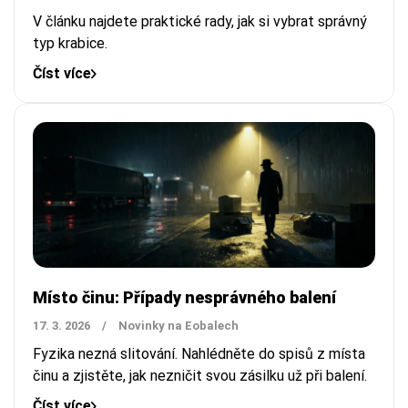
V článku najdete praktické rady, jak si vybrat správný
typ krabice.
Číst více
Místo činu: Případy nesprávného balení
17. 3. 2026
/
Novinky na Eobalech
Fyzika nezná slitování. Nahlédněte do spisů z místa
činu a zjistěte, jak nezničit svou zásilku už při balení.
Číst více