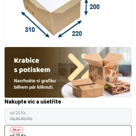
Nakupte víc a ušetříte
od 25 Ks
16,36 Kč/Ks
Akce
od 25 Ks