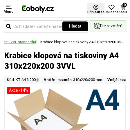
0
Menu
Přihlásit se
Oblíbené
Košík
Dle rozměrů
Hledat
abice 3VVL standardní
Krabice klopová na tiskoviny A4 310x220x200 3VVL
Krabice klopová na tiskoviny A4
310x220x200 3VVL
Kód: KT A4 3 200
Vnitřní rozměr:
310x220x200 mm
Vnější rozm
Akce -14%