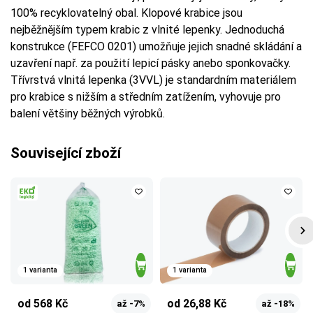
100% recyklovatelný obal. Klopové krabice jsou
nejběžnějším typem krabic z vlnité lepenky. Jednoduchá
konstrukce (FEFCO 0201) umožňuje jejich snadné skládání a
uzavření např. za použití lepicí pásky anebo sponkovačky.
Třívrstvá vlnitá lepenka (3VVL) je standardním materiálem
pro krabice s nižším a středním zatížením, vyhovuje pro
balení většiny běžných výrobků.
Související zboží
1 varianta
1 varianta
od 568 Kč
od 26,88 Kč
až -7%
až -18%