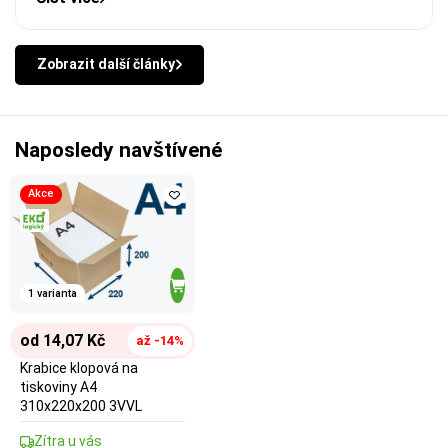
Zobrazit další články
Naposledy navštívené
Akce
1 varianta
od 14,07 Kč
až -14%
Krabice klopová na
tiskoviny A4
310x220x200 3VVL
Zítra u vás