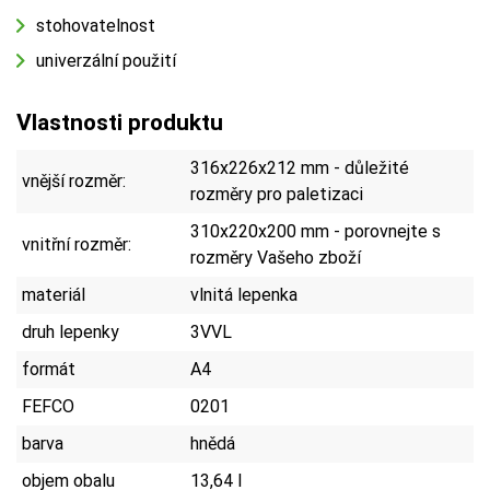
stohovatelnost
univerzální použití
Vlastnosti produktu
316x226x212 mm - důležité
vnější rozměr:
rozměry pro paletizaci
310x220x200 mm - porovnejte s
vnitřní rozměr:
rozměry Vašeho zboží
materiál
vlnitá lepenka
druh lepenky
3VVL
formát
A4
FEFCO
0201
barva
hnědá
objem obalu
13,64 l