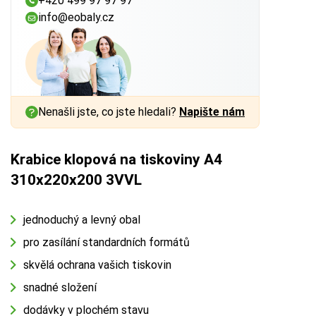
+420 499 97 97 97
info@eobaly.cz
Nenašli jste, co jste hledali?
Napište nám
Krabice klopová na tiskoviny A4
310x220x200 3VVL
jednoduchý a levný obal
pro zasílání standardních formátů
skvělá ochrana vašich tiskovin
snadné složení
dodávky v plochém stavu