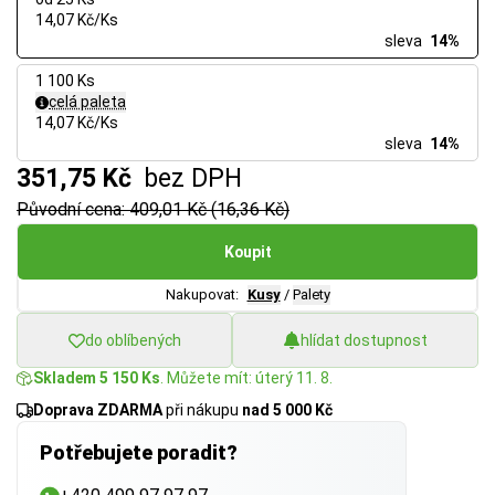
14,07 Kč/Ks
sleva
14%
1 100 Ks
celá paleta
14,07 Kč/Ks
sleva
14%
351,75 Kč
bez DPH
Původní cena: 409,01 Kč (16,36 Kč)
Koupit
Nakupovat:
Kusy
/
Palety
do oblíbených
hlídat dostupnost
Skladem 5 150 Ks
. Můžete mít: úterý 11. 8.
Doprava ZDARMA
při nákupu
nad 5 000 Kč
Potřebujete poradit?