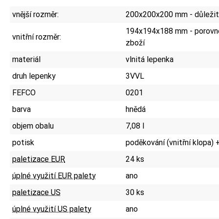
vnější rozměr:
200x200x200 mm - důležité
194x194x188 mm - porovne
vnitřní rozměr:
zboží
materiál
vlnitá lepenka
druh lepenky
3VVL
FEFCO
0201
barva
hnědá
objem obalu
7,08 l
potisk
poděkování (vnitřní klopa) 
paletizace EUR
24 ks
úplné využití EUR palety
ano
paletizace US
30 ks
úplné využití US palety
ano