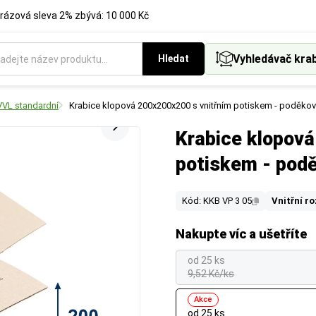
rázová sleva 2% zbývá: 10 000 Kč
Vyhledávač kra
Hledat
VVL standardní
Krabice klopová 200x200x200 s vnitřním potiskem - poděkov
Krabice klopov
potiskem - pod
Kód: KKB VP 3 05
Vnitřní r
Nakupte víc a ušetříte
od 25 ks
9,52 Kč/ks
Akce
od 25 ks