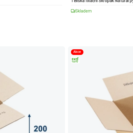
Tělíska fixační Skropak Natural p
Skladem
Akce