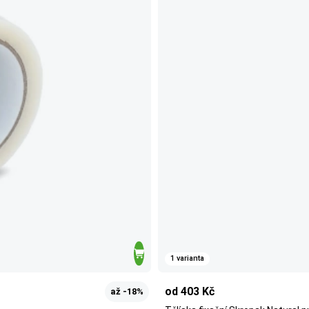
1 varianta
od 403 Kč
až -18%