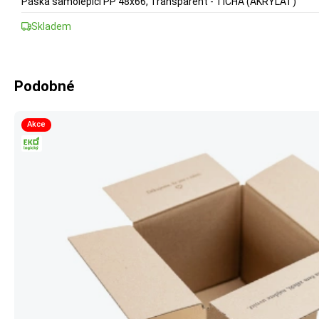
Páska samolepicí PP 48x66, Transparent - TICHÁ (AKRYLAT)
Skladem
Podobné
Akce