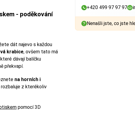
+420 499 97 97 97
i
iskem - poděkování
Nenašli jste, co jste hl
ůžete dát najevo s každou
ová krabice
, ovšem tato má
, které dávají balíčku
ě překvapí.
leznete
na horních i
 rozbaluje z kterékoliv
potiskem
pomocí 3D