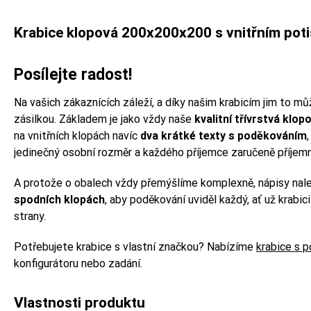
Krabice klopová 200x200x200 s vnitřním pot
Posílejte radost!
Na vašich zákaznících záleží, a díky našim krabicím jim to m
zásilkou. Základem je jako vždy naše
kvalitní třívrstvá klop
na vnitřních klopách navíc
dva krátké texty s poděkováním
jedinečný osobní rozměr a každého příjemce zaručeně příjemn
A protože o obalech vždy přemýšlíme komplexně, nápisy na
spodních klopách
, aby poděkování uviděl každý, ať už krabici
strany.
Potřebujete krabice s vlastní značkou? Nabízíme
krabice s 
konfigurátoru nebo zadání.
Vlastnosti produktu