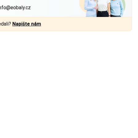
nfo@eobaly.cz
edali?
Napište nám