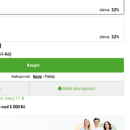
sleva
32%
sleva
32%
H
51 Kč)
Koupit
Nakupovat:
Kusy
/
Palety
h
hlídat dostupnost
t: úterý 11. 8.
u
nad 5 000 Kč
?