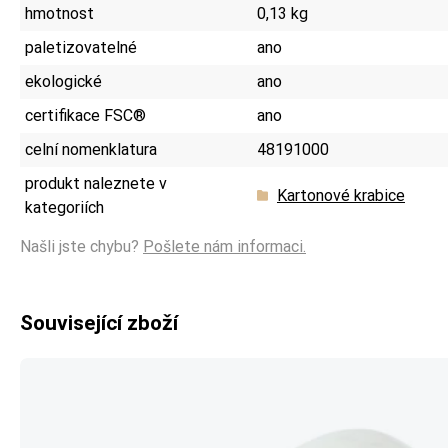
hmotnost
0,13 kg
paletizovatelné
ano
ekologické
ano
certifikace FSC®
ano
celní nomenklatura
48191000
produkt naleznete v
Kartonové krabice
kategoriích
Našli jste chybu?
Pošlete nám informaci.
Související zboží