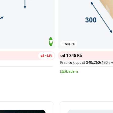
1 varianta
od 10,45 Kč
až -32%
Krabice klopová 340x260x190 s v
Skladem