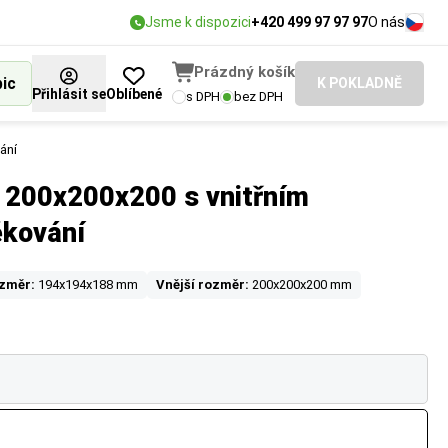
Jsme k dispozici
+420 499 97 97 97
O nás
Prázdný košík
bic
K POKLADNĚ
Přihlásit se
Oblíbené
s DPH
bez DPH
ání
á 200x200x200 s vnitřním
ěkování
ozměr:
194x194x188 mm
Vnější rozměr:
200x200x200 mm