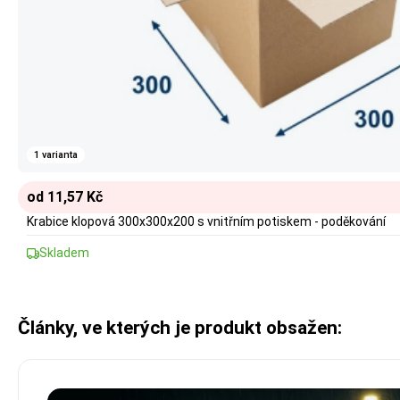
1 varianta
od 11,57 Kč
Krabice klopová 300x300x200 s vnitřním potiskem - poděkování
Skladem
Články, ve kterých je produkt obsažen: