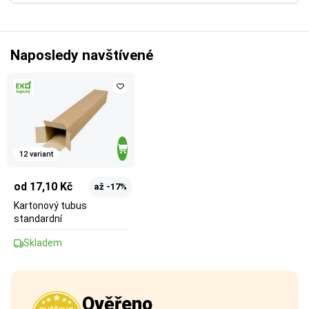
Naposledy navštívené
12 variant
od 17,10 Kč
až -17%
Kartonový tubus
standardní
Skladem
Ověřeno