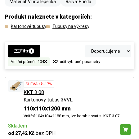
Materiál: Vlnitá lepenka
Barva: Hnědá
Produkt naleznete v kategoriích:
Kartonové tubusy
Tubusy na výkresy
Filtr
1
Vnitřní průměr: 104
Zrušit vybrané parametry
SLEVA až -17%
KKT 3 08
Kartonový tubus 3VVL
110x110x1200 mm
Vnitřní:104x104x1188 mm, lze kombinovat s: KKT 3 07
Skladem
od 27,42 Kč
bez DPH