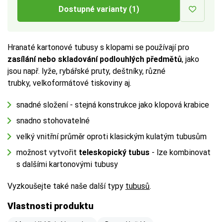
Dostupné varianty (1)
a vnitřním rozměrem až
a vnitřním rozměrem až
a vnitřním rozměrem až
1 cm
1 cm
1 cm
na každé straně.
na každé straně.
na každé straně.
Více tipů pro výběr správné krabice:
Více tipů pro výběr správné krabice:
Více tipů pro výběr správné krabice:
Hranaté kartonové tubusy s klopami se používají pro
zasílání nebo skladování podlouhlých předmětů
, jako
BUTTON:
BUTTON:
BUTTON:
Jak vybrat krabici
Jak vybrat krabici
Jak vybrat krabici
jsou např. lyže, rybářské pruty, deštníky, různé
trubky, velkoformátové tiskoviny aj.
snadné složení - stejná konstrukce jako klopová krabice
snadno stohovatelné
velký vnitřní průměr oproti klasickým kulatým tubusům
možnost vytvořit
teleskopický tubus
- lze kombinovat
s dalšími kartonovými tubusy
Vyzkoušejte také naše další typy
tubusů
.
Vlastnosti produktu