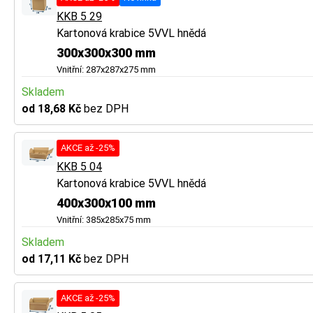
KKB 5 29
Kartonová krabice 5VVL hnědá
300x300x300 mm
Vnitřní: 287x287x275 mm
Skladem
od 18,68 Kč
bez DPH
AKCE až -25%
KKB 5 04
Kartonová krabice 5VVL hnědá
400x300x100 mm
Vnitřní: 385x285x75 mm
Skladem
od 17,11 Kč
bez DPH
AKCE až -25%