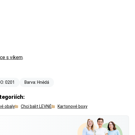
ice s víkem
.
O: 0201
Barva: Hnědá
 Balíkovna) nebo
 Balíkovna) nebo
 Balíkovna) nebo
tegoriích:
vé obaly
Chci balit LEVNĚ
Kartonové boxy
?
 má váš produkt —
 má váš produkt —
 má váš produkt —