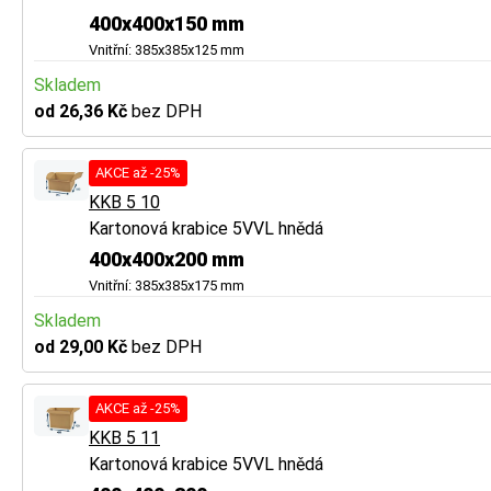
400x400x150 mm
Vnitřní: 385x385x125 mm
Skladem
od 26,36 Kč
bez DPH
AKCE až -25%
KKB 5 10
Kartonová krabice 5VVL hnědá
400x400x200 mm
Vnitřní: 385x385x175 mm
Skladem
od 29,00 Kč
bez DPH
AKCE až -25%
KKB 5 11
Kartonová krabice 5VVL hnědá