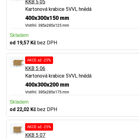
KKB 5 05
Kartonová krabice 5VVL hnědá
400x300x150 mm
Vnitřní: 385x285x125 mm
Skladem
od 19,57 Kč
bez DPH
AKCE až -25%
KKB 5 06
Kartonová krabice 5VVL hnědá
400x300x200 mm
Vnitřní: 385x285x175 mm
Skladem
od 22,02 Kč
bez DPH
AKCE až -25%
KKB 5 07