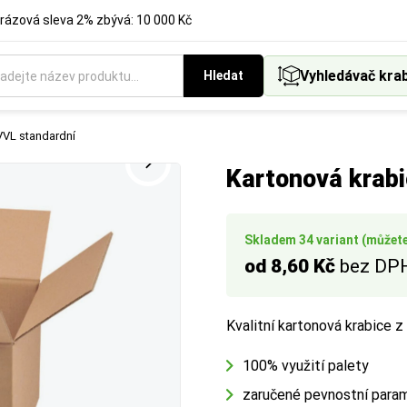
rázová sleva 2% zbývá: 10 000 Kč
Vyhledávač kra
Hledat
VVL standardní
Kartonová krab
Skladem 34 variant (můžete 
od 8,60 Kč
bez DP
Kvalitní kartonová krabice 
100% využití palety
zaručené pevnostní para