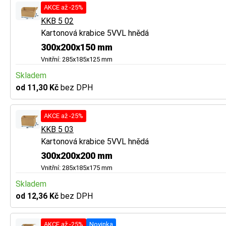
AKCE až -25%
KKB 5 02
Kartonová krabice 5VVL hnědá
300x200x150 mm
Vnitřní: 285x185x125 mm
Skladem
od 11,30 Kč
bez DPH
AKCE až -25%
KKB 5 03
Kartonová krabice 5VVL hnědá
300x200x200 mm
Vnitřní: 285x185x175 mm
Skladem
od 12,36 Kč
bez DPH
AKCE až -25%
Novinka