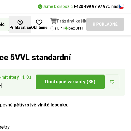
Jsme k dispozici
+420 499 97 97 97
O nás
Prázdný košík
bic
K POKLADNĚ
Přihlásit se
Oblíbené
s DPH
bez DPH
ice 5VVL standardní
mít úterý 11. 8.)
Dostupné varianty (35)
H
z pevné
pětivrstvé
vlnité lepenky.
metry