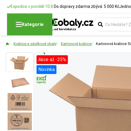
Expedice v pondělí 10.8.
Do dopravy zdarma zbývá: 5 000 Kč
Jedno
Délka
Šířka
Výška
Kategorie
Rozměry krabic
Rozměry krabic
Rozměry krabic
Krabice a zásilkové obaly
Kartonové krabice
Kartonová krabice 5
Akce až -25%
Novinka