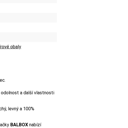
rové obaly
ec.
e odolnost a další vlastnosti
chý, levný a 100%
načky
BALBOX
nabízí