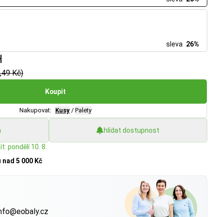
sleva
26%
H
,49 Kč)
Koupit
Nakupovat:
Kusy
/
Palety
h
hlídat dostupnost
t: pondělí 10. 8.
u
nad 5 000 Kč
?
nfo@eobaly.cz