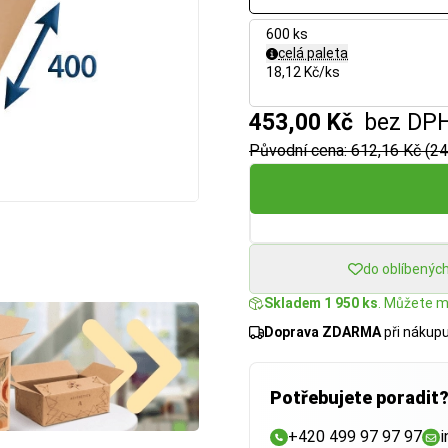
600 ks
celá paleta
18,12 Kč/ks
453,00 Kč
bez DP
Původní cena: 612,16 Kč (24
do oblíbenýc
Skladem 1 950 ks
. Můžete mí
Doprava ZDARMA
při nákup
Potřebujete poradit
+420 499 97 97 97
i