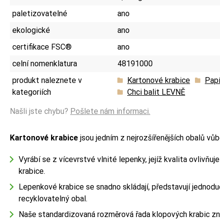
paletizovatelné
ano
ekologické
ano
certifikace FSC®
ano
celní nomenklatura
48191000
produkt naleznete v
Kartonové krabice
Papí
kategoriích
Chci balit LEVNĚ
Našli jste chybu?
Pošlete nám informaci.
Kartonové krabice
jsou jedním z nejrozšířenějších obalů vůb
Vyrábí se z vícevrstvé vlnité lepenky, jejíž kvalita ovlivňuj
krabice.
Lepenkové krabice se snadno skládají, představují jednodu
recyklovatelný obal.
Naše standardizovaná rozměrová řada klopových krabic z