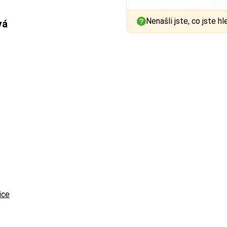
Nenašli jste, co jste hl
vá
ice