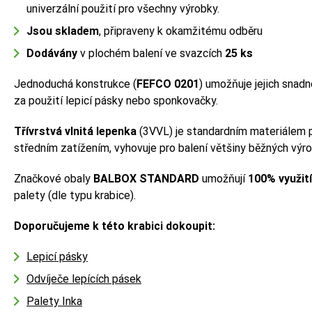
univerzální použití pro všechny výrobky.
Jsou skladem
, připraveny k okamžitému odběru
Dodávány
v plochém balení ve svazcích
25 ks
Jednoduchá konstrukce (
FEFCO 0201
) umožňuje jejich snadn
za použití lepicí pásky nebo sponkovačky.
Třívrstvá vlnitá lepenka
(3VVL) je standardním materiálem p
středním zatížením, vyhovuje pro balení většiny běžných výr
Značkové obaly
BALBOX STANDARD
umožňují
100% využit
palety (dle typu krabice).
Doporučujeme k této krabici dokoupit:
Lepicí pásky
Odvíječe lepících pásek
Palety Inka