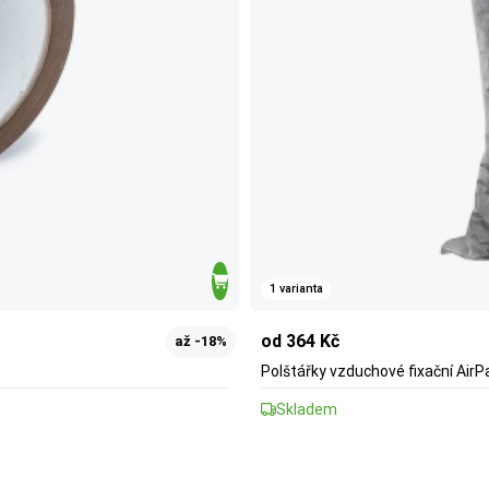
1 varianta
od 364 Kč
až -18%
Polštářky vzduchové fixační AirP
Skladem