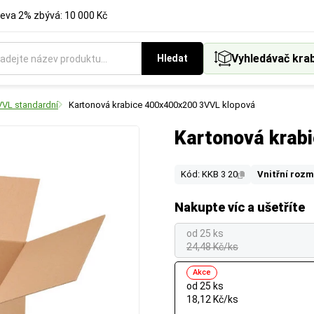
eva 2% zbývá: 10 000 Kč
Vyhledávač kra
Hledat
VVL standardní
Kartonová krabice 400x400x200 3VVL klopová
Kartonová krab
Kód: KKB 3 20
Vnitřní rozm
Nakupte víc a ušetříte
od 25 ks
24,48 Kč/ks
Akce
od 25 ks
18,12 Kč/ks