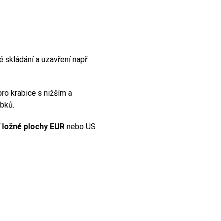
é skládání a uzavření např.
ro krabice s nižším a
obků.
í ložné plochy EUR
nebo US