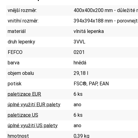
vnější rozměr:
400x400x200 mm - důležité r
vnitřní rozměr:
394x394x188 mm - porovnejt
materiál
vlnitá lepenka
druh lepenky
3VVL
FEFCO
0201
barva
hnědá
objem obalu
29,18 l
potisk
FSC®, PAP, EAN
paletizace EUR
6 ks
úplné využití EUR palety
ano
paletizace US
6 ks
úplné využití US palety
ano
hmotnost
0,39 kg