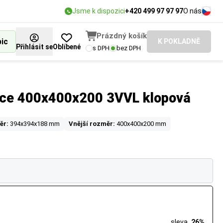
Jsme k dispozici
+420 499 97 97 97
O nás
Prázdný košík
bic
K POKLADNĚ
Přihlásit se
Oblíbené
s DPH
bez DPH
ice 400x400x200 3VVL klopová
ěr:
394x394x188 mm
Vnější rozměr:
400x400x200 mm
sleva
26%