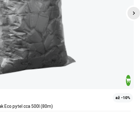
až -10%
ak Eco pytel cca 500l (80m)