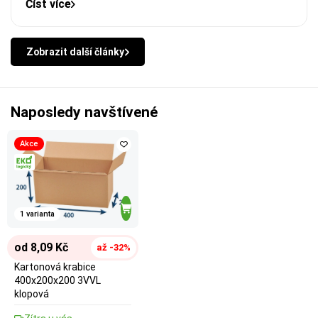
Číst více
Zobrazit další články
Naposledy navštívené
Akce
1 varianta
od 8,09 Kč
až -32%
Kartonová krabice
400x200x200 3VVL
klopová