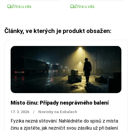
Zítra u vás
Zítra u vás
Články, ve kterých je produkt obsažen:
Místo činu: Případy nesprávného balení
17. 3. 2026
/
Novinky na Eobalech
Fyzika nezná slitování. Nahlédněte do spisů z místa
činu a zjistěte, jak nezničit svou zásilku už při balení.