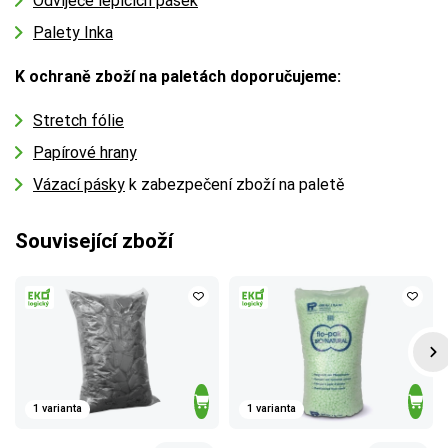
Odvíječe lepících pásek
Palety Inka
K ochraně zboží na paletách doporučujeme:
Stretch fólie
Papírové hrany
Vázací pásky
k zabezpečení zboží na paletě
Související zboží
1 varianta
1 varianta