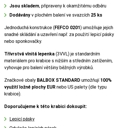
Jsou skladem
, připraveny k okamžitému odběru
Dodávány
v plochém balení ve svazcích
25 ks
Jednoduchá konstrukce (
FEFCO 0201
) umožňuje jejich
snadné skládání a uzavření např. za použití lepicí pásky
nebo sponkovačky.
Třívrstvá vlnitá lepenka
(3VVL) je standardním
materiálem pro krabice s nižším a středním zatížením,
vyhovuje pro balení většiny běžných výrobků.
Značkové obaly
BALBOX STANDARD
umožňují
100%
využití ložné plochy EUR
nebo US palety (dle typu
krabice).
Doporučujeme k této krabici dokoupit:
Lepicí pásky