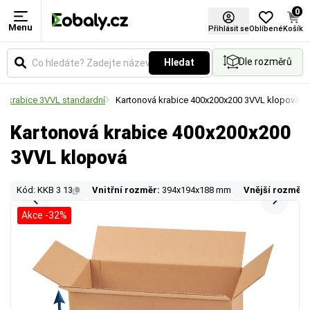
0
Menu
Přihlásit se
Oblíbené
Košík
Dle rozměrů
Hledat
á krabice 3VVL standardní
Kartonová krabice 400x200x200 3VVL klopová
Kartonová krabice 400x200x200
3VVL klopová
Kód: KKB 3 13
Vnitřní rozměr:
394x194x188 mm
Vnější rozměr:
Akce -32%