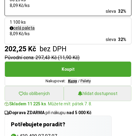
8,09 Kč/ks
sleva
32%
1 100 ks
celá paleta
8,09 Kč/ks
sleva
32%
202,25 Kč
bez DPH
Původní cena: 297,43 Kč (11,90 Kč)
Koupit
Nakupovat:
Kusy
/
Palety
do oblíbených
hlídat dostupnost
Skladem 11 225 ks
. Můžete mít: pátek 7. 8.
Doprava ZDARMA
při nákupu
nad 5 000 Kč
Potřebujete poradit?