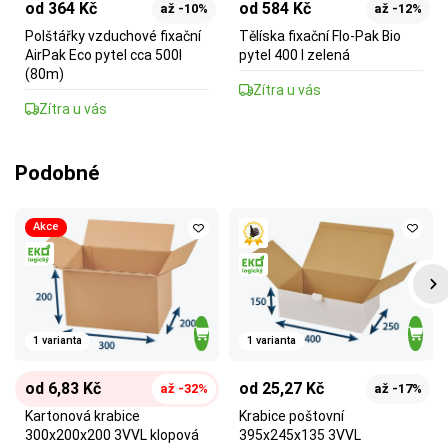
od 364 Kč
od 584 Kč
až -10%
až -12%
Polštářky vzduchové fixační
Tělíska fixační Flo-Pak Bio
AirPak Eco pytel cca 500l
pytel 400 l zelená
(80m)
Zítra u vás
Zítra u vás
Podobné
Akce
1 varianta
1 varianta
od 6,83 Kč
od 25,27 Kč
až -32%
až -17%
Kartonová krabice
Krabice poštovní
300x200x200 3VVL klopová
395x245x135 3VVL