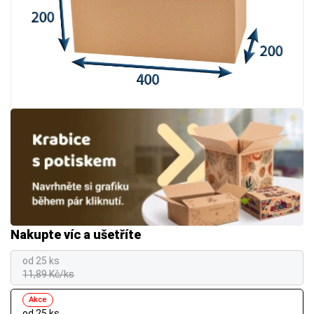
Nakupte víc a ušetříte
od 25 ks
11,89 Kč/ks
Akce
od 25 ks