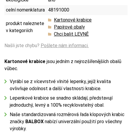
celní nomenklatura
48191000
Kartonové krabice
produkt naleznete
Papírové obaly
v kategoriích
Chci balit LEVNĚ
Našli jste chybu?
Pošlete nám informaci.
Kartonové krabice
jsou jedním z nejrozšířenějších obalů
vůbec.
Vyrábí se z vícevrstvé vlnité lepenky, jejíž kvalita
ovlivňuje odolnost a další vlastnosti krabice.
Lepenkové krabice se snadno skládají, představují
jednoduchý, levný a 100% recyklovatelný obal.
Naše standardizovaná rozměrová řada klopových krabic
značky
BALBOX
nabízí univerzální použití pro všechny
výrobky.