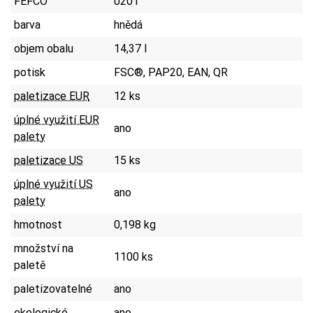
FEFCO
0201
barva
hnědá
objem obalu
14,37 l
potisk
FSC®, PAP20, EAN, QR
paletizace EUR
12 ks
úplné využití EUR
ano
palety
paletizace US
15 ks
úplné využití US
ano
palety
hmotnost
0,198 kg
množství na
1100 ks
paletě
paletizovatelné
ano
ekologické
ano