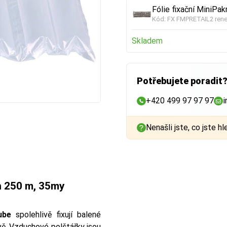
Fólie fixační MiniPa
Kód:
FX FMPRETAIL2 ren
Skladem
Potřebujete poradit
+420 499 97 97 97
i
Nenašli jste, co jste hl
in 250 m, 35my
tube
spolehlivě fixují balené
vě. Vzduchové polštářky jsou