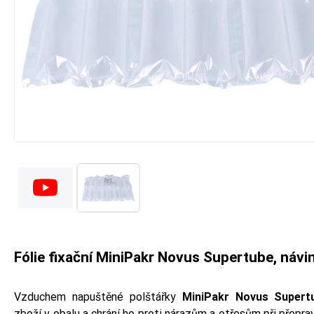
Fólie fixační MiniPakr Novus Supertube, náv
Vzduchem napuštěné polštářky
MiniPakr Novus Super
zboží v obalu a chrání ho proti nárazům a otřesům při přepra