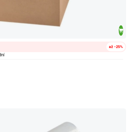
až -25%
dní