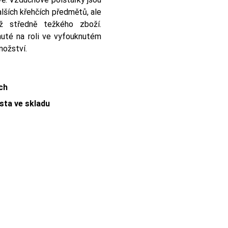
alších křehčích předmětů, ale
ž středně težkého zboží.
uté na roli ve vyfouknutém
nožství.
ch
sta ve skladu