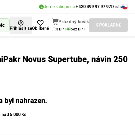
Jsme k dispozici
+420 499 97 97 97
O nás
Prázdný košík
bic
K POKLADNĚ
Přihlásit se
Oblíbené
s DPH
bez DPH
iniPakr Novus Supertube, návin 250
a byl nahrazen.
u
nad 5 000 Kč