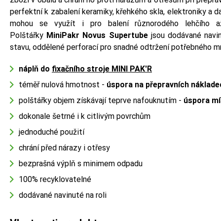
perfektní k zabalení keramiky, křehkého skla, elektroniky a d
mohou se využít i pro balení různorodého lehčího a
Polštářky
MiniPakr Novus Supertube
jsou dodávané navin
stavu, oddělené perforací pro snadné odtržení potřebného m
náplň do
fixačního stroje MINI PAK'R
téměř nulová hmotnost -
úspora na přepravních náklade
polštářky objem získávají teprve nafouknutím -
úspora mí
dokonale šetrné i k citlivým povrchům
jednoduché použití
chrání před nárazy i otřesy
bezprašná výplň s minimem odpadu
100% recyklovatelné
dodávané navinuté na roli