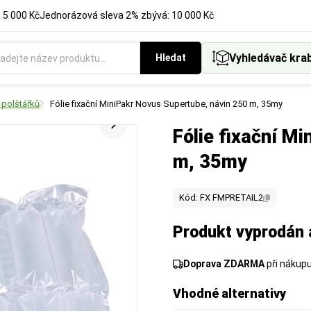
 5 000 Kč
Jednorázová sleva 2% zbývá: 10 000 Kč
Vyhledávač kra
Hledat
 polštářků
Fólie fixační MiniPakr Novus Supertube, návin 250 m, 35my
Fólie fixační M
m, 35my
Kód: FX FMPRETAIL2
Produkt vyprodán 
Doprava ZDARMA
při nákup
Vhodné alternativy