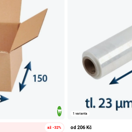
1 varianta
od 206 Kč
až -32%