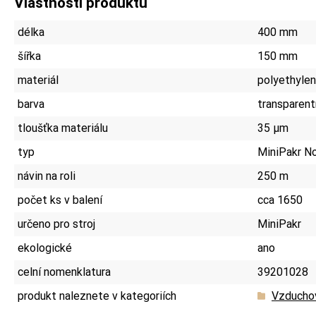
Vlastnosti produktu
délka
400 mm
šířka
150 mm
materiál
polyethyle
barva
transparent
tloušťka materiálu
35 µm
typ
MiniPakr N
návin na roli
250 m
počet ks v balení
cca 1650
určeno pro stroj
MiniPakr
ekologické
ano
celní nomenklatura
39201028
produkt naleznete v kategoriích
Vzducho