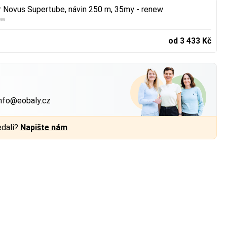
kr Novus Supertube, návin 250 m, 35my - renew
ew
od 3 433 Kč
?
nfo@eobaly.cz
edali?
Napište nám