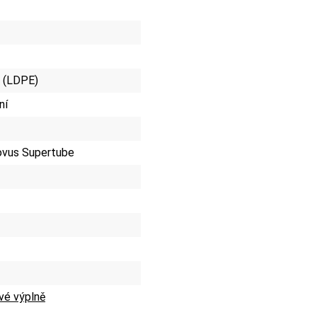
n (LDPE)
ní
ovus Supertube
vé výplně