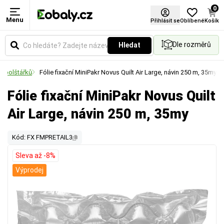
0
Menu
Přihlásit se
Oblíbené
Košík
Dle rozměrů
Hledat
h polštářků
Fólie fixační MiniPakr Novus Quilt Air Large, návin 250 m, 35my
Fólie fixační MiniPakr Novus Quilt
Air Large, návin 250 m, 35my
Kód: FX FMPRETAIL3
Sleva až -8%
Výprodej