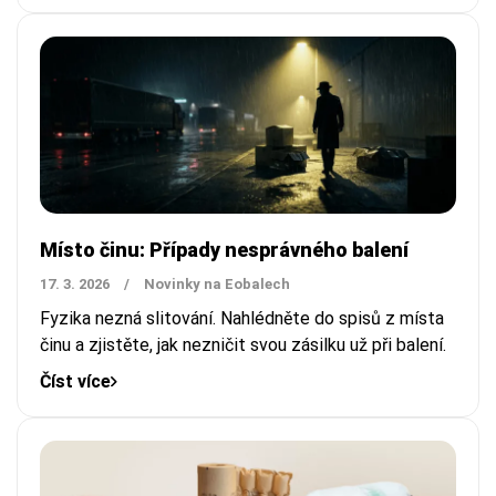
Místo činu: Případy nesprávného balení
17. 3. 2026
/
Novinky na Eobalech
Fyzika nezná slitování. Nahlédněte do spisů z místa
činu a zjistěte, jak nezničit svou zásilku už při balení.
Číst více