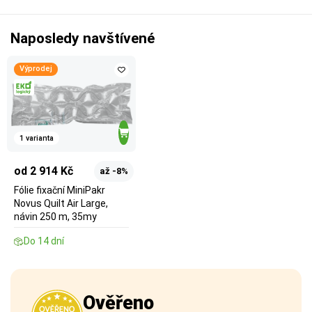
Naposledy navštívené
Výprodej
1 varianta
od 2 914 Kč
až -8%
Fólie fixační MiniPakr
Novus Quilt Air Large,
návin 250 m, 35my
Do 14 dní
Ověřeno