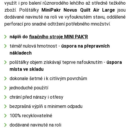
využít i pro balení různorodého lehčího až středně težkého
zboží. Polštářky
MiniPakr Novus Quilt Air Large
jsou
dodávané navinuté na roli ve vyfouknutém stavu, oddělené
perforací pro snadné odtržení potřebného množství.
náplň do
fixačního stroje MINI PAK'R
téměř nulová hmotnost -
úspora na přepravních
nákladech
polštářky objem získávají teprve nafouknutím -
úspora
místa ve skladu
dokonale šetrné i k citlivým povrchům
jednoduché použití
chrání před nárazy i otřesy
bezprašná výplň s minimem odpadu
100% recyklovatelné
dodávané navinuté na roli