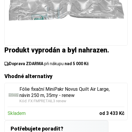
Produkt vyprodán a byl nahrazen.
Doprava ZDARMA
při nákupu
nad 5 000 Kč
Vhodné alternativy
Fólie fixační MiniPakr Novus Quilt Air Large,
návin 250 m, 35my - renew
Kód:
FX FMPRETAIL3 renew
Skladem
od 3 433 Kč
Potřebujete poradit?