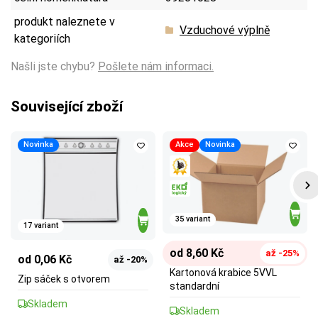
produkt naleznete v
Vzduchové výplně
kategoriích
Našli jste chybu?
Pošlete nám informaci.
Související zboží
Novinka
Akce
Novinka
35 variant
17 variant
od 8,60 Kč
až -25%
od 0,06 Kč
až -20%
Kartonová krabice 5VVL
Zip sáček s otvorem
standardní
Skladem
Skladem