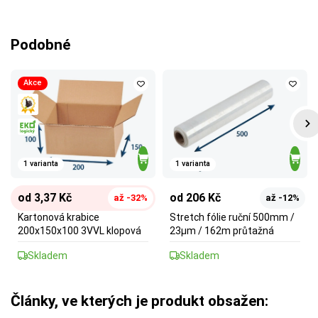
Podobné
Akce
1 varianta
1 varianta
od 3,37 Kč
od 206 Kč
až -32%
až -12%
Kartonová krabice
Stretch fólie ruční 500mm /
200x150x100 3VVL klopová
23µm / 162m průtažná
Skladem
Skladem
Články, ve kterých je produkt obsažen: