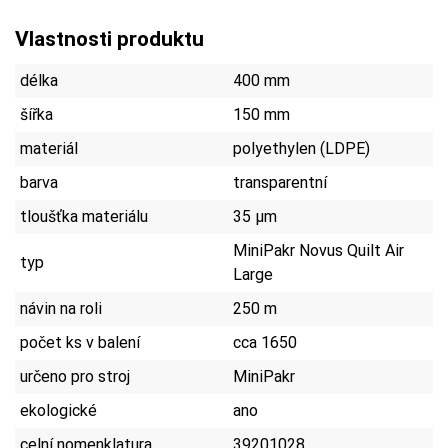
Vlastnosti produktu
délka
400 mm
šířka
150 mm
materiál
polyethylen (LDPE)
barva
transparentní
tloušťka materiálu
35 µm
MiniPakr Novus Quilt Air
typ
Large
návin na roli
250 m
počet ks v balení
cca 1650
určeno pro stroj
MiniPakr
ekologické
ano
celní nomenklatura
39201028