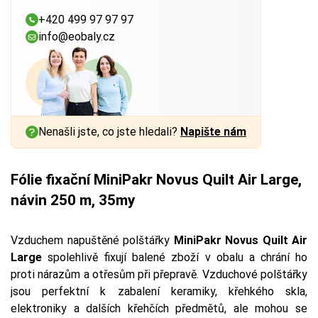
+420 499 97 97 97
info@eobaly.cz
Nenašli jste, co jste hledali?
Napište nám
Fólie fixační MiniPakr Novus Quilt Air Large,
návin 250 m, 35my
Vzduchem napuštěné polštářky
MiniPakr Novus Quilt Air
Large
spolehlivě fixují balené zboží v obalu a chrání ho
proti nárazům a otřesům při přepravě. Vzduchové polštářky
jsou perfektní k zabalení keramiky, křehkého skla,
elektroniky a dalších křehčích předmětů, ale mohou se