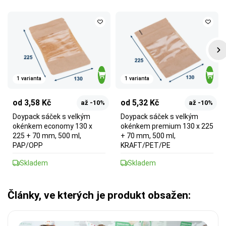
1 varianta
1 varianta
od 3,58 Kč
od 5,32 Kč
až -10%
až -10%
Doypack sáček s velkým
Doypack sáček s velkým
okénkem economy 130 x
okénkem premium 130 x 225
225 + 70 mm, 500 ml,
+ 70 mm, 500 ml,
PAP/OPP
KRAFT/PET/PE
Skladem
Skladem
Články, ve kterých je produkt obsažen: