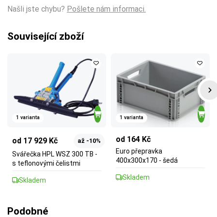
Našli jste chybu?
Pošlete nám informaci.
Související zboží
1 varianta
1 varianta
od 164 Kč
od 17 929 Kč
až -10%
Euro přepravka
Svářečka HPL WSZ 300 TB -
400x300x170 - šedá
s teflonovými čelistmi
Skladem
Skladem
Podobné