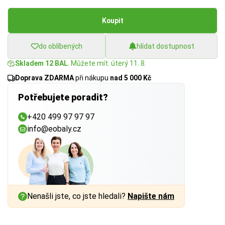
Koupit
do oblíbených
hlídat dostupnost
Skladem 12 BAL
. Můžete mít: úterý 11. 8.
Doprava ZDARMA
při nákupu
nad 5 000 Kč
Potřebujete poradit?
+420 499 97 97 97
info@eobaly.cz
Nenašli jste, co jste hledali?
Napište nám