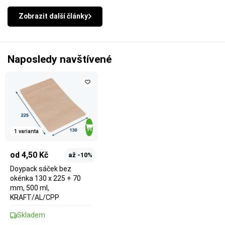
Zobrazit další články
Naposledy navštívené
1 varianta
od 4,50 Kč
až -10%
Doypack sáček bez
okénka 130 x 225 + 70
mm, 500 ml,
KRAFT/AL/CPP
Skladem