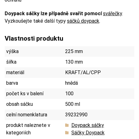
Doypack sáčky lze případně svařit pomocí
svářečky
.
Vyzkoušejte také další typy
sáčků doypack
.
Vlastnosti produktu
výška
225 mm
šířka
130 mm
materiál
KRAFT/AL/CPP
barva
hnědá
počet ks v balení
100
obsah sáčku
500 ml
celní nomenklatura
39232990
produkt naleznete v
Doypack sáčky
kategoriích
Sáčky Doypack