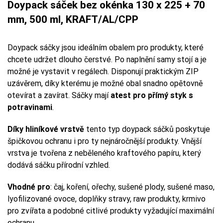
Doypack sáček bez okénka 130 x 225 + 70
mm, 500 ml, KRAFT/AL/CPP
Doypack sáčky jsou ideálním obalem pro produkty, které
chcete udržet dlouho čerstvé. Po naplnění samy stojí a je
možné je vystavit v regálech. Disponují praktickým ZIP
uzávěrem, díky kterému je možné obal snadno opětovně
otevírat a zavírat. Sáčky mají
atest pro přímý styk s
potravinami
.
Díky hliníkové vrstvě
tento typ doypack sáčků poskytuje
špičkovou ochranu i pro ty nejnáročnější produkty. Vnější
vrstva je tvořena z neběleného kraftového papíru, který
dodává sáčku přírodní vzhled.
Vhodné pro
: čaj, koření, ořechy, sušené plody, sušené maso,
lyofilizované ovoce, doplňky stravy, raw produkty, krmivo
pro zvířata a podobné citlivé produkty vyžadující maximální
ochranu