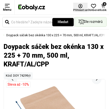
0
Menu
Přihlásit se
Oblíbené
Košík
Dle rozměrů
Hledat
ka
Doypack sáček bez okénka 130 x 225 + 70 mm, 500 ml, KRAFT/AL/CPP
Doypack sáček bez okénka 130 x
225 + 70 mm, 500 ml,
KRAFT/AL/CPP
Kód: DOY 74299
Sleva až -10%