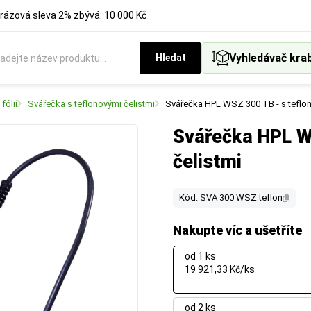
rázová sleva 2% zbývá: 10 000 Kč
Vyhledávač kra
Hledat
fólií
Svářečka s teflonovými čelistmi
Svářečka HPL WSZ 300 TB - s teflon
Svářečka HPL W
čelistmi
Kód: SVA 300 WSZ teflon
Nakupte víc a ušetříte
od 1 ks
19 921,33 Kč/ks
od 2 ks