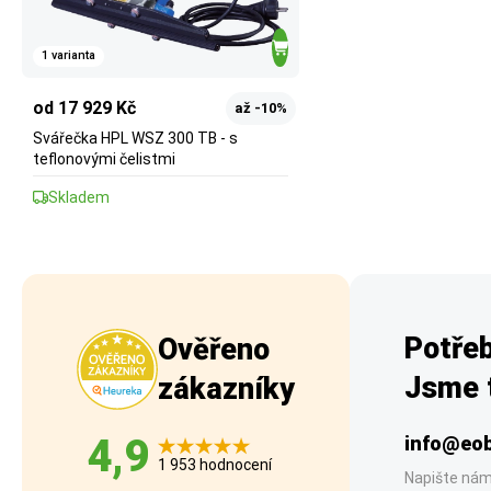
1 varianta
od 17 929 Kč
až -10%
Svářečka HPL WSZ 300 TB - s
teflonovými čelistmi
Skladem
Potřeb
Ověřeno
Jsme t
zákazníky
4,9
info@eob
1 953 hodnocení
Napište nám