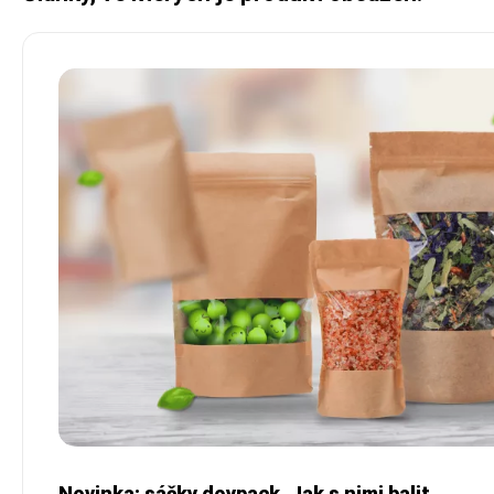
Novinka: sáčky doypack. Jak s nimi balit.