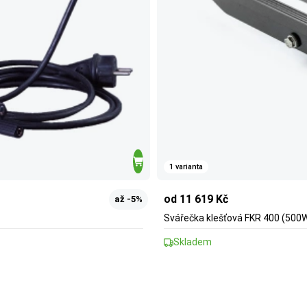
1 varianta
od 11 619 Kč
až -5%
Svářečka klešťová FKR 400 (500W)
Skladem