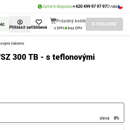
Jsme k dispozici
+420 499 97 97 97
O nás
Prázdný košík
bic
K POKLADNĚ
Přihlásit se
Oblíbené
s DPH
bez DPH
ovými čelistmi
SZ 300 TB - s teflonovými
sleva
0%