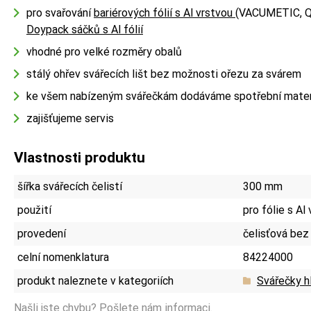
pro svařování
bariérových fólií s Al vrstvou
(VACUMETIC, 
Doypack sáčků s Al fólií
vhodné pro velké rozměry obalů
stálý ohřev svářecích lišt bez možnosti ořezu za svárem
ke všem nabízeným svářečkám dodáváme spotřební materiá
zajišťujeme servis
Vlastnosti produktu
šířka svářecích čelistí
300 mm
použití
pro fólie s Al
provedení
čelisťová bez
celní nomenklatura
84224000
produkt naleznete v kategoriích
Svářečky hl
Našli jste chybu?
Pošlete nám informaci.