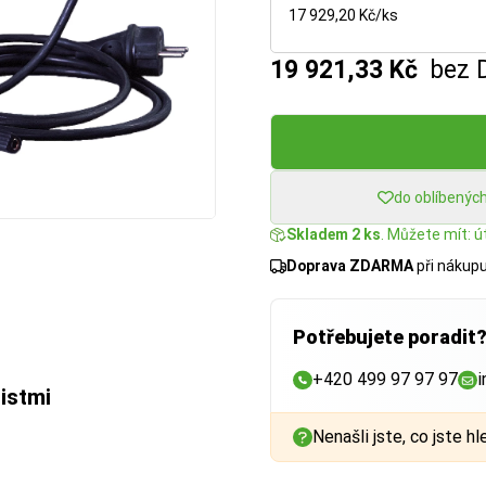
17 929,20 Kč/ks
19 921,33 Kč
bez 
do oblíbenýc
Skladem 2 ks
. Můžete mít: út
Doprava ZDARMA
při nákup
Potřebujete poradit
+420 499 97 97 97
i
istmi
Nenašli jste, co jste hl