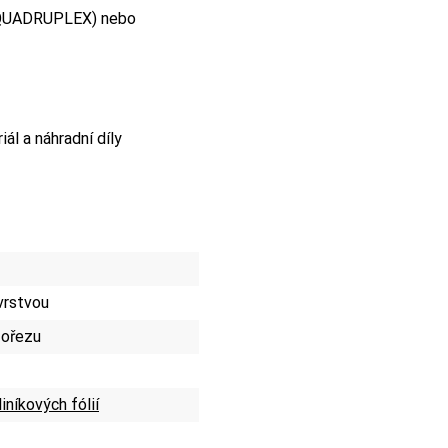
QUADRUPLEX) nebo
l a náhradní díly
 vrstvou
 ořezu
iníkových fólií