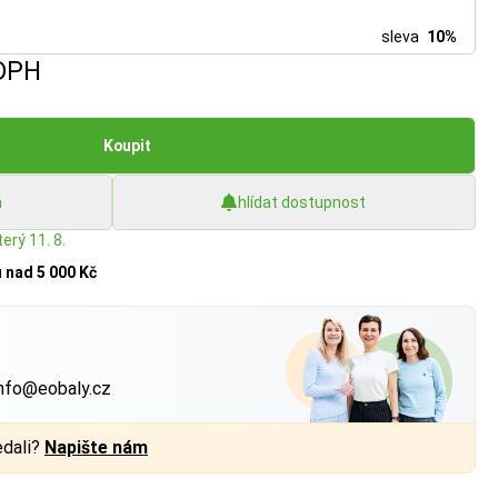
sleva
10%
DPH
Koupit
h
hlídat dostupnost
erý 11. 8.
u
nad 5 000 Kč
?
nfo@eobaly.cz
edali?
Napište nám