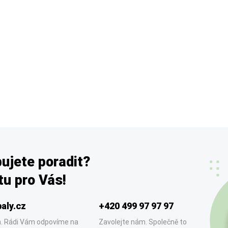
ujete poradit?
u pro Vás!
aly.cz
+420 499 97 97 97
. Rádi Vám odpovíme na
Zavolejte nám. Společně to