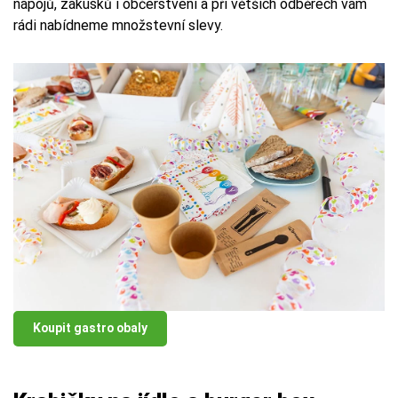
nápojů, zákusků i občerstvení a při větších odběrech vám
rádi nabídneme množstevní slevy.
Koupit gastro obaly