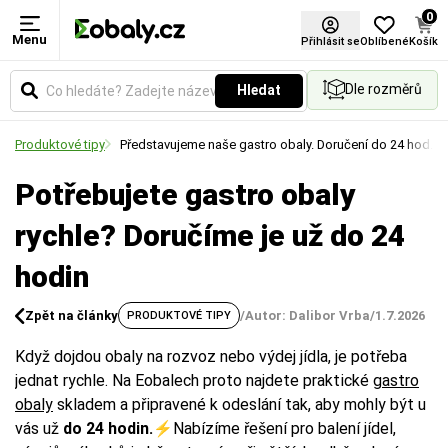
0
Menu
Přihlásit se
Oblíbené
Košík
Dle rozměrů
Hledat
Produktové tipy
Představujeme naše gastro obaly. Doručení do 24 hod.
Potřebujete gastro obaly
rychle? Doručíme je už do 24
hodin
Zpět na články
/
Autor: Dalibor Vrba
/
1.7.2026
PRODUKTOVÉ TIPY
Když dojdou obaly na rozvoz nebo výdej jídla, je potřeba
jednat rychle. Na Eobalech proto najdete praktické
gastro
obaly
skladem a připravené k odeslání tak, aby mohly být u
vás už
do 24 hodin.⚡
Nabízíme řešení pro balení jídel,