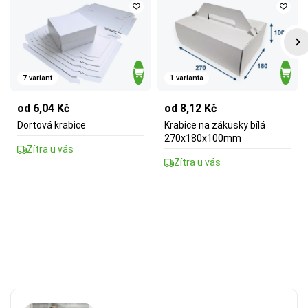
7 variant
1 varianta
od 6,04 Kč
od 8,12 Kč
Dortová krabice
Krabice na zákusky bílá
270x180x100mm
Zítra u vás
Zítra u vás