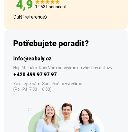
4,9
1 953 hodnocení
Další reference
Potřebujete poradit?
info@eobaly.cz
Napište nám. Rádi Vám odpovíme na všechny dotazy.
+420 499 97 97 97
Zavolejte nám. Společně to vyřešíme.
(Po–Pá: 7:00–16:00)