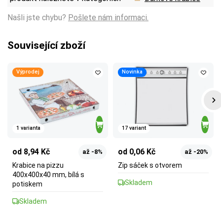
Našli jste chybu?
Pošlete nám informaci.
Související zboží
Výprodej
Novinka
1 varianta
17 variant
od 8,94 Kč
od 0,06 Kč
až -8%
až -20%
Krabice na pizzu
Zip sáček s otvorem
400x400x40 mm, bílá s
Skladem
potiskem
Skladem