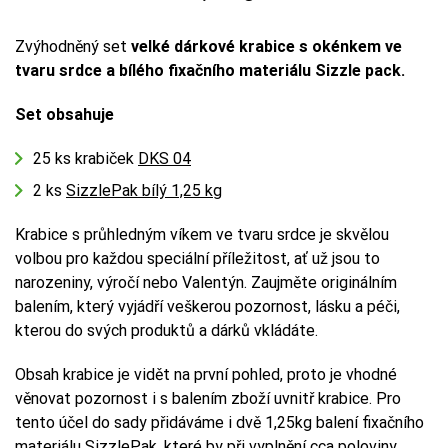
Zvýhodněný set
velké dárkové krabice s okénkem ve
tvaru srdce a bílého fixačního materiálu Sizzle pack.
Set obsahuje
25 ks krabiček
DKS 04
2 ks
SizzlePak bílý 1,25 kg
Krabice s průhledným víkem ve tvaru srdce je skvělou
volbou pro každou speciální příležitost, ať už jsou to
narozeniny, výročí nebo Valentýn. Zaujměte originálním
balením, který vyjádří veškerou pozornost, lásku a péči,
kterou do svých produktů a dárků vkládáte.
Obsah krabice je vidět na první pohled, proto je vhodné
věnovat pozornost i s balením zboží uvnitř krabice. Pro
tento účel do sady přidáváme i dvě 1,25kg balení fixačního
materiálu SizzlePak, které by při vyplnění cca poloviny