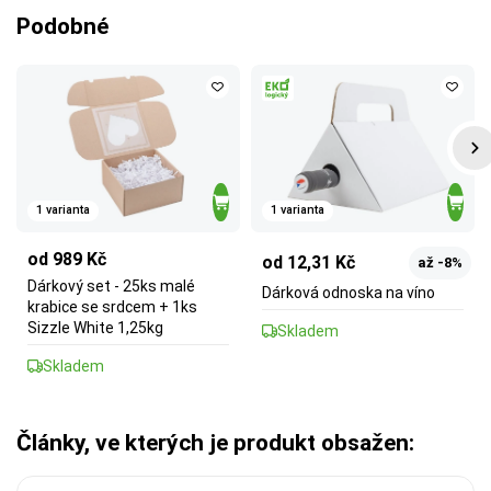
Podobné
1 varianta
1 varianta
od 989 Kč
od 12,31 Kč
až -8%
Dárkový set - 25ks malé
Dárková odnoska na víno
krabice se srdcem + 1ks
Sizzle White 1,25kg
Skladem
Skladem
Články, ve kterých je produkt obsažen: