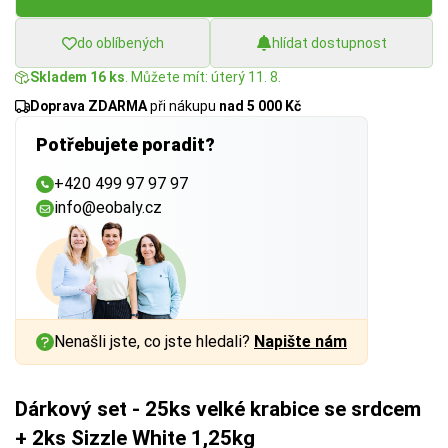
do oblíbených
hlídat dostupnost
Skladem 16 ks
. Můžete mít: úterý 11. 8.
Doprava ZDARMA
při nákupu
nad 5 000 Kč
Potřebujete poradit?
+420 499 97 97 97
info@eobaly.cz
Nenašli jste, co jste hledali?
Napište nám
Dárkový set - 25ks velké krabice se srdcem
+ 2ks Sizzle White 1,25kg