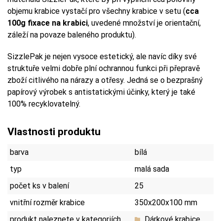
objemu krabice vystačí pro všechny krabice v setu (
cca
100g fixace na krabici
, uvedené množství je orientační,
záleží na povaze baleného produktu).
SizzlePak je nejen vysoce estetický, ale navíc díky své
struktuře velmi dobře plní ochrannou funkci při přepravě
zboží citlivého na nárazy a otřesy. Jedná se o bezprašný
papírový výrobek s antistatickými účinky, který je také
100% recyklovatelný.
Vlastnosti produktu
barva
bílá
typ
malá sada
počet ks v balení
25
vnitřní rozměr krabice
350x200x100 mm
produkt naleznete v kategoriích
Dárkové krabice