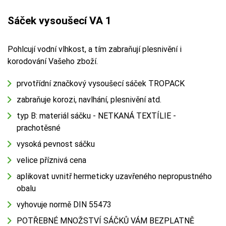
Sáček vysoušecí VA 1
Pohlcují vodní vlhkost, a tím zabraňují plesnivění i
korodování Vašeho zboží.
prvotřídní značkový vysoušecí sáček TROPACK
zabraňuje korozi, navlhání, plesnivění atd.
typ B: materiál sáčku - NETKANÁ TEXTÍLIE -
prachotěsné
vysoká pevnost sáčku
velice příznivá cena
aplikovat uvnitř hermeticky uzavřeného nepropustného
obalu
vyhovuje normě DIN 55473
POTŘEBNÉ MNOŽSTVÍ SÁČKŮ VÁM BEZPLATNĚ