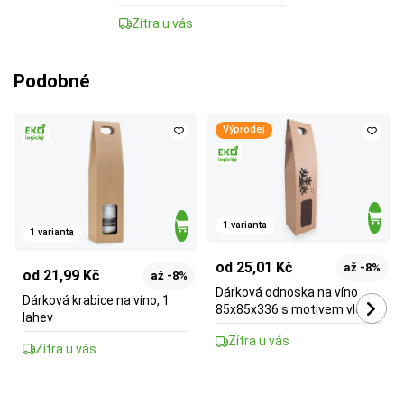
Zítra u vás
Podobné
Výprodej
1 varianta
1 varianta
od 25,01 Kč
až -8%
od 21,99 Kč
až -8%
Dárková odnoska na víno
Dárková krabice na víno, 1
85x85x336 s motivem vločky
lahev
Zítra u vás
Zítra u vás