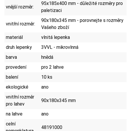
95x185x400 mm - důležité rozměry pro
vnější rozměr:
paletizaci
90x180x345 mm - porovnejte s rozměry
vnitřní rozměr:
Vašeho zboží
materiál
vlnitá lepenka
druh lepenky
3VVL - mikrovlnná
barva
hnědá
provedení
pro 2 lahve
balení
10 ks
ekologické
ano
vnitřní rozměr
90x180x345 mm
pro lahev
na lahve
ano
celní
48191000
nomenklatura