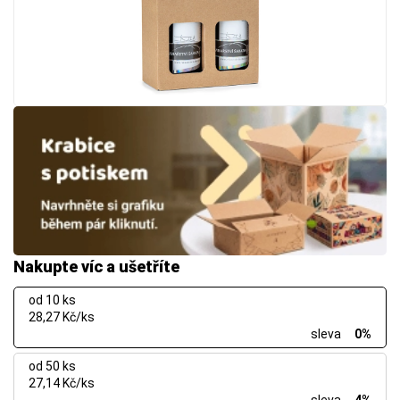
Nakupte víc a ušetříte
od 10 ks
28,27 Kč/ks
sleva
0%
od 50 ks
27,14 Kč/ks