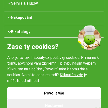
Servis a služby
Nakupování
E-katalogy
Zase ty cookies?
Ano, je to tak. I Eobaly.cz používají cookies. Primárně k
tomu, abychom vám zpříjemnili plavbu naším webem.
Kliknutím na tlačítko „Povolit“ nám k tomu dáte
souhlas. Nemáte cookies rádi?
Kliknutím zde
je
Naše pobočky:
můžete odmítnout.
Obchodní podmínky
Ochrana osobníchů údajů
Povolit vše
Nastavení