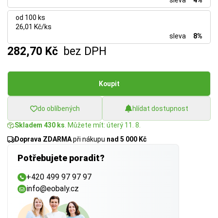
sleva
4%
od 100 ks
26,01 Kč/ks
sleva
8%
282,70 Kč
bez DPH
Koupit
do oblíbených
hlídat dostupnost
Skladem 430 ks
. Můžete mít: úterý 11. 8.
Doprava ZDARMA
při nákupu
nad 5 000 Kč
Potřebujete poradit?
+420 499 97 97 97
info@eobaly.cz