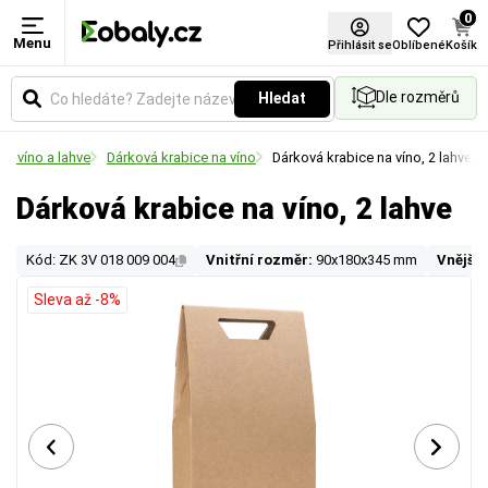
0
Menu
Přihlásit se
Oblíbené
Košík
Dle rozměrů
Hledat
na víno a lahve
Dárková krabice na víno
Dárková krabice na víno, 2 lahve
Dárková krabice na víno, 2 lahve
Kód: ZK 3V 018 009 004
Vnitřní rozměr:
90x180x345 mm
Vnější 
Sleva až -8%