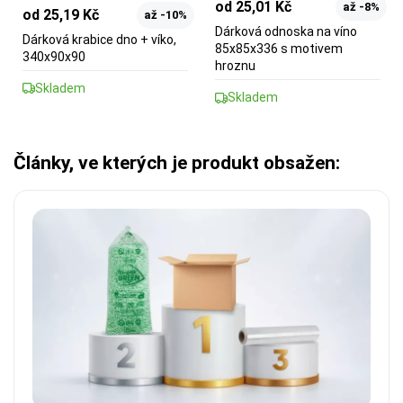
od 25,01 Kč
až -8%
od 25,19 Kč
až -10%
Dárková odnoska na víno
Dárková krabice dno + víko,
85x85x336 s motivem
340x90x90
hroznu
Skladem
Skladem
Články, ve kterých je produkt obsažen: