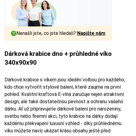
Nenašli jste, co jste hledali?
Napište nám
Dárková krabice dno + průhledné víko
340x90x90
Dárkové krabice s víkem jsou ideální volbou pro každého,
kdo chce vytvořit stylové balení, které zaujme na první
pohled. Kvalitní kraftová E-vlna zaručuje nejen atraktivní
design, ale také dostatečnou pevnost a ochranu vašeho
dárku. Ať už připravujete dárkové balení pro narozeniny,
svatbu nebo firemní akci, tyto krabice na dárky dodají
každému překvapení luxusní vzhled - díky průhlednému
víku můžete navíc ukázat krásu obsahu ještě před