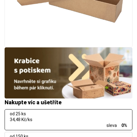
Nakupte víc a ušetříte
od 25 ks
34,48 Kč/ks
sleva
0%
od 150 ks