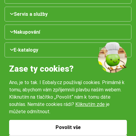
Servis a služby
Nakupování
E-katalogy
Zase ty cookies?
Ano, je to tak. I Eobaly.cz používají cookies. Primárně k
tomu, abychom vám zpříjemnili plavbu naším webem.
Kliknutím na tlačítko „Povolit“ nám k tomu dáte
souhlas. Nemáte cookies rádi?
Kliknutím zde
je
Naše pobočky:
můžete odmítnout.
Obchodní podmínky
Ochrana osobníchů údajů
Povolit vše