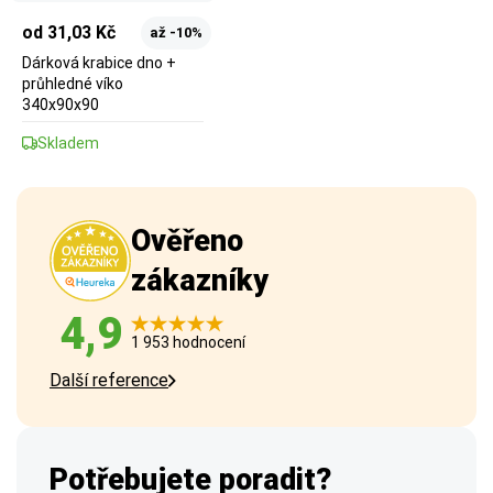
od 31,03 Kč
až -10%
Dárková krabice dno +
průhledné víko
340x90x90
Skladem
Ověřeno
zákazníky
4,9
1 953 hodnocení
Další reference
Potřebujete poradit?