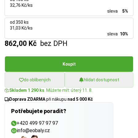
32,76 Kč/ks
sleva
5%
od 350 ks
31,03 Kč/ks
sleva
10%
862,00 Kč
bez DPH
Koupit
do oblíbených
hlídat dostupnost
Skladem 1 290 ks
. Můžete mít: úterý 11. 8.
Doprava ZDARMA
při nákupu
nad 5 000 Kč
Potřebujete poradit?
+420 499 97 97 97
info@eobaly.cz