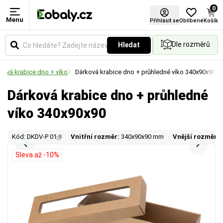
0
Menu
Přihlásit se
Oblíbené
Košík
Dle rozměrů
Hledat
ková krabice dno + víko
Dárková krabice dno + průhledné víko 340x90x90
Dárková krabice dno + průhledné
víko 340x90x90
Kód: DKDV-P 01
Vnitřní rozměr:
340x90x90 mm
Vnější rozměr:
Sleva až -10%