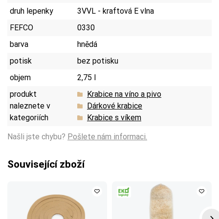
druh lepenky
3VVL - kraftová E vlna
FEFCO
0330
barva
hnědá
potisk
bez potisku
objem
2,75 l
produkt
Krabice na víno a pivo
naleznete v
Dárkové krabice
kategoriích
Krabice s víkem
Našli jste chybu?
Pošlete nám informaci.
Související zboží