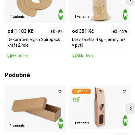
1 varianta
1 varianta
od 1 183 Kč
od 351 Kč
až -8%
až -15%
Dekorativní výplň Spiropack
Dřevitá vlna 4 kg - jemný řez
kraft 2 role
v pytli
Skladem
Skladem
Podobné
Výprodej
1 varianta
1 varianta