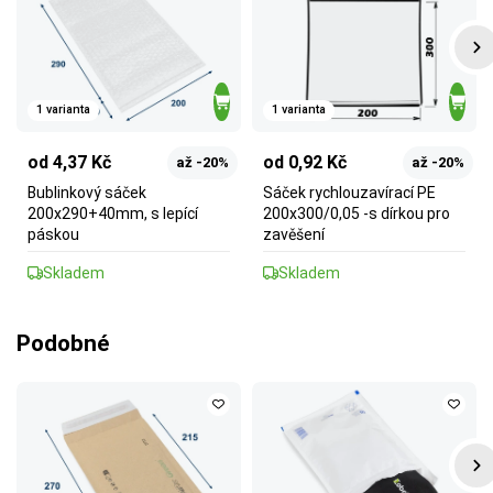
1 varianta
1 varianta
od 4,37 Kč
od 0,92 Kč
až -20%
až -20%
Bublinkový sáček
Sáček rychlouzavírací PE
200x290+40mm, s lepící
200x300/0,05 -s dírkou pro
páskou
zavěšení
Skladem
Skladem
Podobné