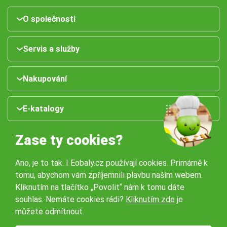
O společnosti
Servis a služby
Nakupování
E-katalogy
Zase ty cookies?
Ano, je to tak. I Eobaly.cz používají cookies. Primárně k
tomu, abychom vám zpříjemnili plavbu naším webem.
Kliknutím na tlačítko „Povolit“ nám k tomu dáte
souhlas. Nemáte cookies rádi?
Kliknutím zde
je
Naše pobočky:
můžete odmítnout.
Obchodní podmínky