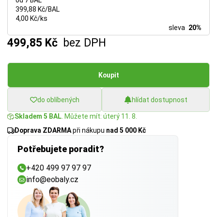
od 7 BAL
399,88 Kč/BAL
4,00 Kč/ks
sleva
20%
499,85 Kč
bez DPH
Koupit
do oblíbených
hlídat dostupnost
Skladem 5 BAL
. Můžete mít: úterý 11. 8.
Doprava ZDARMA
při nákupu
nad 5 000 Kč
Potřebujete poradit?
+420 499 97 97 97
info@eobaly.cz