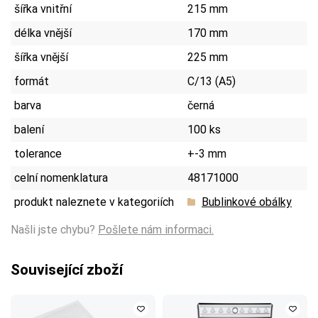
šířka vnitřní
215 mm
délka vnější
170 mm
šířka vnější
225 mm
formát
C/13 (A5)
barva
černá
balení
100 ks
tolerance
+-3 mm
celní nomenklatura
48171000
produkt naleznete v kategoriích
Bublinkové obálky
Našli jste chybu?
Pošlete nám informaci.
Související zboží