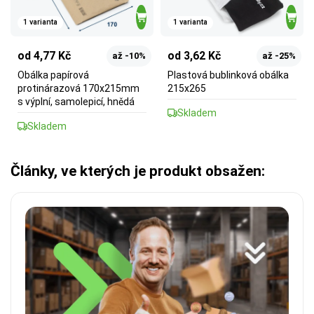
1 varianta
1 varianta
od 4,77 Kč
od 3,62 Kč
až -10%
až -25%
Obálka papírová
Plastová bublinková obálka
protinárazová 170x215mm
215x265
s výplní, samolepicí, hnědá
Skladem
Skladem
Články, ve kterých je produkt obsažen: