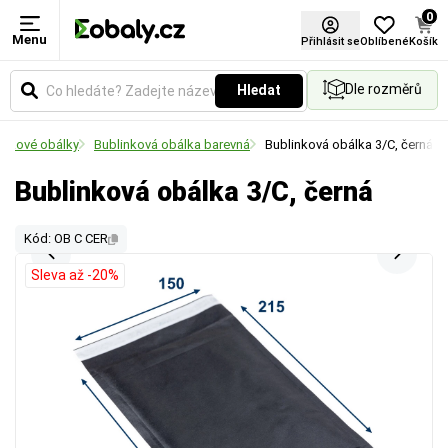
0
Menu
Přihlásit se
Oblíbené
Košík
Dle rozměrů
Hledat
inkové obálky
Bublinková obálka barevná
Bublinková obálka 3/C, černá
Bublinková obálka 3/C, černá
Kód: OB C CER
Sleva až -20%