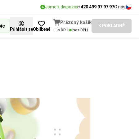
Jsme k dispozici
+420 499 97 97 97
O nás
Prázdný košík
bic
K POKLADNĚ
Přihlásit se
Oblíbené
s DPH
bez DPH