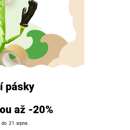
cí pásky
vou až -20%
. do 21. srpna.