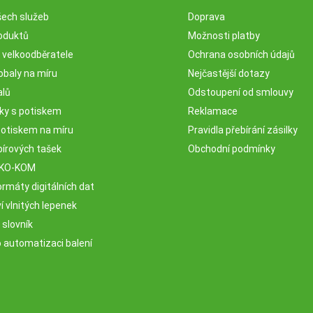
šech služeb
Doprava
oduktů
Možnosti platby
o velkoodběratele
Ochrana osobních údajů
obaly na míru
Nejčastější dotazy
alů
Odstoupení od smlouvy
sky s potiskem
Reklamace
potiskem na míru
Pravidla přebírání zásilky
pírových tašek
Obchodní podmínky
EKO-KOM
rmáty digitálních dat
 vlnitých lepenek
 slovník
o automatizaci balení