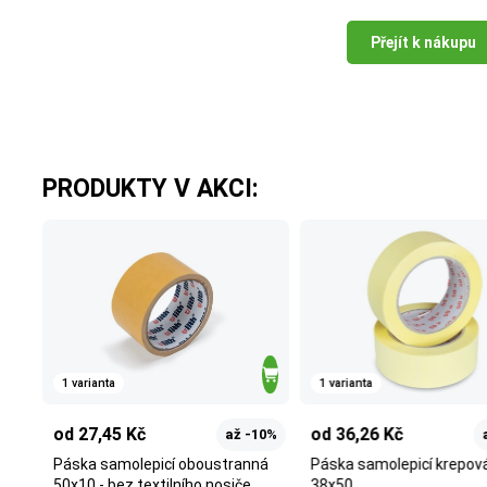
Přejít k nákupu
PRODUKTY V AKCI:
1 varianta
1 varianta
od 27,45 Kč
od 36,26 Kč
až -10%
Páska samolepicí oboustranná
Páska samolepicí krepov
50x10 - bez textilního nosiče
38x50