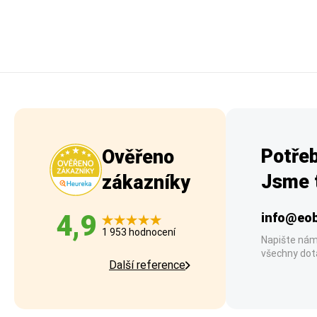
Potřeb
Ověřeno
Jsme t
zákazníky
4,9
info@eob
1 953 hodnocení
Napište nám
všechny dot
Další reference