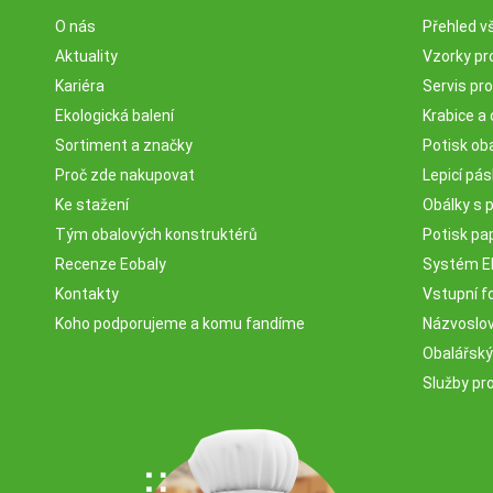
O nás
Přehled v
Aktuality
Vzorky pr
Kariéra
Servis pr
Ekologická balení
Krabice a 
Sortiment a značky
Potisk ob
Proč zde nakupovat
Lepicí pá
Ke stažení
Obálky s 
Tým obalových konstruktérů
Potisk pa
Recenze Eobaly
Systém 
Kontakty
Vstupní fo
Koho podporujeme a komu fandíme
Názvosloví
Obalářský
Služby pr