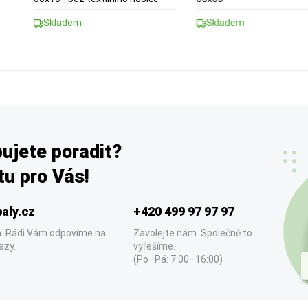
Skladem
Skladem
ujete poradit?
u pro Vás!
aly.cz
+420 499 97 97 97
. Rádi Vám odpovíme na
Zavolejte nám. Společně to
azy.
vyřešíme.
(Po–Pá: 7:00–16:00)