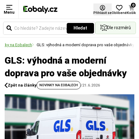
0
Menu
Přihlásit se
Oblíbené
Košík
Dle rozměrů
Hledat
vinky na Eobalech
GLS: výhodná a moderní doprava pro vaše objednávky
GLS: výhodná a moderní
doprava pro vaše objednávky
Zpět na články
/
21.6.2026
NOVINKY NA EOBALECH