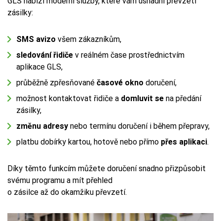
GLS nabízí moderní služby, které vám usnadní převzetí
zásilky:
SMS avizo
všem zákazníkům,
sledování řidiče
v reálném čase prostřednictvím
aplikace GLS,
průběžně zpřesňované
časové okno
doručení,
možnost kontaktovat řidiče a
domluvit se
na předání
zásilky,
změnu adresy
nebo termínu doručení i během přepravy,
platbu dobírky kartou, hotově nebo přímo
přes aplikaci
.
Díky těmto funkcím můžete doručení snadno přizpůsobit
svému programu a mít přehled
o zásilce až do okamžiku převzetí.