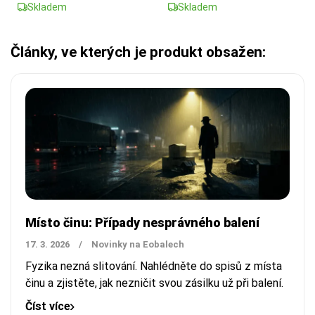
Skladem
Skladem
Články, ve kterých je produkt obsažen:
Místo činu: Případy nesprávného balení
17. 3. 2026
/
Novinky na Eobalech
Fyzika nezná slitování. Nahlédněte do spisů z místa
činu a zjistěte, jak nezničit svou zásilku už při balení.
Číst více