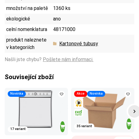
množství na paletě
1360 ks
ekologické
ano
celní nomenklatura
48171000
produkt naleznete
Kartonové tubusy
v kategoriích
Našli jste chybu?
Pošlete nám informaci.
Související zboží
Novinka
Akce
Novinka
35 variant
17 variant