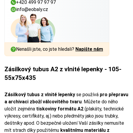
+420 499 97 97 97
info@eobaly.cz
Nenašli jste, co jste hledali?
Napište nám
Zásilkový tubus A2 z vlnité lepenky - 105-
55x75x435
Zásilkový tubus z vlnité lepenky
se používá
pro přepravu
a archivaci zboží válcovitého tvaru
. Můžete do něho
uložit zejména
tiskoviny formátu A2
(plakáty, technické
výkresy, certifikáty, aj.) nebo předměty jako jsou trubky,
deštníky apod. O bezpečné uložení Vaší zásilky nemusíte
mít strach díky použitému
kvalitnímu materiálu z