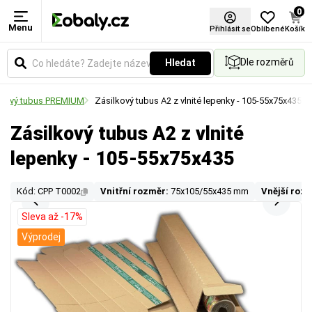
0
Menu
Přihlásit se
Oblíbené
Košík
Dle rozměrů
Hledat
onový tubus PREMIUM
Zásilkový tubus A2 z vlnité lepenky - 105-55x75x435
Zásilkový tubus A2 z vlnité
lepenky - 105-55x75x435
Kód: CPP T0002
Vnitřní rozměr:
75x105/55x435 mm
Vnější roz
Sleva až -17%
Výprodej