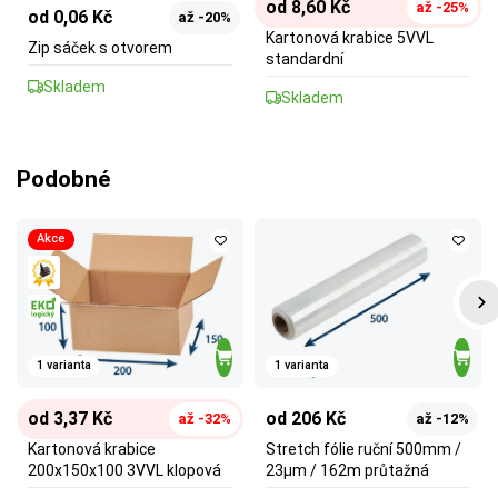
od 8,60 Kč
až -25%
od 0,06 Kč
až -20%
Kartonová krabice 5VVL
Zip sáček s otvorem
standardní
Skladem
Skladem
Podobné
Akce
1 varianta
1 varianta
od 3,37 Kč
od 206 Kč
až -32%
až -12%
Kartonová krabice
Stretch fólie ruční 500mm /
200x150x100 3VVL klopová
23µm / 162m průtažná