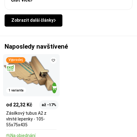
Zobrazit další články
Naposledy navštívené
Výprodej
1 varianta
od 22,32 Kč
až -17%
Zásilkový tubus A2 z
vlnité lepenky - 105-
55x75x435
Na objednání