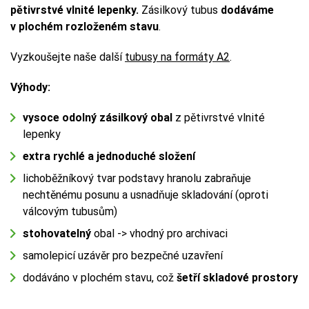
pětivrstvé vlnité lepenky.
Zásilkový tubus
dodáváme
v plochém rozloženém stavu
.
Vyzkoušejte naše další
tubusy na formáty A2
.
Výhody:
vysoce odolný zásilkový obal
z pětivrstvé vlnité
lepenky
extra rychlé a jednoduché složení
lichoběžníkový tvar podstavy hranolu zabraňuje
nechtěnému posunu a usnadňuje skladování (oproti
válcovým tubusům)
stohovatelný
obal -> vhodný pro archivaci
samolepicí uzávěr pro bezpečné uzavření
dodáváno v plochém stavu, což
šetří skladové prostory