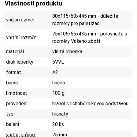
Vlastnosti produktu
80x115/60x445 mm - důležité
vnější rozměr:
rozměry pro paletizaci
75x105/55x435 mm - porovnejte s
vnitřní rozměr:
rozměry Vašeho zboží
materiál
vlnitá lepenka
druh lepenky
5VVL
formát
A2
barva
hnědá
hmotnost
180 g
provedení
hranol s lichoběžníkovou podstavou
typ
hranatý
balení
20 ks
vnitřní průměr
75 mm