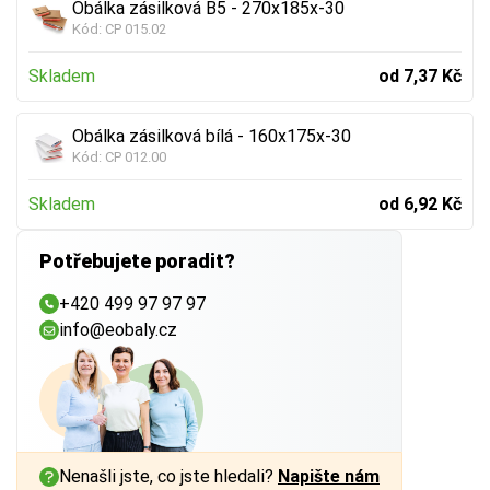
Obálka zásilková B5 - 270x185x-30
Kód:
CP 015.02
Skladem
od 7,37 Kč
Obálka zásilková bílá - 160x175x-30
Kód:
CP 012.00
Skladem
od 6,92 Kč
Potřebujete poradit?
+420 499 97 97 97
info@eobaly.cz
Nenašli jste, co jste hledali?
Napište nám