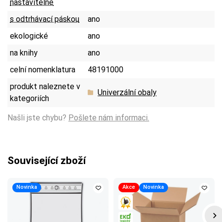
nastavitelné
s odtrhávací páskou
ano
ekologické
ano
na knihy
ano
celní nomenklatura
48191000
produkt naleznete v
Univerzální obaly
kategoriích
Našli jste chybu?
Pošlete nám informaci.
Související zboží
Novinka
Akce
Novinka