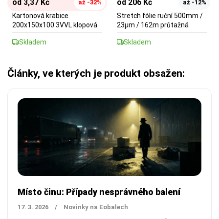
od 3,37 Kč
od 206 Kč
až -32%
až -12%
Kartonová krabice
Stretch fólie ruční 500mm /
200x150x100 3VVL klopová
23µm / 162m průtažná
Skladem
Skladem
Články, ve kterých je produkt obsažen:
Místo činu: Případy nesprávného balení
17. 3. 2026
/
Novinky na Eobalech