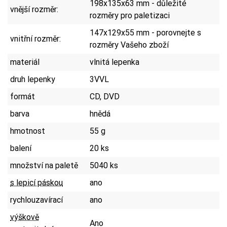
198x135x63 mm - důležité
vnější rozměr:
rozměry pro paletizaci
147x129x55 mm - porovnejte s
vnitřní rozměr:
rozměry Vašeho zboží
materiál
vlnitá lepenka
druh lepenky
3VVL
formát
CD, DVD
barva
hnědá
hmotnost
55 g
balení
20 ks
množství na paletě
5040 ks
s lepicí páskou
ano
rychlouzavírací
ano
výškově
Ano