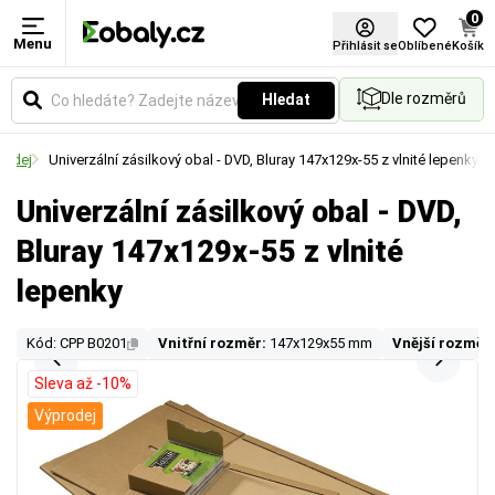
0
Menu
Přihlásit se
Oblíbené
Košík
Dle rozměrů
Hledat
rodej
Univerzální zásilkový obal - DVD, Bluray 147x129x-55 z vlnité lepenky
Univerzální zásilkový obal - DVD,
Bluray 147x129x-55 z vlnité
lepenky
Kód: CPP B0201
Vnitřní rozměr:
147x129x55 mm
Vnější rozměr:
Sleva až -10%
Výprodej