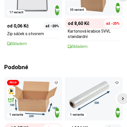
35 variant
17 variant
od 8,60 Kč
až -25%
od 0,06 Kč
až -20%
Kartonová krabice 5VVL
Zip sáček s otvorem
standardní
Skladem
Skladem
Podobné
Akce
1 varianta
1 varianta