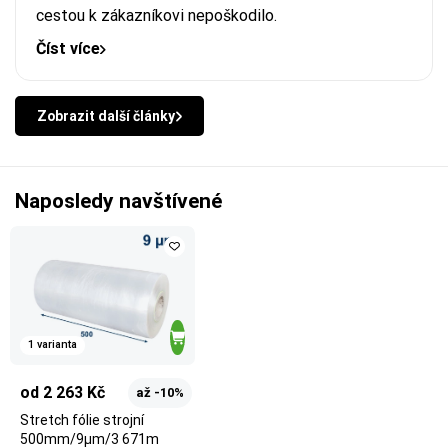
cestou k zákazníkovi nepoškodilo.
Číst více
Zobrazit další články
Naposledy navštívené
1 varianta
od 2 263 Kč
až -10%
Stretch fólie strojní
500mm/9µm/3 671m