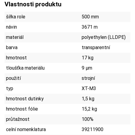
Vlastnosti produktu
šířka role
500 mm
návin
3671 m
materiál
polyethylen (LLDPE)
barva
transparentní
hmotnost
17 kg
tloušťka materiálu
9 µm
použití
strojní
typ
XT-M3
hmotnost dutinky
1,5 kg
hmotnost fólie
15,2 kg
průtažnost
100%
celní nomenklatura
39211900