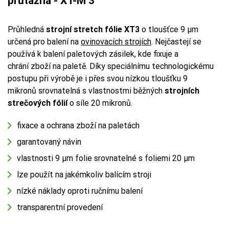
průtažná - XT-M 3
Průhledná
strojní stretch fólie
XT3
o tloušťce 9 µm
určená pro balení na
ovinovacích strojích
. Nejčastejí se
používá k balení paletových zásilek, kde fixuje a
chrání zboží na paletě. Díky speciálnímu technologickému
postupu při výrobě je i přes svou nízkou tloušťku 9
mikronů srovnatelná s vlastnostmi běžných
strojních
strečových fólií
o síle 20 mikronů.
fixace a ochrana zboží na paletách
garantovaný návin
vlastnosti 9 µm folie srovnatelné s foliemi 20 µm
lze použít na jakémkoliv balícím stroji
nízké náklady oproti ručnímu balení
transparentní provedení