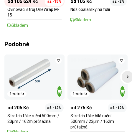
od 106 624 Kč
od 105 Kč
až -15%
až -2%
Ovinovací stroj OneWrap M-
Nůž obalářský na folii
15
Skladem
Skladem
Podobné
1 varianta
1 varianta
od 206 Kč
od 276 Kč
až -12%
až -12%
Stretch fólie ruční 500mm /
Stretch fólie bílá ruční
23µm / 162m průtažná
500mm / 23µm / 162m
průtažná
Skladem