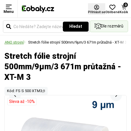
0
Menu
Přihlásit se
Oblíbené
Košík
Dle rozměrů
Hledat
ie NANO strojní
Stretch fólie strojní 500mm/9µm/3 671m průtažná - XT-M 3
Stretch fólie strojní
500mm/9µm/3 671m průtažná -
XT-M 3
Kód: FS S 500 XTM3
Sleva až -10%