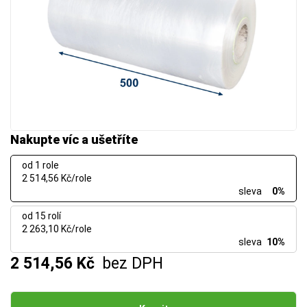
Nakupte víc a ušetříte
od 1 role
2 514,56 Kč/role
sleva
0%
od 15 rolí
2 263,10 Kč/role
sleva
10%
2 514,56 Kč
bez DPH