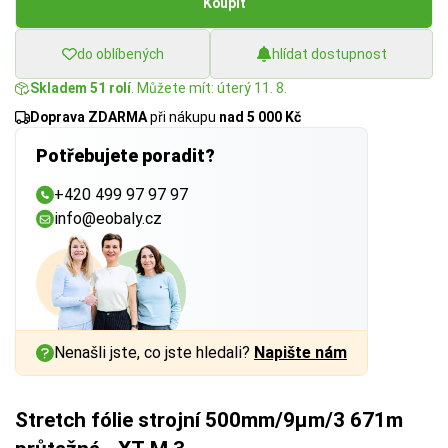
Koupit
do oblíbených
hlídat dostupnost
Skladem 51 rolí
. Můžete mít: úterý 11. 8.
Doprava ZDARMA
při nákupu
nad 5 000 Kč
Potřebujete poradit?
+420 499 97 97 97
info@eobaly.cz
Nenašli jste, co jste hledali?
Napište nám
Stretch fólie strojní 500mm/9µm/3 671m