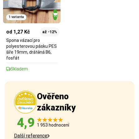
1 varianta
od 1,27 Kč
až -12%
Spona vázací pro
polyesterovou pásku PES
šíře 19mm, drátěná B6,
fosfát
Skladem
Ověřeno
zákazníky
4,9
1 953 hodnocení
Další reference