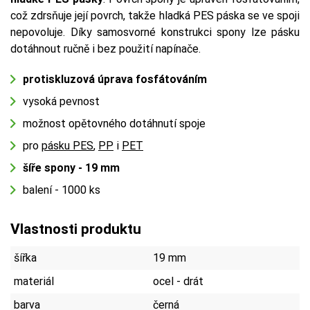
což zdrsňuje její povrch, takže hladká PES páska se ve spoji
nepovoluje. Díky samosvorné konstrukci spony lze pásku
dotáhnout ručně i bez použití napínače.
protiskluzová úprava fosfátováním
vysoká pevnost
možnost opětovného dotáhnutí spoje
pro
pásku PES
,
PP
i
PET
šíře spony - 19 mm
balení - 1000 ks
Vlastnosti produktu
šířka
19 mm
materiál
ocel - drát
barva
černá