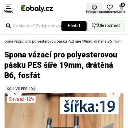
0
Menu
Přihlásit se
Oblíbené
Košík
Dle rozměrů
Hledat
Spona vázací pro polyesterovou pásku PES šíře 19mm, drátěná B6, fosfát
Spona vázací pro polyesterovou
pásku PES šíře 19mm, drátěná
B6, fosfát
Kód: VS PES 19
Sleva až -12%