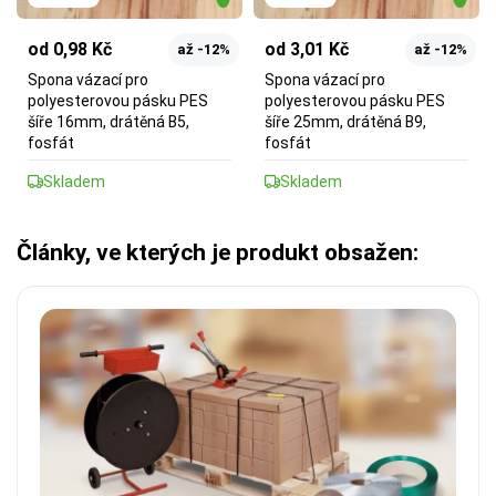
od 0,98 Kč
od 3,01 Kč
až -12%
až -12%
Spona vázací pro
Spona vázací pro
polyesterovou pásku PES
polyesterovou pásku PES
šíře 16mm, drátěná B5,
šíře 25mm, drátěná B9,
fosfát
fosfát
Skladem
Skladem
Články, ve kterých je produkt obsažen: