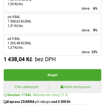
1,35 Kč/ks
sleva
6%
od 4 BAL
1 308,62 Kč/BAL
1,31 Kč/ks
sleva
9%
od 5 BAL
1 265,48 Kč/BAL
1,27 Kč/ks
sleva
12%
1 438,04 Kč
bez DPH
Koupit
do oblíbených
hlídat dostupnost
Skladem 17 BAL
. Můžete mít: úterý 11. 8.
Doprava ZDARMA
při nákupu
nad 5 000 Kč