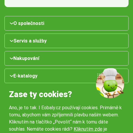
O společnosti
Servis a služby
Nakupování
E-katalogy
Zase ty cookies?
Ano, je to tak. I Eobaly.cz používají cookies. Primárně k
tomu, abychom vám zpříjemnili plavbu naším webem.
Kliknutím na tlačítko „Povolit“ nám k tomu dáte
souhlas. Nemáte cookies rádi?
Kliknutím zde
je
Naše pobočky: