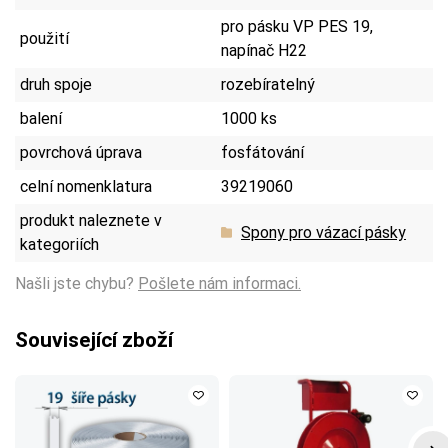
pro pásku VP PES 19,
použití
napínač H22
druh spoje
rozebíratelný
balení
1000 ks
povrchová úprava
fosfátování
celní nomenklatura
39219060
produkt naleznete v
Spony pro vázací pásky
kategoriích
Našli jste chybu?
Pošlete nám informaci.
Související zboží