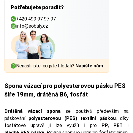
Potřebujete poradit?
+420 499 97 97 97
info@eobaly.cz
Nenašli jste, co jste hledali?
Napište nám
Spona vázací pro polyesterovou pásku PES
šíře 19mm, drátěná B6, fosfát
Drátěná vázací spona
se používá především na
páskování
polyesterovou (PES) textilní páskou
, díky
fosfátové úpravě ji lze využít i pro
PP
,
PET
i
hladké PES pásky
. Povrch spony je upraven fosfátováním,