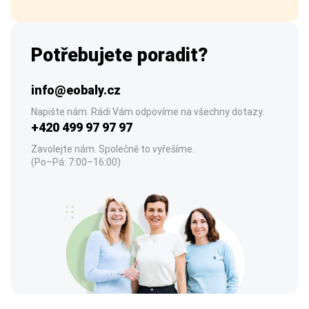
Potřebujete poradit?
info@eobaly.cz
Napište nám. Rádi Vám odpovíme na všechny dotazy.
+420 499 97 97 97
Zavolejte nám. Společně to vyřešíme.
(Po–Pá: 7:00–16:00)