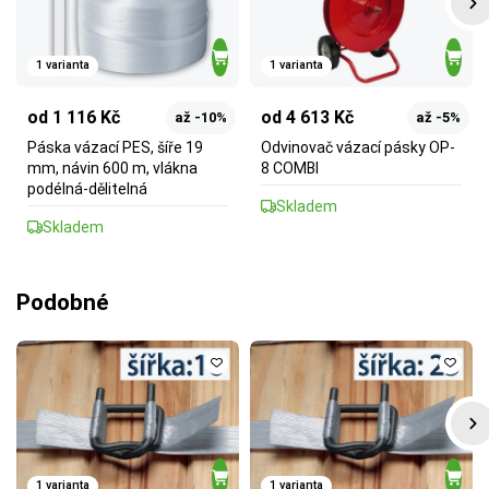
1 varianta
1 varianta
od 1 116 Kč
od 4 613 Kč
až -10%
až -5%
Páska vázací PES, šíře 19
Odvinovač vázací pásky OP-
mm, návin 600 m, vlákna
8 COMBI
podélná-dělitelná
Skladem
Skladem
Podobné
1 varianta
1 varianta