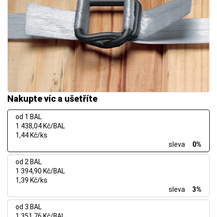
Nakupte víc a ušetříte
od 1 BAL
1 438,04 Kč/BAL
1,44 Kč/ks
sleva
0%
od 2 BAL
1 394,90 Kč/BAL
1,39 Kč/ks
sleva
3%
od 3 BAL
1 351,76 Kč/BAL