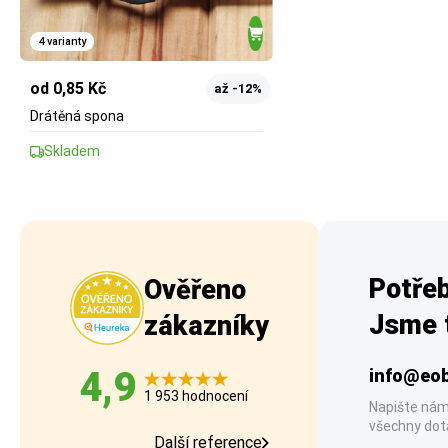
4 varianty
od 0,85 Kč
až -12%
Drátěná spona
Skladem
Potřeb
Ověřeno
Jsme t
zákazníky
4,9
info@eob
1 953 hodnocení
Napište nám
všechny dot
Další reference