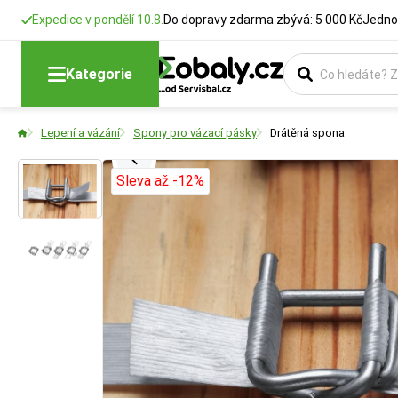
Expedice v pondělí 10.8.
Do dopravy zdarma zbývá: 5 000 Kč
Jedno
Šířka
Použití
Kategorie
Udává šířku pásky
Určuje způsob apli
Lepení a vázání
Spony pro vázací pásky
Drátěná spona
spoje a velikosti
Sleva až -12%