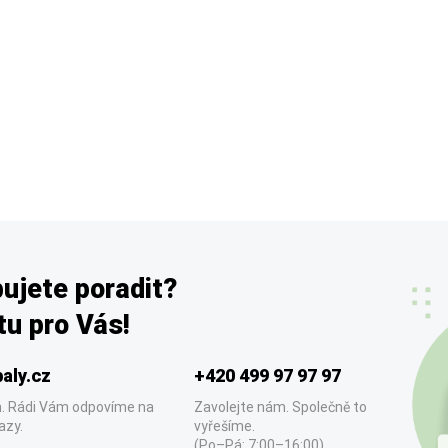
ujete poradit?
u pro Vás!
aly.cz
+420 499 97 97 97
. Rádi Vám odpovíme na
Zavolejte nám. Společně to
azy.
vyřešíme.
(Po–Pá: 7:00–16:00)