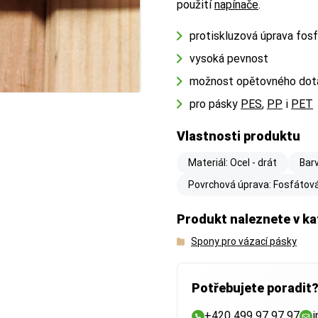
použití
napínače
.
protiskluzová úprava fos
vysoká pevnost
možnost opětovného dotá
pro pásky
PES
,
PP
i
PET
Vlastnosti produktu
Materiál: Ocel - drát
Barv
Povrchová úprava: Fosfátov
Produkt naleznete v ka
Spony pro vázací pásky
Potřebujete poradit
+420 499 97 97 97
i