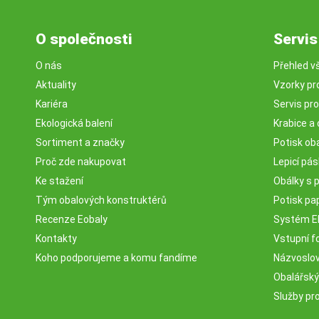
O společnosti
Servis
O nás
Přehled v
Aktuality
Vzorky pr
Kariéra
Servis pr
Ekologická balení
Krabice a 
Sortiment a značky
Potisk ob
Proč zde nakupovat
Lepicí pá
Ke stažení
Obálky s 
Tým obalových konstruktérů
Potisk pa
Recenze Eobaly
Systém 
Kontakty
Vstupní fo
Koho podporujeme a komu fandíme
Názvosloví
Obalářský
Služby pr