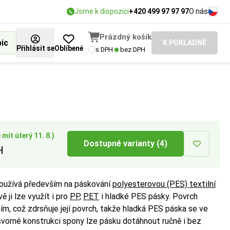
Jsme k dispozici
+420 499 97 97 97
O nás
Prázdný košík
bic
K POKLADNĚ
Přihlásit se
Oblíbené
s DPH
bez DPH
vané pevnosti
 balicích strojích.
mít úterý 11. 8.)
Dostupné varianty (4)
H
oužívá především na páskování
polyesterovou (PES) textilní
ě ji lze využít i pro
PP
,
PET
i hladké PES pásky. Povrch
m, což zdrsňuje její povrch, takže hladká PES páska se ve
svorné konstrukci spony lze pásku dotáhnout ručně i bez