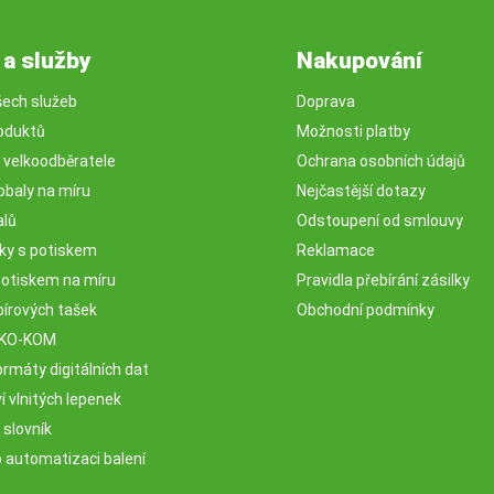
 a služby
Nakupování
šech služeb
Doprava
oduktů
Možnosti platby
o velkoodběratele
Ochrana osobních údajů
obaly na míru
Nejčastější dotazy
alů
Odstoupení od smlouvy
sky s potiskem
Reklamace
potiskem na míru
Pravidla přebírání zásilky
pírových tašek
Obchodní podmínky
EKO-KOM
rmáty digitálních dat
 vlnitých lepenek
 slovník
o automatizaci balení