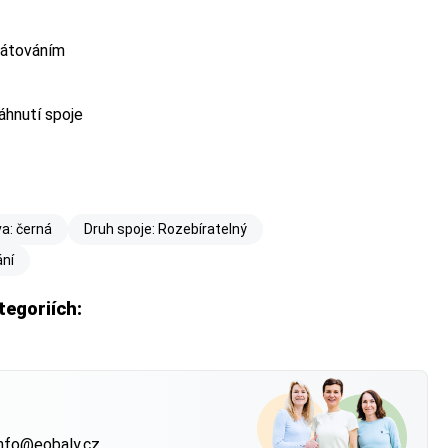
fátováním
hnutí spoje
a: černá
Druh spoje: Rozebíratelný
ání
tegoriích:
?
nfo@eobaly.cz