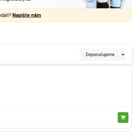
edali?
Napište nám