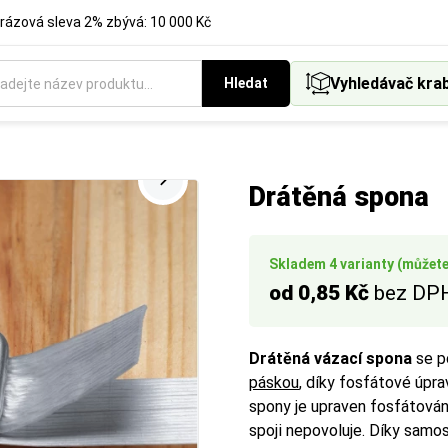
rázová sleva 2% zbývá: 10 000 Kč
Vyhledávač kra
Hledat
 nebo materiálu v milimetrech. Vyberte si rozměr podle požado
kace fólie. Vyberte si variantu pro ruční balení, nebo pro použití v
 balených předmětů.
Drátěná spona
Skladem 4 varianty (můžete 
od 0,85 Kč
bez DP
Drátěná vázací spona
se p
páskou
, díky fosfátové úprav
spony je upraven fosfátování
spoji nepovoluje. Díky samo