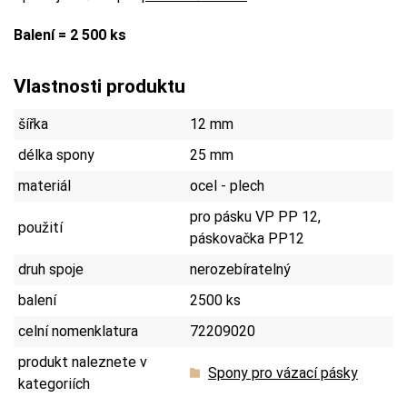
Balení = 2 500 ks
Vlastnosti produktu
šířka
12 mm
délka spony
25 mm
materiál
ocel - plech
pro pásku VP PP 12,
použití
páskovačka PP12
druh spoje
nerozebíratelný
balení
2500 ks
celní nomenklatura
72209020
produkt naleznete v
Spony pro vázací pásky
kategoriích