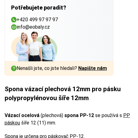
Potřebujete poradit?
+420 499 97 97 97
info@eobaly.cz
Nenašli jste, co jste hledali?
Napište nám
Spona vázací plechová 12mm pro pásku
polypropylénovou šíře 12mm
Vázací ocelová
(plechová)
spona PP-12
se používá s
PP
páskou
šíře 12 (11) mm.
Spona je určena pro
páskovač PP-12
.