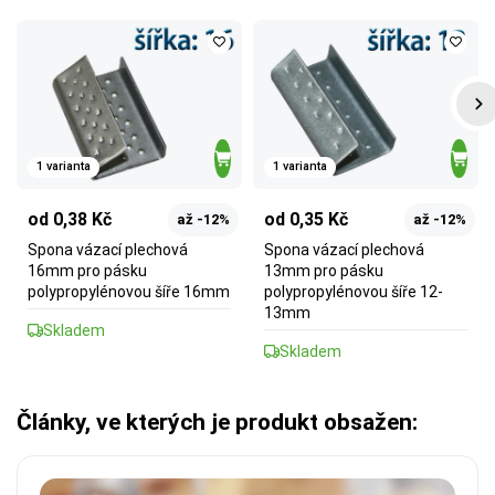
1 varianta
1 varianta
od 0,38 Kč
od 0,35 Kč
až -12%
až -12%
Spona vázací plechová
Spona vázací plechová
16mm pro pásku
13mm pro pásku
polypropylénovou šíře 16mm
polypropylénovou šíře 12-
13mm
Skladem
Skladem
Články, ve kterých je produkt obsažen: