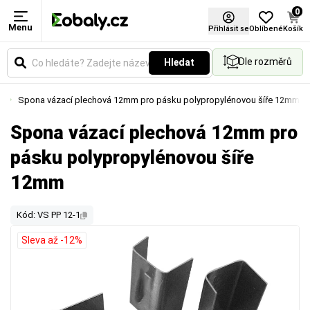
0
Menu
Přihlásit se
Oblíbené
Košík
Dle rozměrů
Hledat
na
Spona vázací plechová 12mm pro pásku polypropylénovou šíře 12mm
Spona vázací plechová 12mm pro
pásku polypropylénovou šíře
12mm
Kód: VS PP 12-1
Sleva až -12%