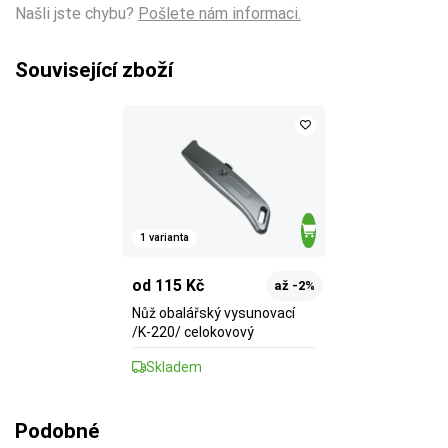
Našli jste chybu?
Pošlete nám informaci.
Související zboží
1 varianta
od 115 Kč
až -2%
Nůž obalářský vysunovací
/K-220/ celokovový
Skladem
Podobné