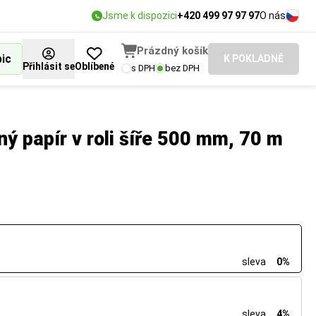
Jsme k dispozici
+420 499 97 97 97
O nás
Prázdný košík
bic
K POKLADNĚ
Přihlásit se
Oblíbené
s DPH
bez DPH
ný papír v roli šíře 500 mm, 70 m
sleva
0%
sleva
4%