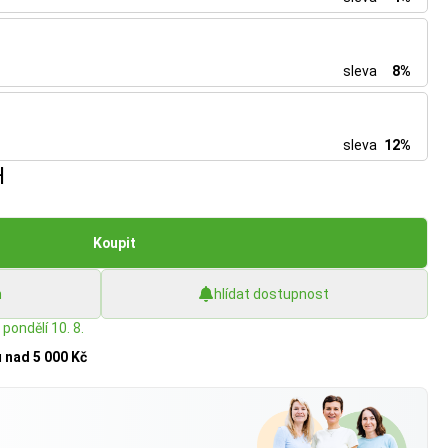
sleva
8%
sleva
12%
H
Koupit
h
hlídat dostupnost
 pondělí 10. 8.
u
nad 5 000 Kč
?