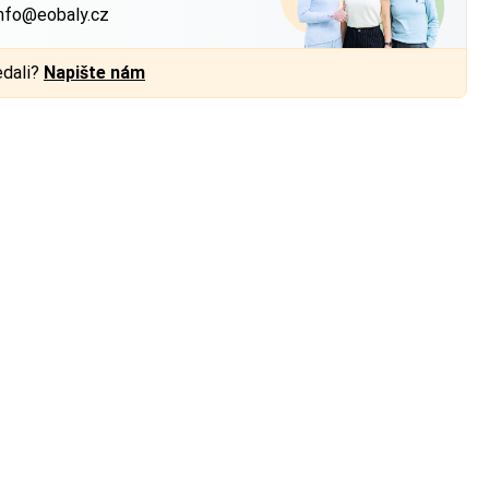
nfo@eobaly.cz
edali?
Napište nám