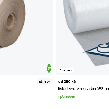
1 varianta
od 250 Kč
až -12%
Bublinková fólie v roli šíře 500 m
Skladem