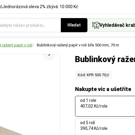
Kč
Jednorázová sleva 2% zbývá: 10 000 Kč
Vyhledávač kra
Hledat
 ražený papír v roli
Bublinkový ražený papír v roli šíře 500 mm, 70 m
Bublinkový raže
Kód: KPR 500 70
Nakupte víc a ušetříte
od 1 role
407,02 Kč/role
od 5 rolí
390,74 Kč/role