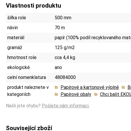
Vlastnosti produktu
šířka role
500 mm
návin
70 m
materiál
papír (100% podíl recyklovaného mate
gramáž
125 g/m2
hmotnost role
cca 4,4 kg
ekologické
ano
celní nomenklatura
48084000
produkt naleznete v
Papírové a kartonové výplně
B
kategoriích
Papírové obaly
Chci balit EK
Našli jste chybu?
Pošlete nám informaci.
Související zboží