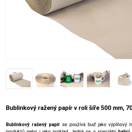
Bublinkový ražený papír v roli šíře 500 mm, 7
Bublinkový ražený papír
se používá buď jako výplňový ma
produktů nebo i jako proklad. Jedná se o speciální
balicí