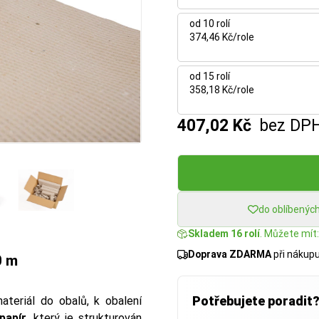
od 10 rolí
374,46 Kč/role
od 15 rolí
358,18 Kč/role
407,02 Kč
bez DP
do oblíbenýc
Skladem 16 rolí
. Můžete mít:
Doprava ZDARMA
při nákup
0 m
Potřebujete poradit
teriál do obalů, k obalení
 papír
, který je strukturován