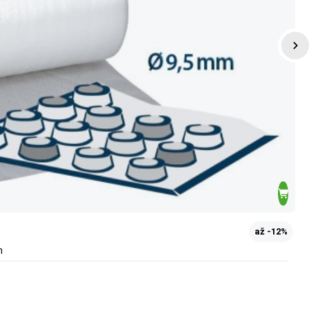
až -12%
m