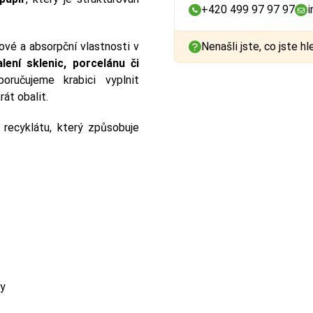
+420 499 97 97 97
i
Nenašli jste, co jste hl
zové a absorpční vlastnosti v
alení sklenic, porcelánu či
oručujeme krabici vyplnit
át obalit.
recyklátu, který způsobuje
ky