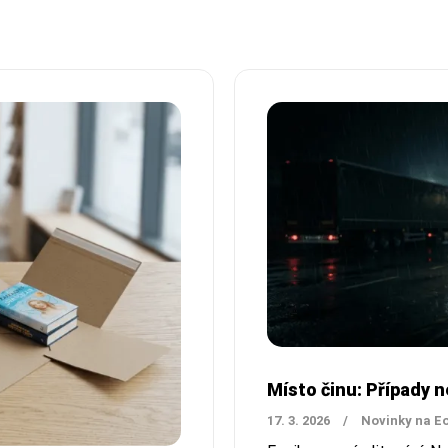
Místo činu: Případy 
17. 3. 2026
/
Novinky na E