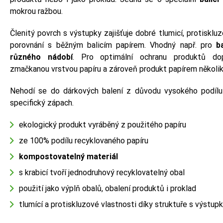
mokrou ražbou.
Členitý povrch s výstupky zajišťuje dobré tlumicí, protisklu
porovnání s běžným balicím papírem. Vhodný např. pro
b
různého nádobí
. Pro optimální ochranu produktů dop
zmačkanou vrstvou papíru a zároveň produkt papírem několikr
Nehodí se do dárkových balení z důvodu vysokého podílu 
specifický zápach.
ekologický produkt vyráběný z použitého papíru
ze 100% podílu recyklovaného papíru
kompostovatelný materiál
s krabicí tvoří jednodruhový recyklovatelný obal
použití jako výplň obalů, obalení produktů i proklad
tlumící a protiskluzové vlastnosti díky struktuře s výstup