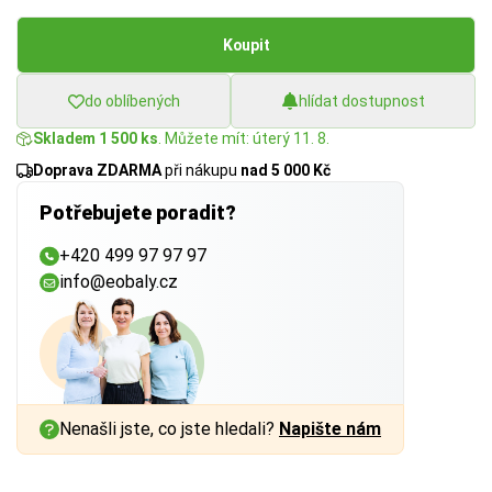
Koupit
do oblíbených
hlídat dostupnost
Skladem 1 500 ks
. Můžete mít: úterý 11. 8.
Doprava ZDARMA
při nákupu
nad 5 000 Kč
Potřebujete poradit?
+420 499 97 97 97
info@eobaly.cz
Nenašli jste, co jste hledali?
Napište nám