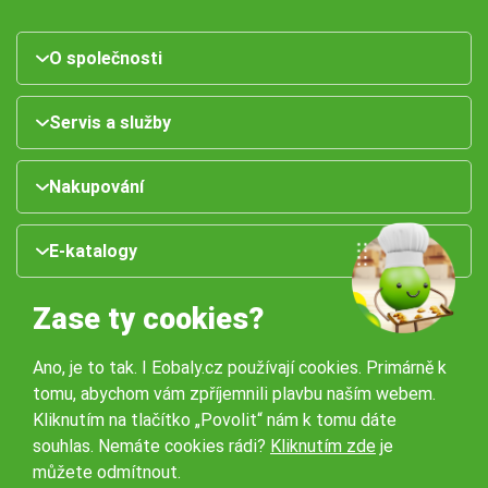
O společnosti
Servis a služby
Nakupování
E-katalogy
Zase ty cookies?
Ano, je to tak. I Eobaly.cz používají cookies. Primárně k
tomu, abychom vám zpříjemnili plavbu naším webem.
Kliknutím na tlačítko „Povolit“ nám k tomu dáte
souhlas. Nemáte cookies rádi?
Kliknutím zde
je
Naše pobočky:
můžete odmítnout.