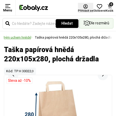
0
Menu
Přihlásit se
Oblíbené
Košík
Dle rozměrů
Hledat
plochým uchem hnědé
Taška papírová hnědá 220x105x280, plochá držadla
Taška papírová hnědá
220x105x280, plochá držadla
Kód: TP H 30022
Sleva až -10%