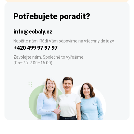
Potřebujete poradit?
info@eobaly.cz
Napište nám. Rádi Vám odpovíme na všechny dotazy.
+420 499 97 97 97
Zavolejte nám. Společně to vyřešíme.
(Po–Pá: 7:00–16:00)