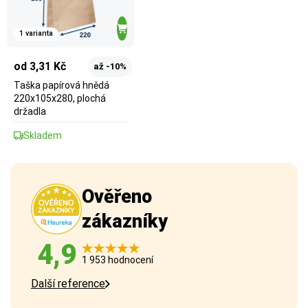
1 varianta
od 3,31 Kč
až -10%
Taška papírová hnědá
220x105x280, plochá
držadla
Skladem
Ověřeno
zákazníky
4,9
1 953 hodnocení
Další reference