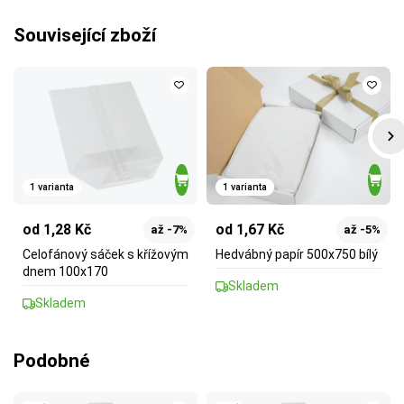
Související zboží
1 varianta
1 varianta
od 1,28 Kč
od 1,67 Kč
až -7%
až -5%
Celofánový sáček s křížovým
Hedvábný papír 500x750 bílý
dnem 100x170
Skladem
Skladem
Podobné