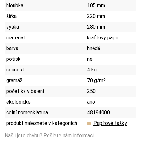
hloubka
105 mm
šířka
220 mm
výška
280 mm
materiál
kraftový papír
barva
hnědá
potisk
ne
nosnost
4 kg
gramáž
70 g/m2
počet ks v balení
250
ekologické
ano
celní nomenklatura
48194000
produkt naleznete v kategoriích
Papírové tašky
Našli jste chybu?
Pošlete nám informaci.