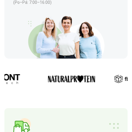
(Po–Pá: 7:00–16:00)