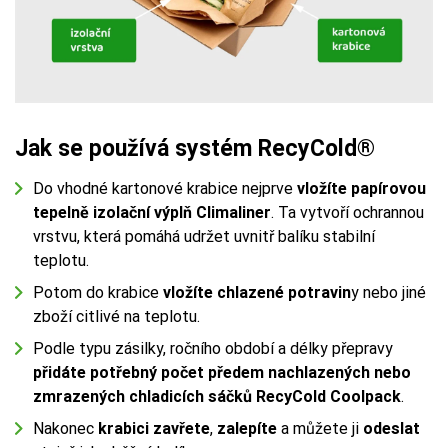
Jak se používá systém RecyCold®
Do vhodné kartonové krabice nejprve
vložíte
papírovou
tepelně izolační výplň Climaliner
. Ta vytvoří ochrannou
vrstvu, která pomáhá udržet uvnitř balíku stabilní
teplotu.
Potom do krabice
vložíte chlazené potravin
y nebo jiné
zboží citlivé na teplotu.
Podle typu zásilky, ročního období a délky přepravy
přidáte potřebný počet předem nachlazených nebo
zmrazených chladicích sáčků RecyCold Coolpack
.
Nakonec
krabici zavřete
,
zalepíte
a můžete ji
odeslat