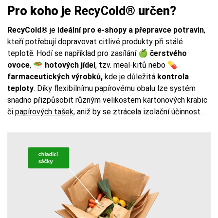
Pro koho je
RecyCold®
určen?
RecyCold®
je
ideální pro e-shopy a přepravce potravin
,
kteří potřebují dopravovat citlivé produkty při stálé
teplotě. Hodí se například pro zasílání 🍏
čerstvého
ovoce
, 🥗
hotových jídel
, tzv. meal-kitů nebo 💊
farmaceutických výrobků,
kde je důležitá
kontrola
teploty
. Díky flexibilnímu papírovému obalu lze systém
snadno přizpůsobit různým velikostem kartonových krabic
či
papírových tašek
, aniž by se ztrácela izolační účinnost.