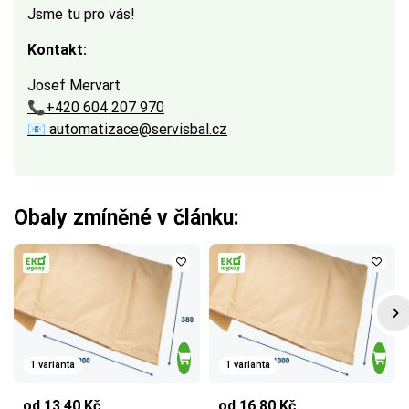
Jsme tu pro vás!
Kontakt:
Josef Mervart
📞+420 604 207 970
📧 automatizace@servisbal.cz
Obaly zmíněné v článku:
1 varianta
1 varianta
od 13,40 Kč
od 16,80 Kč