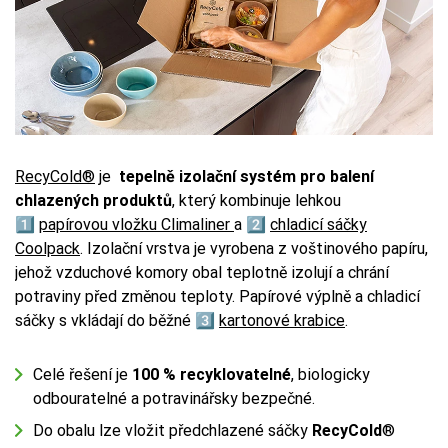
RecyCold®
je
tepelně izolační systém pro balení
chlazených produktů
, který kombinuje lehkou
1️⃣
papírovou vložku
Climaliner
a 2️⃣
chladicí sáčky
Coolpack
. Izolační vrstva je vyrobena z voštinového papíru,
jehož vzduchové komory obal teplotně izolují a chrání
potraviny před změnou teploty. Papírové výplně a chladicí
sáčky s vkládají do běžné 3️⃣
kartonové krabice
.
Celé řešení je
100 % recyklovatelné
, biologicky
odbouratelné a potravinářsky bezpečné.
Do obalu lze vložit předchlazené sáčky
RecyCold
®