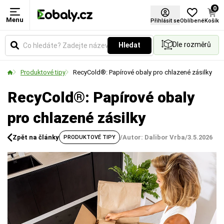
0
Menu
Přihlásit se
Oblíbené
Košík
Dle rozměrů
Hledat
Produktové tipy
RecyCold®: Papírové obaly pro chlazené zásilky
RecyCold®: Papírové obaly
pro chlazené zásilky
Zpět na články
/
Autor: Dalibor Vrba
/
3.5.2026
PRODUKTOVÉ TIPY