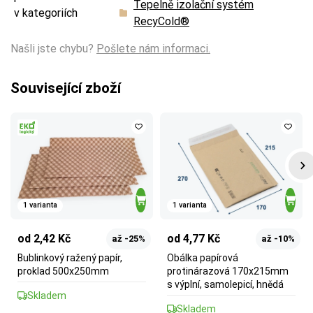
Tepelně izolační systém
v kategoriích
RecyCold®
Našli jste chybu?
Pošlete nám informaci.
Související zboží
1 varianta
1 varianta
od 2,42 Kč
od 4,77 Kč
až -25%
až -10%
Bublinkový ražený papír,
Obálka papírová
proklad 500x250mm
protinárazová 170x215mm
s výplní, samolepicí, hnědá
Skladem
Skladem