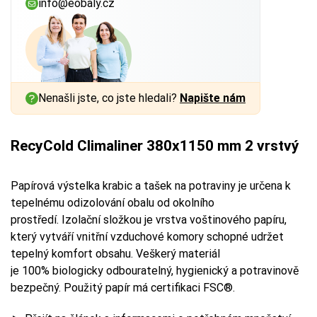
info@eobaly.cz
Nenašli jste, co jste hledali?
Napište nám
RecyCold Climaliner 380x1150 mm 2 vrstvý
Papírová výstelka krabic a tašek na potraviny je určena k
tepelnému odizolování obalu od okolního
prostředí. Izolační složkou je vrstva voštinového papíru,
který vytváří vnitřní vzduchové komory schopné udržet
tepelný komfort obsahu. Veškerý materiál
je 100% biologicky odbouratelný, hygienický a potravinově
bezpečný. Použitý papír má certifikaci FSC®.