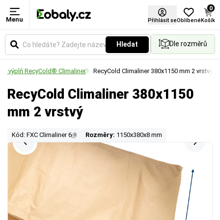
0
Menu
Přihlásit se
Oblíbené
Košík
Dle rozměrů
Hledat
ční výplň RecyCold® Climaliner
RecyCold Climaliner 380x1150 mm 2 vrstvý
RecyCold Climaliner 380x1150
mm 2 vrstvý
Kód: FXC Climaliner 6
Rozměry:
1150x380x8 mm