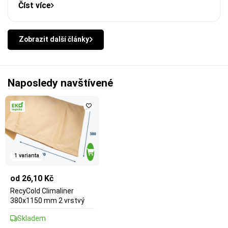
Číst více
Zobrazit další články
Naposledy navštívené
1 varianta
od 26,10 Kč
RecyCold Climaliner
380x1150 mm 2 vrstvý
Skladem