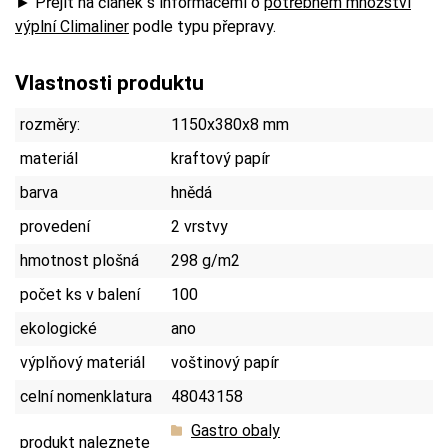
► Přejít na článek s informacemi o
potřebném množství
výplní Climaliner
podle typu přepravy.
Vlastnosti produktu
rozměry:
1150x380x8 mm
materiál
kraftový papír
barva
hnědá
provedení
2 vrstvy
hmotnost plošná
298 g/m2
počet ks v balení
100
ekologické
ano
výplňový materiál
voštinový papír
celní nomenklatura
48043158
Gastro obaly
produkt naleznete