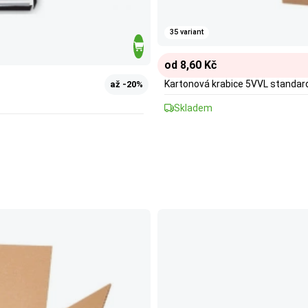
35 variant
od 8,60 Kč
Kartonová krabice 5VVL standar
až -20%
Skladem