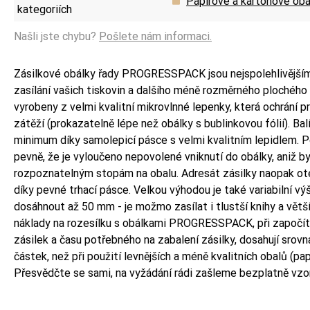
Papírové a kartonové obá
kategoriích
Našli jste chybu?
Pošlete nám informaci.
Zásilkové obálky řady PROGRESSPACK jsou nejspolehlivějším
zasílání vašich tiskovin a dalšího méně rozměrného plochého
vyrobeny z velmi kvalitní mikrovlnné lepenky, která ochrání p
zátěží (prokazatelně lépe než obálky s bublinkovou fólií). Bal
minimum díky samolepicí pásce s velmi kvalitním lepidlem. Po
pevně, že je vyloučeno nepovolené vniknutí do obálky, aniž by
rozpoznatelným stopám na obalu. Adresát zásilky naopak ot
díky pevné trhací pásce. Velkou výhodou je také variabilní vý
dosáhnout až 50 mm - je možmo zasílat i tlustší knihy a větš
náklady na rozesílku s obálkami PROGRESSPACK, při započí
zásilek a času potřebného na zabalení zásilky, dosahují srovn
částek, než při použití levnějších a méně kvalitních obalů (pa
Přesvědčte se sami, na vyžádání rádi zašleme bezplatně vzo