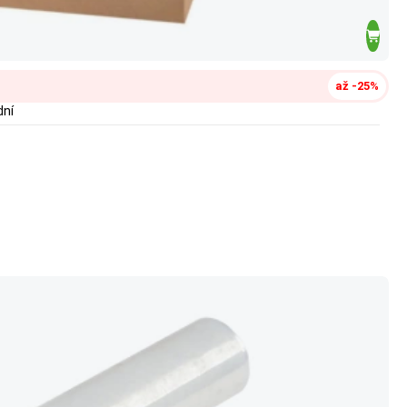
až -25%
dní