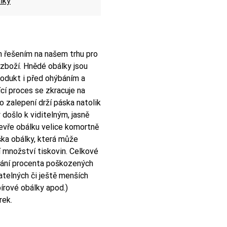
lky
 řešením na našem trhu pro
 zboží. Hnědé obálky jsou
rodukt i před ohýbáním a
ící proces se zkracuje na
 zalepení drží páska natolik
 došlo k viditelným, jasně
evře obálku velice komortně
ška obálky, která může
í množství tiskovin. Celkové
tání procenta poškozených
atelných či ještě menších
pírové obálky apod.)
rek.