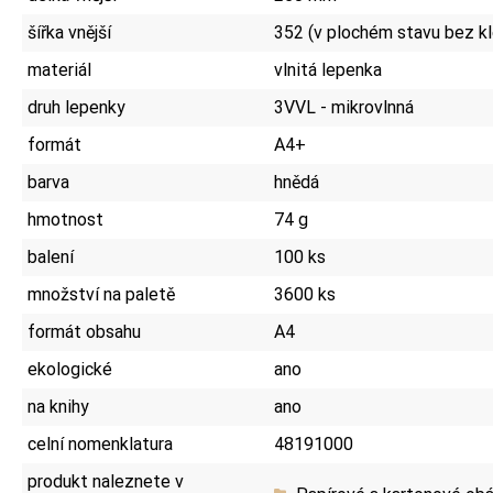
šířka vnější
352 (v plochém stavu bez k
materiál
vlnitá lepenka
druh lepenky
3VVL - mikrovlnná
formát
A4+
barva
hnědá
hmotnost
74 g
balení
100 ks
množství na paletě
3600 ks
formát obsahu
A4
ekologické
ano
na knihy
ano
celní nomenklatura
48191000
produkt naleznete v