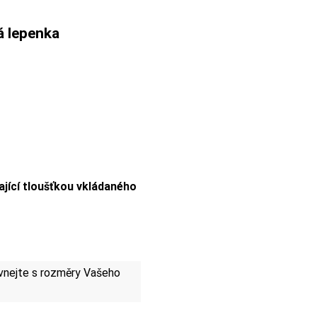
á lepenka
ající tloušťkou vkládaného
nejte s rozměry Vašeho