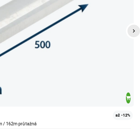
až -12%
µm / 162m průtažná