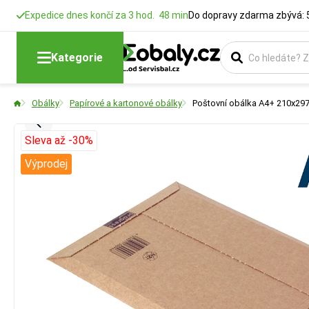
Expedice dnes končí za 3 hod. 48 min
Do dopravy zdarma zbývá: 
Kategorie
Obálky
Papírové a kartonové obálky
Poštovní obálka A4+ 210x297
Sleva až -30%
Výprodej