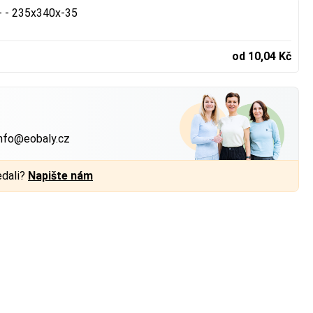
+ - 235x340x-35
od 10,04 Kč
?
nfo@eobaly.cz
edali?
Napište nám