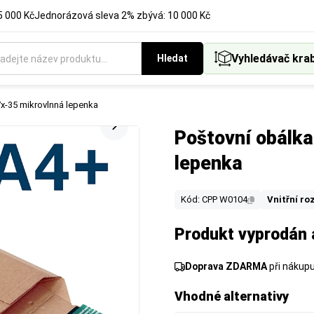
5 000 Kč
Jednorázová sleva 2% zbývá: 10 000 Kč
Vyhledávač kra
Hledat
x-35 mikrovlnná lepenka
Poštovní obálk
lepenka
Kód: CPP W0104
Vnitřní ro
Produkt vyprodán 
Doprava ZDARMA
při nákup
Vhodné alternativy