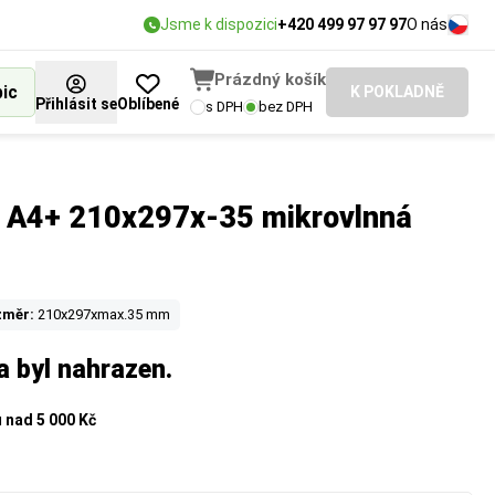
Jsme k dispozici
+420 499 97 97 97
O nás
Prázdný košík
bic
K POKLADNĚ
Přihlásit se
Oblíbené
s DPH
bez DPH
a A4+ 210x297x-35 mikrovlnná
změr:
210x297xmax.35 mm
a byl nahrazen.
u
nad 5 000 Kč