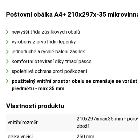
Poštovní obálka A4+ 210x297x-35 mikrovlnn
nejvyšší třída zásilkových obalů
vyrobeny z prvotřídní lepenky
jednoduché a rychlé balení zásilek
komfortní otevírání díky trhací pásce
spolehlivá ochrana proti poškození
použitelný vnitřní prostor obalu se zmenšuje se vzrůst
předmětu - max 35 mm
Vlastnosti produktu
210x297xmax.35 mm - porov
vnitřní rozměr:
zboží
délka vnější
250 mm