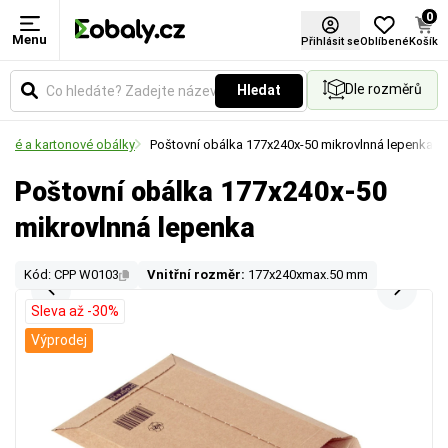
0
Menu
Přihlásit se
Oblíbené
Košík
Dle rozměrů
Hledat
rové a kartonové obálky
Poštovní obálka 177x240x-50 mikrovlnná lepenka
Poštovní obálka 177x240x-50
mikrovlnná lepenka
Kód: CPP W0103
Vnitřní rozměr:
177x240xmax.50 mm
Sleva až -30%
Výprodej