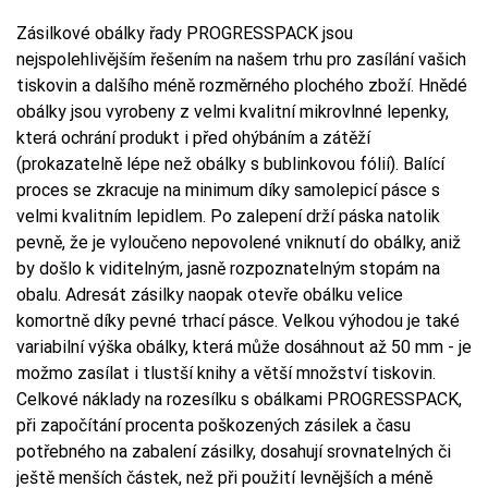
Zásilkové obálky řady PROGRESSPACK jsou
nejspolehlivějším řešením na našem trhu pro zasílání vašich
tiskovin a dalšího méně rozměrného plochého zboží. Hnědé
obálky jsou vyrobeny z velmi kvalitní mikrovlnné lepenky,
která ochrání produkt i před ohýbáním a zátěží
(prokazatelně lépe než obálky s bublinkovou fólií). Balící
proces se zkracuje na minimum díky samolepicí pásce s
velmi kvalitním lepidlem. Po zalepení drží páska natolik
pevně, že je vyloučeno nepovolené vniknutí do obálky, aniž
by došlo k viditelným, jasně rozpoznatelným stopám na
obalu. Adresát zásilky naopak otevře obálku velice
komortně díky pevné trhací pásce. Velkou výhodou je také
variabilní výška obálky, která může dosáhnout až 50 mm - je
možmo zasílat i tlustší knihy a větší množství tiskovin.
Celkové náklady na rozesílku s obálkami PROGRESSPACK,
při započítání procenta poškozených zásilek a času
potřebného na zabalení zásilky, dosahují srovnatelných či
ještě menších částek, než při použití levnějších a méně