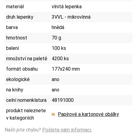
materiál
vlnitá lepenka
druh lepenky
3VVL - mikrovlnná
barva
hnědá
hmotnost
70 g
balení
100 ks
množství na paletě
4200 ks
formát obsahu
177x240 mm
ekologické
ano
na knihy
ano
celní nomenklatura
48191000
produkt naleznete
Papírové a kartonové obálky
v kategoriích
Našli jste chybu?
Pošlete nám informaci.