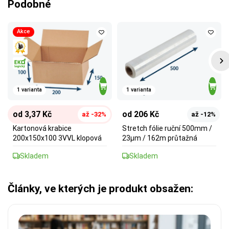
Podobné
Akce
1 varianta
1 varianta
od 3,37 Kč
od 206 Kč
až -32%
až -12%
Kartonová krabice
Stretch fólie ruční 500mm /
200x150x100 3VVL klopová
23µm / 162m průtažná
Skladem
Skladem
Články, ve kterých je produkt obsažen: