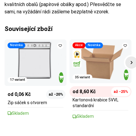
kvalitních obalů (papírové obálky apod.) Přesvědčte se
sami, na vyžádání rádi zašleme bezplatně vzorek.
Související zboží
Novinka
Akce
Novinka
35 variant
17 variant
od 8,60 Kč
až -25%
od 0,06 Kč
až -20%
Kartonová krabice 5VVL
Zip sáček s otvorem
standardní
Skladem
Skladem