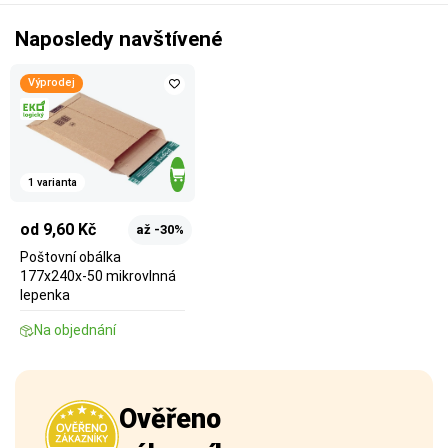
Naposledy navštívené
Výprodej
1 varianta
od 9,60 Kč
až -30%
Poštovní obálka
177x240x-50 mikrovlnná
lepenka
Na objednání
Ověřeno