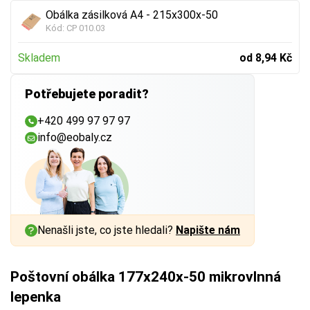
Obálka zásilková A4 - 215x300x-50
Kód:
CP 010.03
Skladem
od 8,94 Kč
Potřebujete poradit?
+420 499 97 97 97
info@eobaly.cz
Nenašli jste, co jste hledali?
Napište nám
Poštovní obálka 177x240x-50 mikrovlnná
lepenka