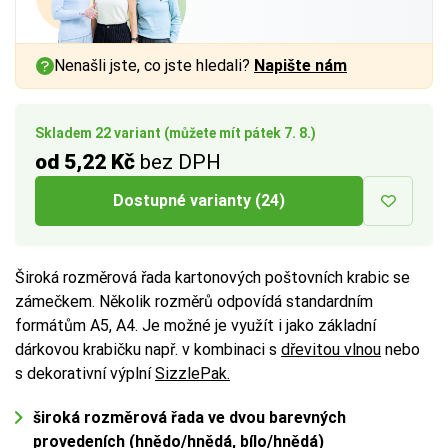
a vnitřním rozměrem až
a vnitřním rozměrem až
1 cm
1 cm
na každé straně.
na každé straně.
Nenašli jste, co jste hledali?
Napište nám
Více tipů pro výběr správné krabice:
Více tipů pro výběr správné krabice:
BUTTON:
BUTTON:
Jak vybrat krabici
Jak vybrat krabici
Skladem 22 variant (můžete mít pátek 7. 8.)
od 5,22 Kč
bez DPH
Dostupné varianty (24)
Široká rozměrová řada kartonových poštovních krabic se
zámečkem. Několik rozměrů odpovídá standardním
formátům A5, A4. Je možné je využít i jako základní
dárkovou krabičku např. v kombinaci s
dřevitou vlnou
nebo
s dekorativní výplní
SizzlePak
.
široká rozměrová řada ve dvou barevných
provedeních (hnědo/hnědá, bílo/hnědá)