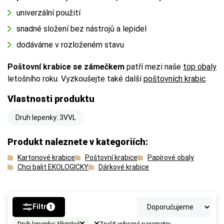
univerzální použití
snadné složení bez nástrojů a lepidel
dodáváme v rozloženém stavu
Poštovní krabice se zámečkem
patří mezi naše
top obaly
letošního roku. Vyzkoušejte také další
poštovních krabic
.
Vlastnosti produktu
Druh lepenky: 3VVL
Produkt naleznete v kategoriích:
Kartonové krabice
Poštovní krabice
Papírové obaly
Chci balit EKOLOGICKY
Dárkové krabice
Filtr
1
Druh lepenky: třívrstvá
Zrušit vybrané parametry