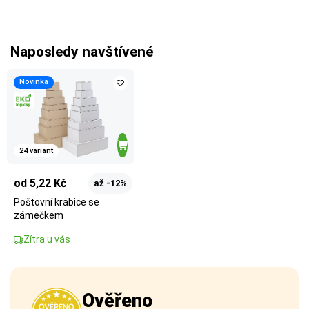
Naposledy navštívené
Novinka
24 variant
od 5,22 Kč
až -12%
Poštovní krabice se
zámečkem
Zítra u vás
Ověřeno