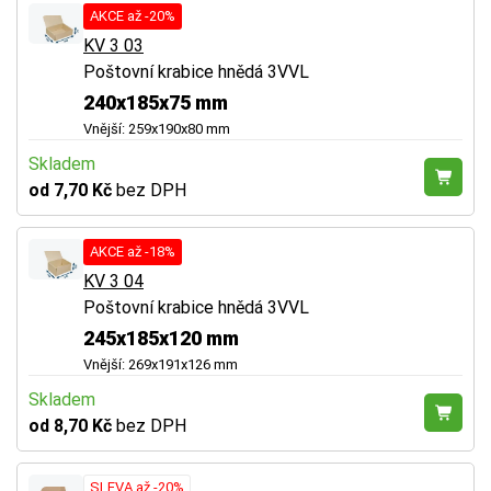
AKCE až -20%
KV 3 03
Poštovní krabice hnědá 3VVL
240x185x75 mm
Vnější: 259x190x80 mm
Skladem
od 7,70 Kč
bez DPH
AKCE až -18%
KV 3 04
Poštovní krabice hnědá 3VVL
245x185x120 mm
Vnější: 269x191x126 mm
Skladem
od 8,70 Kč
bez DPH
SLEVA až -20%