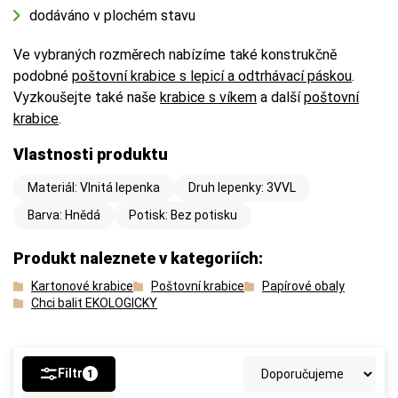
dodáváno v plochém stavu
Ve vybraných rozměrech nabízíme také konstrukčně
podobné
poštovní krabice s lepicí a odtrhávací páskou
.
Vyzkoušejte také naše
krabice s víkem
a další
poštovní
krabice
.
Vlastnosti produktu
Materiál: Vlnitá lepenka
Druh lepenky: 3VVL
Barva: Hnědá
Potisk: Bez potisku
Produkt naleznete v kategoriích:
Kartonové krabice
Poštovní krabice
Papírové obaly
Chci balit EKOLOGICKY
Filtr
1