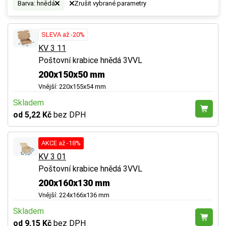
Barva: hnědá
Zrušit vybrané parametry
SLEVA až -20%
KV 3 11
Poštovní krabice hnědá 3VVL
200x150x50 mm
Vnější: 220x155x54 mm
Skladem
od 5,22 Kč
bez DPH
AKCE až -18%
KV 3 01
Poštovní krabice hnědá 3VVL
200x160x130 mm
Vnější: 224x166x136 mm
Skladem
od 9,15 Kč
bez DPH