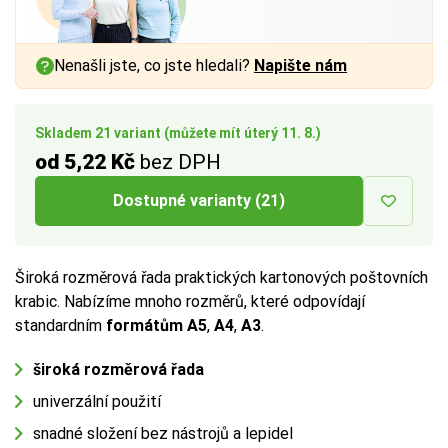
a vnitřním rozměrem až
a vnitřním rozměrem až
1 cm
1 cm
na každé straně.
na každé straně.
Nenašli jste, co jste hledali?
Napište nám
Více tipů pro výběr správné krabice:
Více tipů pro výběr správné krabice:
BUTTON:
BUTTON:
Jak vybrat krabici
Jak vybrat krabici
Skladem 21 variant (můžete mít úterý 11. 8.)
od 5,22 Kč
bez DPH
Dostupné varianty (21)
Široká rozměrová řada praktických kartonových poštovních
krabic. Nabízíme mnoho rozměrů, které odpovídají
standardním
formátům
A5
,
A4
,
A3
.
široká rozměrová řada
univerzální použití
snadné složení bez nástrojů a lepidel