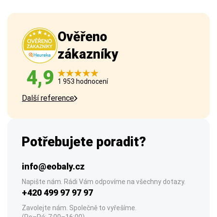
Ověřeno
zákazníky
4,9
1 953 hodnocení
Další reference
Potřebujete poradit?
info@eobaly.cz
Napište nám. Rádi Vám odpovíme na všechny dotazy.
+420 499 97 97 97
Zavolejte nám. Společně to vyřešíme.
(Po–Pá: 7:00–16:00)