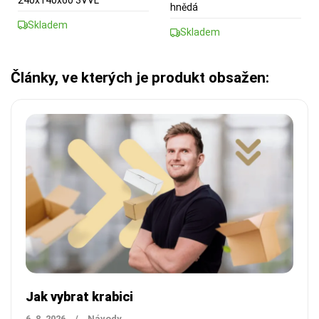
hnědá
Skladem
Skladem
Články, ve kterých je produkt obsažen:
Jak vybrat krabici
6. 8. 2026
/
Návody