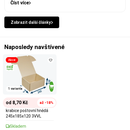
Číst více
Zobrazit další články
Naposledy navštívené
Akce
1 varianta
od 8,70 Kč
až -18%
krabice poštovní hnědá
245x185x120 3VVL
Skladem