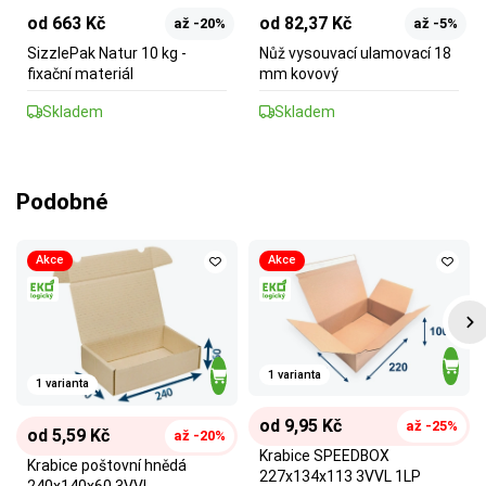
od 663 Kč
od 82,37 Kč
až -20%
až -5%
SizzlePak Natur 10 kg -
Nůž vysouvací ulamovací 18
fixační materiál
mm kovový
Skladem
Skladem
Podobné
Akce
Akce
1 varianta
1 varianta
od 9,95 Kč
až -25%
od 5,59 Kč
až -20%
Krabice SPEEDBOX
Krabice poštovní hnědá
227x134x113 3VVL 1LP
240x140x60 3VVL