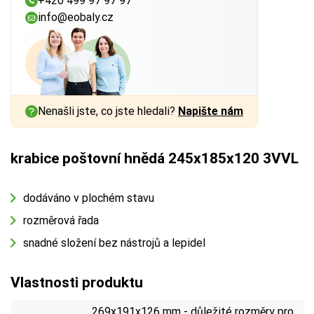
+420 499 97 97 97
info@eobaly.cz
Nenašli jste, co jste hledali?
Napište nám
krabice poštovní hnědá 245x185x120 3VVL
dodáváno v plochém stavu
rozměrová řada
snadné složení bez nástrojů a lepidel
Vlastnosti produktu
269x191x126 mm - důležité rozměry pro