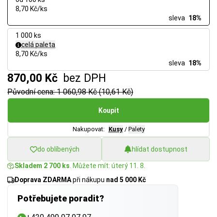
8,70 Kč/ks
sleva
18%
1 000 ks
celá paleta
8,70 Kč/ks
sleva
18%
870,00 Kč
bez DPH
Původní cena: 1 060,98 Kč (10,61 Kč)
Koupit
Nakupovat:
Kusy
/
Palety
do oblíbených
hlídat dostupnost
Skladem 2 700 ks
. Můžete mít: úterý 11. 8.
Doprava ZDARMA
při nákupu
nad 5 000 Kč
Potřebujete poradit?