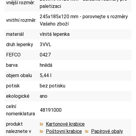
vnější rozměr:
paletizaci
245x185x120 mm - porovnejte s rozměry
vnitřní rozměr:
Vašeho zboží
materiál
vlnitá lepenka
druh lepenky
3VVL
FEFCO
0427
barva
hnědá
objem obalu
5,44 l
potisk
bez potisku
ekologické
ano
celní
48191000
nomenklatura
produkt
Kartonové krabice
naleznete v
Poštovní krabice
Papírové obaly