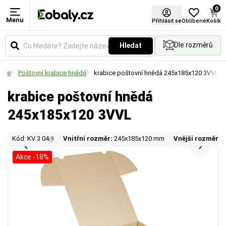
0
Menu
Přihlásit se
Oblíbené
Košík
Dle rozměrů
Hledat
bice
Poštovní krabice hnědé
krabice poštovní hnědá 245x185x120 3VVL
krabice poštovní hnědá
245x185x120 3VVL
Kód: KV 3 04
Vnitřní rozměr:
245x185x120 mm
Vnější rozměr:
2
Akce -18%