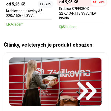
od 9,95 Kč
až -25%
od 5,25 Kč
až -20%
Krabice SPEEDBOX
Krabice na tiskoviny A5
227x134x113 3VVL 1LP
220x150x42 3VVL
hnědá
Skladem
Skladem
Články, ve kterých je produkt obsažen: