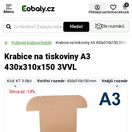
0
Menu
Přihlásit se
Oblíbené
Košík
Dle rozměrů
Hledat
bice
Poštovní krabice hnědé
Krabice na tiskoviny A3 430x310x150 3VVL
Krabice na tiskoviny A3
430x310x150 3VVL
Kód: KT 3 08
Vnitřní rozměr:
430x310x150 mm
Vnější rozměr:
Sleva až -14%