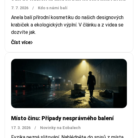
7. 7. 2026
/
Kdo s námi balí
Anela balí přírodní kosmetiku do našich designových
krabiček a ekologických výplní. V článku a z videa se
dozvíte jak.
Číst více
Místo činu: Případy nesprávného balení
17. 3. 2026
/
Novinky na Eobalech
Fyzika nezná slitování. Nahlédněte do spisů z místa