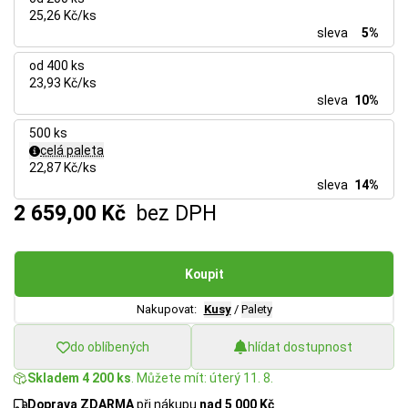
25,26 Kč/ks
sleva
5%
od 400 ks
23,93 Kč/ks
sleva
10%
500 ks
celá paleta
22,87 Kč/ks
sleva
14%
2 659,00 Kč
bez DPH
Koupit
Nakupovat:
Kusy
/
Palety
do oblíbených
hlídat dostupnost
Skladem 4 200 ks
. Můžete mít: úterý 11. 8.
Doprava ZDARMA
při nákupu
nad 5 000 Kč