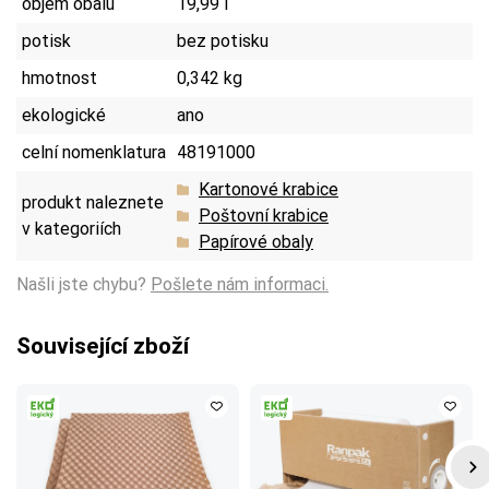
objem obalu
19,99 l
potisk
bez potisku
hmotnost
0,342 kg
ekologické
ano
celní nomenklatura
48191000
Kartonové krabice
produkt naleznete
Poštovní krabice
v kategoriích
Papírové obaly
Našli jste chybu?
Pošlete nám informaci.
Související zboží