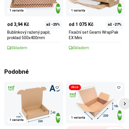
1 varianta
1 varianta
od 3,94 Kč
od 1 075 Kč
až -25%
až -27%
Bublinkový ražený papír,
Fixační set Geami WrapPak
proklad 500x400mm
EX Mini
Skladem
Skladem
Podobné
Akce
1 varianta
1 varianta