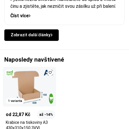
činu a zjistěte, jak nezničit svou zásilku už při balení.
Číst více
Zobrazit další články
Naposledy navštívené
1 varianta
od 22,87 Kč
až -14%
Krabice na tiskoviny A3
430x310x150 3VVL