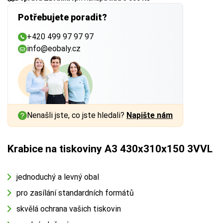
Potřebujete poradit?
+420 499 97 97 97
info@eobaly.cz
Nenašli jste, co jste hledali?
Napište nám
Krabice na tiskoviny A3 430x310x150 3VVL
jednoduchý a levný obal
pro zasílání standardních formátů
skvělá ochrana vašich tiskovin