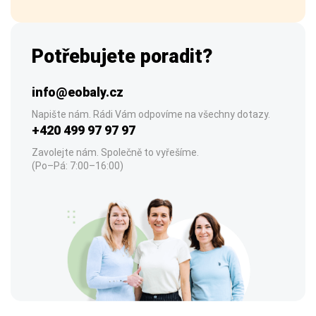
Potřebujete poradit?
info@eobaly.cz
Napište nám. Rádi Vám odpovíme na všechny dotazy.
+420 499 97 97 97
Zavolejte nám. Společně to vyřešíme.
(Po–Pá: 7:00–16:00)