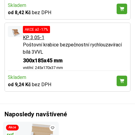
Skladem
od 8,42 Kč
bez DPH
AKCE až -17%
KP 3 05-1
Poštovní krabice bezpečnostní rychlouzavírací
bílá 3VVL
300x185x45 mm
vnitřní: 245x170x37 mm
Skladem
od 9,24 Kč
bez DPH
Naposledy navštívené
Akce