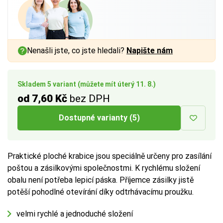
a vnitřním rozměrem až
1 cm
na každé straně.
Více tipů pro výběr správné krabice:
Nenašli jste, co jste hledali?
Napište nám
BUTTON:
Jak vybrat krabici
Skladem 5 variant (můžete mít úterý 11. 8.)
od 7,60 Kč
bez DPH
Dostupné varianty (5)
Praktické ploché krabice jsou speciálně určeny pro zasílání
poštou a zásilkovými společnostmi. K rychlému složení
obalu není potřeba lepicí páska. Příjemce zásilky jistě
potěší pohodlné otevírání díky odtrhávacímu proužku.
velmi rychlé a jednoduché složení