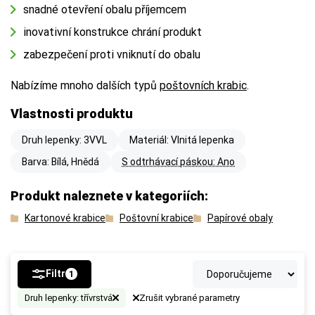
snadné otevření obalu příjemcem
inovativní konstrukce chrání produkt
zabezpečení proti vniknutí do obalu
Nabízíme mnoho dalších typů
poštovních krabic
.
Vlastnosti produktu
Druh lepenky: 3VVL
Materiál: Vlnitá lepenka
Barva: Bílá, Hnědá
S odtrhávací páskou: Ano
Produkt naleznete v kategoriích:
Kartonové krabice
Poštovní krabice
Papírové obaly
Filtr
1
Druh lepenky: třívrstvá
Zrušit vybrané parametry