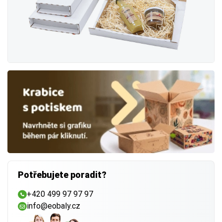
Š
= Šířka
V
= Výška
-> Vnější rozměr
(důležitý pro dopravu)
Zahrnuje
i tloušťku stěn krabice
. Důležitý při
výběru přepravce (např. Zásilkovna, Balíkovna) nebo
při skládání na paletu.
-> Vnitřní rozměr
(důležitý pro zboží)
Udává
využitelný prostor uvnitř krabice
. Vyberte
vždy o něco větší rozměr, než má váš produkt —
vznikne tak místo na výplň
Potřebujete poradit?
a ochranu.
+420 499 97 97 97
info@eobaly.cz
Tip
U vícevrstvé lepenky může být rozdíl mezi vnějším