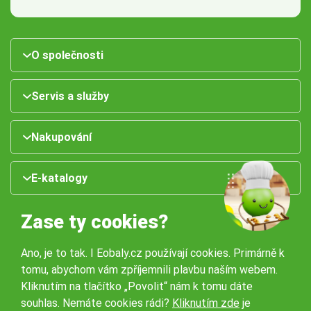
O společnosti
Servis a služby
Nakupování
E-katalogy
Zase ty cookies?
Ano, je to tak. I Eobaly.cz používají cookies. Primárně k
tomu, abychom vám zpříjemnili plavbu naším webem.
Kliknutím na tlačítko „Povolit“ nám k tomu dáte
souhlas. Nemáte cookies rádi?
Kliknutím zde
je
Naše pobočky: