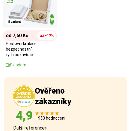
5 variant
od 7,60 Kč
až -17%
Poštovní krabice
bezpečnostní
rychlouzavírací
Skladem
Ověřeno
zákazníky
4,9
1 953 hodnocení
Další reference